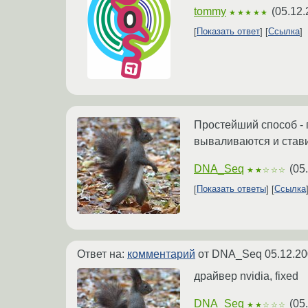
tommy
(
05.12.
★★★★★
Показать ответ
Ссылка
Простейший способ - 
вываливаются и стави
DNA_Seq
(
05
★★☆☆☆
Показать ответы
Ссылка
Ответ на:
комментарий
от DNA_Seq
05.12.20
драйвер nvidia, fixed
DNA_Seq
(
05
★★☆☆☆