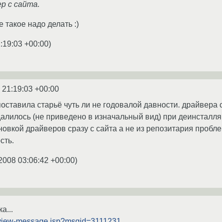
р с сайта.
е такое надо делать :)
:19:03 +00:00
)
 21:19:03 +00:00
поставила старьё чуть ли не годовалой давности. драйвера с 
далилось (не приведено в изначальный вид) при деинсталля
новкой драйверов сразу с сайта а не из репозитария пробл
сть.
2008 03:06:42 +00:00
)
а...
ru/view-message.jsp?msgid=3111231