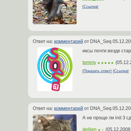
Ссылка
Ответ на:
комментарий
от DNA_Seq
05.12.20
иксы почти везде ста
tommy
(
05.12.
★★★★★
Показать ответ
Ссылка
Ответ на:
комментарий
от DNA_Seq
05.12.20
А не проще ли init 3 сд
delilen
(
05.12.2008
★☆