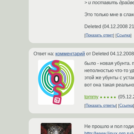
> и поставить драйве
Это только мне в слак
Deleted
(
04.12.2008 21
Показать ответ
Ссылка
Ответ на:
комментарий
от Deleted
04.12.2008
было - новая убунта. 
неполностью что-то у
этой же убунты с уста
вот она такая реально
tommy
(
05.12.
★★★★★
Показать ответы
Ссылка
Не прошло и пол годик
http://www.linux.org.