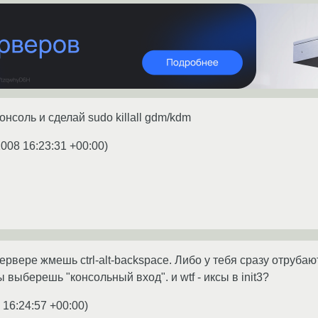
нсоль и сделай sudo killall gdm/kdm
2008 16:23:31 +00:00
)
ервере жмешь ctrl-alt-backspace. Либо у тебя сразу отруба
ы выберешь "консольный вход". и wtf - иксы в init3?
 16:24:57 +00:00
)