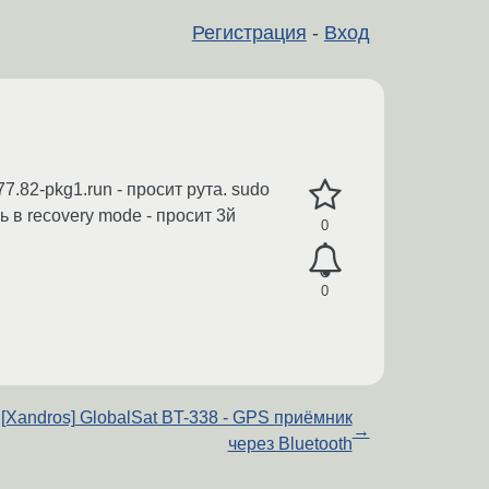
Регистрация
-
Вход
.82-pkg1.run - просит рута. sudo
ь в recovery mode - просит 3й
0
0
[Xandros] GlobalSat BT-338 - GPS приёмник
→
через Bluetooth