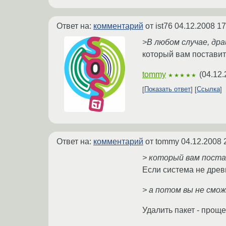
Ответ на:
комментарий
от ist76
04.12.2008 17
>В любом случае, др
который вам поставит
tommy
(
04.12.
★★★★★
Показать ответ
Ссылка
Ответ на:
комментарий
от tommy
04.12.2008 
> который вам пост
Если система не древ
> а потом вы не см
Удалить пакет - проще