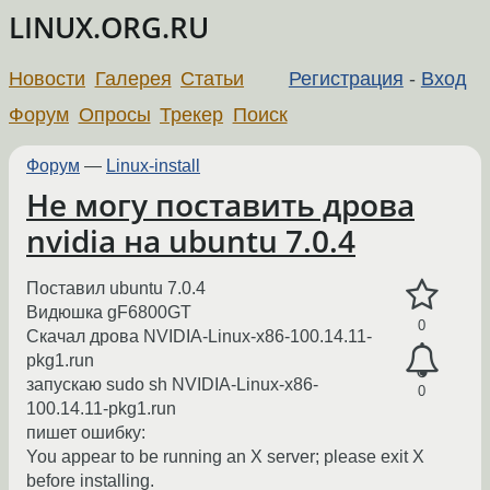
LINUX.ORG.RU
Новости
Галерея
Статьи
Регистрация
-
Вход
Форум
Опросы
Трекер
Поиск
Форум
—
Linux-install
Не могу поставить дрова
nvidia на ubuntu 7.0.4
Поставил ubuntu 7.0.4
Видюшка gF6800GT
0
Скачал дрова NVIDIA-Linux-x86-100.14.11-
pkg1.run
запускаю sudo sh NVIDIA-Linux-x86-
0
100.14.11-pkg1.run
пишет ошибку:
You appear to be running an X server; please exit X
before installing.