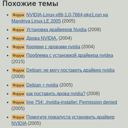
Похожие темы
NVIDIA-Linux-x86-1.0-7664-pkg1.run на
Форум
Mandriva Linux LE 2005
(2005)
Установка драйверов Nvidia
(2008)
Форум
Дрова NVIDIA.
(2004)
Форум
Корявки с дровами nvidia
(2004)
Форум
Проблема с установкой драйвера nvidea
Форум
(2015)
Debian: не могу поставить драйвер nvidia
Форум
(2008)
Debian + nvidia
(2005)
Форум
как поставить дрова nvidia?
(2008)
Форум
line 754: ./nvidia-installer: Permission denied
Форум
(2005)
Помогите пожалуста установить драйвер
Форум
NVIDIA
(2005)