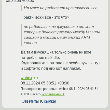
05:36:05 +00:00
На маке не работает практически все
Практически всё - это что?
не работают те фкусняшки от эппл
которые делают разницу между M* эппл
силикон и массой дешманских ARM
клонов.
Да там вкусняшка только очень низкое
потребление в s2idle.
Кодировщики в онтопе не особо нужны, тут
и софта-то под них кот наплакал.
whbex
★★
08.11.2024 05:38:51 +00:00
Последнее исправление: whbex
08.11.2024 05:41:31
+00:00
(всего
исправлений: 1
)
Ответить
Ссылка