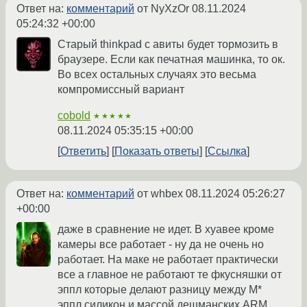
Ответ на:
комментарий
от NyXzOr
08.11.2024
05:24:32 +00:00
Старый thinkpad с авиты будет тормозить в
браузере. Если как печатная машинка, то ок.
Во всех остальных случаях это весьма
компромиссный вариант
cobold
★★★★★
08.11.2024 05:35:15 +00:00
Ответить
Показать ответы
Ссылка
Ответ на:
комментарий
от whbex
08.11.2024 05:26:27
+00:00
даже в сравнение не идет. В хуавее кроме
камеры все работает - ну да не очень но
работает. На маке не работает практически
все а главное не работают те фкусняшки от
эппл которые делают разницу между M*
эппл силикон и массой дешманских ARM