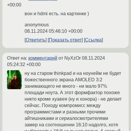
+00:00
вон и hdmi есть. на картинке )
anonymous
08.11.2024 05:46:10 +00:00
Ответить
Показать ответ
Ссылка
Ответ на:
комментарий
от NyXzOr
08.11.2024
05:24:32 +00:00
ну на старом thinkpad и на ноунейм не будет
божественного экрана AMOLED 3:2
занимающего не много - ни мало 97%
площади ноута. А этот формфактор похоже
никто кроме хуавея (ну и хонора) - не делает
сейчас. Походу компромисс между
программистами и разными прочими
айтишниками и сериалосмотрителями
замер на соотношении 16:10 надолго, хотя