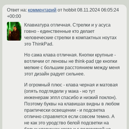
Ответ на:
комментарий
от hobbit
08.11.2024 06:05:24
+00:00
Клавиатура отличная. Стрелки и у асуса
говно - единственные кто делает
человеческие стрелки в компактных ноутах
это ThinkPad.
Но сама клава отличная. Кнопки крупные -
вотличии от леновы не think-pad где кнопки
мелкие с большим расстоянием между меня
этот дизайн радует сильнее.
И огромный плюс - клава черная и матовая
(опять подглядели у мака - но тут
инженерам эппл спасибо и низкий поклон).
Поэтому буквы на клавишах видны в любом
практически освещении - и подсветка
отлично справяется если совсем темно. А
не как это уродство белой подсветки на