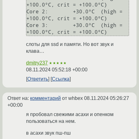
+100.0°C, crit = +100.0°C)

Core 2:        +30.0°C  (high = 
+100.0°C, crit = +100.0°C)

Core 3:        +30.0°C  (high = 
слоты для ssd и памяти. Но вот звук и
клава…
dmitry237
★★★★★
08.11.2024 05:52:18 +00:00
Ответить
Ссылка
Ответ на:
комментарий
от whbex
08.11.2024 05:26:27
+00:00
я пробовал свежими асахи и опенком
пользоваться на нем.
в асахи звук пш-пш