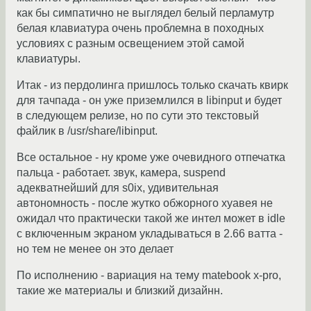
как бы симпатично не выглядел белый перламутр
белая клавиатура очень проблемна в походных
условиях с разным освещением этой самой
клавиатуры.
Итак - из пердолинга пришлось только скачать квирк
для тачпада - он уже приземлился в libinput и будет
в следующем релизе, но по сути это текстовый
файлик в /usr/share/libinput.
Все остальное - ну кроме уже очевидного отпечатка
пальца - работает. звук, камера, suspend
адекватнейший для s0ix, удивительная
автономность - после жутко обжорного хуавея не
ожидал что практически такой же интел может в idle
с включенным экраном укладываться в 2.66 ватта -
но тем не менее он это делает
По исполнению - вариация на тему matebook x-pro,
такие же материалы и близкий дизайнн.