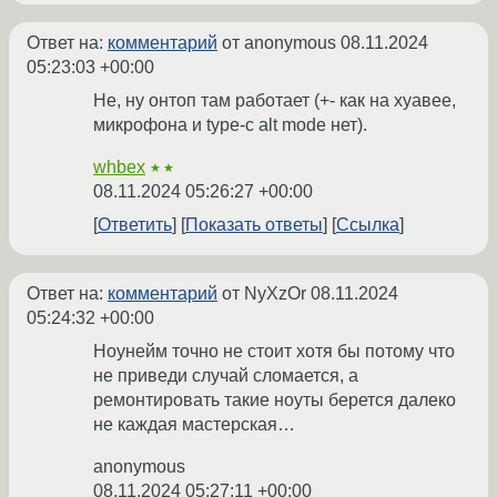
Ответ на:
комментарий
от anonymous
08.11.2024
05:23:03 +00:00
Не, ну онтоп там работает (+- как на хуавее,
микрофона и type-c alt mode нет).
whbex
★★
08.11.2024 05:26:27 +00:00
Ответить
Показать ответы
Ссылка
Ответ на:
комментарий
от NyXzOr
08.11.2024
05:24:32 +00:00
Ноунейм точно не стоит хотя бы потому что
не приведи случай сломается, а
ремонтировать такие ноуты берется далеко
не каждая мастерская…
anonymous
08.11.2024 05:27:11 +00:00