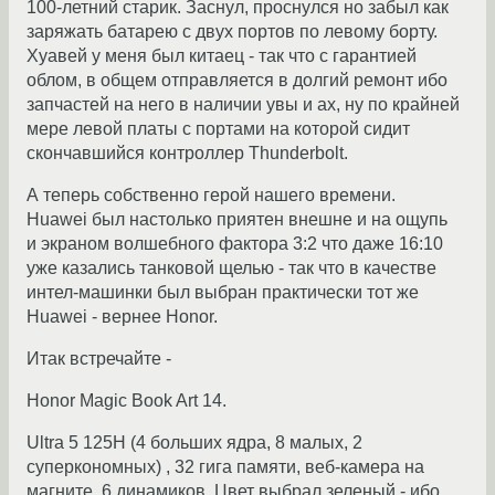
100-летний старик. Заснул, проснулся но забыл как
заряжать батарею с двух портов по левому борту.
Хуавей у меня был китаец - так что с гарантией
облом, в общем отправляется в долгий ремонт ибо
запчастей на него в наличии увы и ах, ну по крайней
мере левой платы с портами на которой сидит
скончавшийся контроллер Thunderbolt.
А теперь собственно герой нашего времени.
Huawei был настолько приятен внешне и на ощупь
и экраном волшебного фактора 3:2 что даже 16:10
уже казались танковой щелью - так что в качестве
интел-машинки был выбран практически тот же
Huawei - вернее Honor.
Итак встречайте -
Honor Magic Book Art 14.
Ultra 5 125H (4 больших ядра, 8 малых, 2
суперкономных) , 32 гига памяти, веб-камера на
магните. 6 динамиков. Цвет выбрал зеленый - ибо