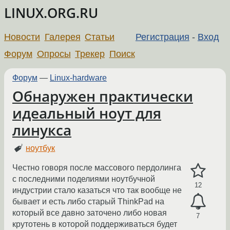
LINUX.ORG.RU
Новости
Галерея
Статьи
Регистрация
-
Вход
Форум
Опросы
Трекер
Поиск
Форум
—
Linux-hardware
Обнаружен практически
идеальный ноут для
линукса
ноутбук
Честно говоря после массового пердолинга
с последними поделиями ноутбучной
12
индустрии стало казаться что так вообще не
бывает и есть либо старый ThinkPad на
который все давно заточено либо новая
7
крутотень в которой поддерживаться будет