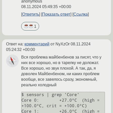
anonymous
08.11.2024 05:49:35 +00:00
Ответить
Показать ответ
Ссылка
1
Ответ на:
комментарий
от NyXzOr
08.11.2024
05:24:32 +00:00
Вся проблема майбенбенов за писят, что у
них все хорошо, но в тарелку не доложат.
Все хорошо, но звук плохой. А так, да, я
доволен Майбенбеном, ни каких проблем
вообще, все завелось сразу, экономный,
реально холодный
$ sensors | grep 'Core'

Core 0:        +27.0°C  (high = 
+100.0°C, crit = +100.0°C)

Core 1:        +26.0°C  (high = 