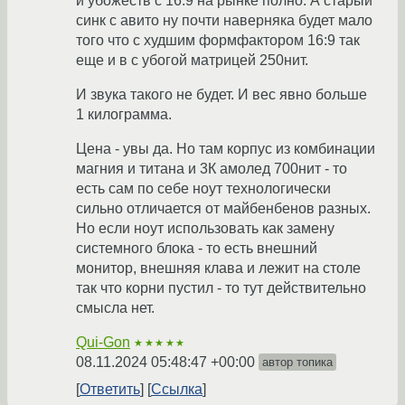
и убожеств с 16:9 на рынке полно. А старый
синк с авито ну почти наверняка будет мало
того что с худшим формфактором 16:9 так
еще и в с убогой матрицей 250нит.
И звука такого не будет. И вес явно больше
1 килограмма.
Цена - увы да. Но там корпус из комбинации
магния и титана и 3К амолед 700нит - то
есть сам по себе ноут технологически
сильно отличается от майбенбенов разных.
Но если ноут использовать как замену
системного блока - то есть внешний
монитор, внешняя клава и лежит на столе
так что корни пустил - то тут действительно
смысла нет.
Qui-Gon
★★★★★
08.11.2024 05:48:47 +00:00
автор топика
Ответить
Ссылка