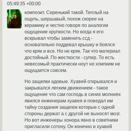
05:49:35 +00:00
композит. Серенький такой. Теплый на
ощупь, шершавый, похож скорее на
керамику и честно говоря по аналогии
ощущение хрупкости. Но когда я его
вскрывал чтобы заменить ссд -
основательно поддевал крышку и боялся
что кряк и все. Но не кряк. Так что материал
достойный. По жесткости - супер. То есть
невесомый практически ноут но хлипким не
ощущается совсем.
Но защелки адовые. Хуавей открывался и
закрывался легким движением - такое
ощущение что сам господь в синих молниях
явился инженерам хуавея и поведал им
тайну создания защелок которые с одной
стороны держат а с другой не выносят мозг.
Но вот инженеры хонора явно в советники
пригласили сотону. Он конечно и хуавей