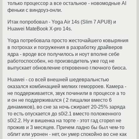
только процессор а все остальное - новомодные AI
феньки с виндоуз-онли.
Итак попробовал - Yoga Air 14s (Slim 7 APU8) и
Huawei MateBook X-pro 14s.
Yoga потребовала просто жесточайшего ковыряния
в потрохах и погружения в разработку драйверов
ядра - вроде все получилось и ноут вполне себе
работоспособен, но производитель уже год не
выпускает обновление откровенно глючного биоса.
Huawei - со всей внешней шедевральнстью
оказался комбинацией мелких геморроев. Камера -
не поддерживается, звук починили в процессе а то
и он не поддерживался ( 2 пищалки вместо 6
динамиков), во сне за ночь сжирает 20-25% заряда
то есть опускается до s0i2.1 вместо положенного
s0i2.2. Ну и вишенка на торте - этот гад сгорел не
прожив и 3 месяцев. Причем ладно бы был чем-то
облит или уронен - нет, он умер спокойно во сне как