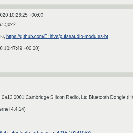
2020 10:26:25 +00:00
и aptx?
сы,
https://github.com/EHfive/pulseaudio-modules-bt
0 10:47:49 +00:00
)
D 0a12:0001 Cambridge Silicon Radio, Ltd Bluetooth Dongle (
rnel 4.4.14)
/stlab_bluetooth_adapter_b_421/p10241053/