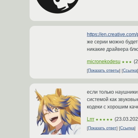
https://en.creative.com/
же серии можно будет
никакие драйвера бл
micronekodesu
(
2
★★★
Показать ответы
Ссылка
если только наушники,
системой как звуковы
кодеки с хорошим каче
Lrrr
(
23.03.202
★★★★★
Показать ответ
Ссылка