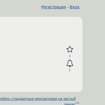
Регистрация
-
Вход
1
1
 вбить стандартные репозитории на чистый
→
линукс