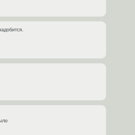
надобится.
было