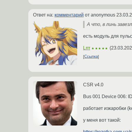
Ответ на:
комментарий
от anonymous
23.03.
А что, в линь завезл
есть модуль для пуль
Lrrr
(
23.03.202
★★★★★
Ссылка
CSR v4.0
Bus 001 Device 006: I
работает изкаробки (ke
у меня вот такой:
https://rozetka.com.ua