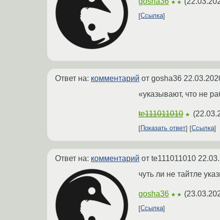
gosha36
(
22.03.20
★★
Ссылка
Ответ на:
комментарий
от gosha36
22.03.202
«указывают, что не ра
te111011010
(
22.03.
★
Показать ответ
Ссылка
Ответ на:
комментарий
от te111011010
22.03
чуть ли не тайтле ука
gosha36
(
23.03.20
★★
Ссылка