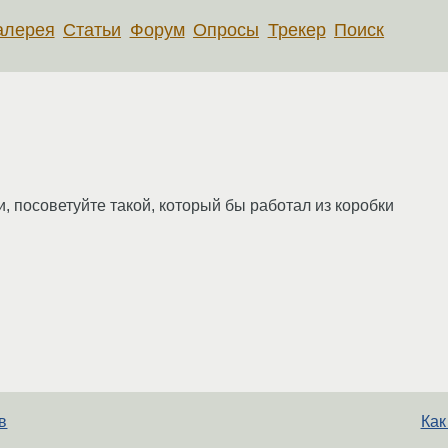
алерея
Статьи
Форум
Опросы
Трекер
Поиск
, посоветуйте такой, который бы работал из коробки
в
Как