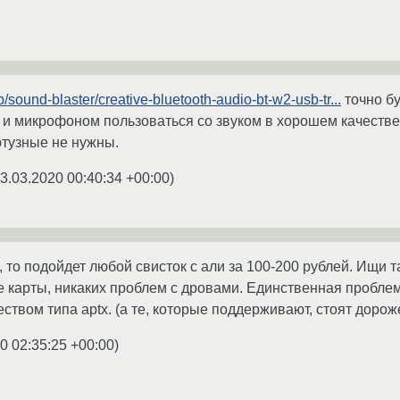
p/sound-blaster/creative-bluetooth-audio-bt-w2-usb-tr...
точно бу
 и микрофоном пользоваться со звуком в хорошем качестве. 
ютузные не нужны.
3.03.2020 00:40:34 +00:00
)
 то подойдет любой свисток с али за 100-200 рублей. Ищи т
е карты, никаких проблем с дровами. Единственная пробле
ством типа aptx. (а те, которые поддерживают, стоят дорож
0 02:35:25 +00:00
)