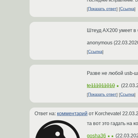
Последнее исправление: D
Показать ответ
Ссылка
Штеуд AX200 умеет в 
anonymous
(
22.03.202
Ссылка
Разве не любой usb-
te111011010
(
22.03.
★
Показать ответ
Ссылка
Ответ на:
комментарий
от Korchevatel
22.03.
та вот это гадать на 
gosha36
(
22.03.20
★★