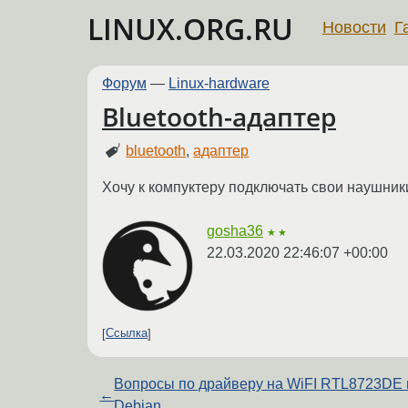
LINUX.ORG.RU
Новости
Г
Форум
—
Linux-hardware
Bluetooth-адаптер
bluetooth
,
адаптер
Хочу к компуктеру подключать свои наушники
gosha36
★★
22.03.2020 22:46:07 +00:00
Ссылка
Вопросы по драйверу на WiFI RTL8723DE 
←
Debian