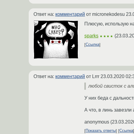
Ответ на:
комментарий
от micronekodesu
23.
Плюсую, использую на
sparks
(
23.03.2
★★★★
Ссылка
Ответ на:
комментарий
от Lrrr
23.03.2020 02:
любой свисток с ал
У них беда с дальност
А что, в линь завезли 
anonymous
(
23.03.202
Показать ответы
Ссылка