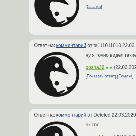
Ссылка
Ответ на:
комментарий
от te111011010
22.03
ну я точно видел таки
gosha36
(
22.03.20
★★
Показать ответ
Ссылка
Ответ на:
комментарий
от Deleted
22.03.2020
ок спс