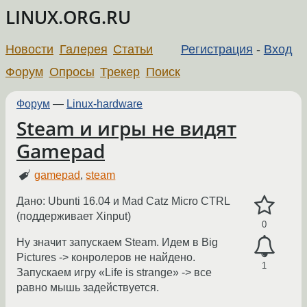
LINUX.ORG.RU
Новости
Галерея
Статьи
Регистрация
-
Вход
Форум
Опросы
Трекер
Поиск
Форум
—
Linux-hardware
Steam и игры не видят
Gamepad
gamepad
,
steam
Дано: Ubunti 16.04 и Mad Catz Micro CTRL
(поддерживает Xinput)
0
Ну значит запускаем Steam. Идем в Big
Pictures -> конролеров не найдено.
1
Запускаем игру «Life is strange» -> все
равно мышь задействуется.