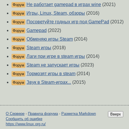
Не работает gamepad в играх wine
(2021)
Форум
Игры, Linux, Steam, обзоры
(2016)
Форум
Посоветуйте годных игр под GamePad
(2012)
Форум
Gamepad
(2022)
Форум
Обменяю игры Steam
(2014)
Форум
Steam игры
(2018)
Форум
Лаги при игре в steam игры
(2014)
Форум
Steam не запускает игры
(2023)
Форум
Тормозят игры в steam
(2014)
Форум
Звук в Steam-играх...
(2015)
Форум
О Сервере
-
Правила форума
-
Разметка Markdown
Вверх
Сообщить об ошибке
https://www.linux.org.ru/