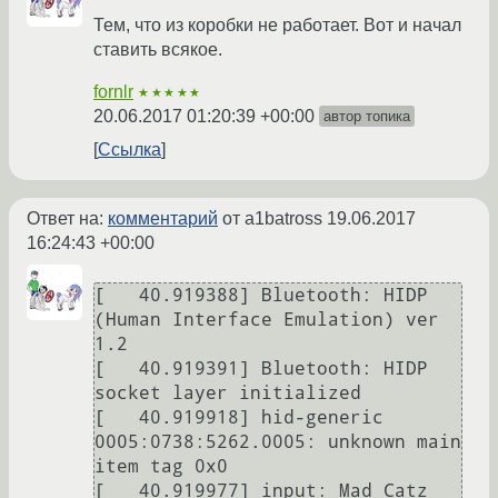
Тем, что из коробки не работает. Вот и начал
ставить всякое.
fornlr
★★★★★
20.06.2017 01:20:39 +00:00
автор топика
Ссылка
Ответ на:
комментарий
от a1batross
19.06.2017
16:24:43 +00:00
[   40.919388] Bluetooth: HIDP 
(Human Interface Emulation) ver 
1.2

[   40.919391] Bluetooth: HIDP 
socket layer initialized

[   40.919918] hid-generic 
0005:0738:5262.0005: unknown main 
item tag 0x0

[   40.919977] input: Mad Catz 