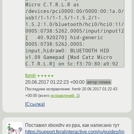
Micro C.T.R.L.R as 
/devices/pci0000:00/0000:00:1a.0/
usb1/1-1/1-1.5/1-1.5.2/1-
1.5.2:1.0/bluetooth/hci0/hci0:11/
0005:0738:5262.0005/input/input12

[   40.920270] hid-generic 
0005:0738:5262.0005: 
input,hidraw0: BLUETOOTH HID 
v1.09 Gamepad [Mad Catz Micro 
C.T.R.L.R] on 5c:f3:70:80:a9:92
fornlr
★★★★★
20.06.2017 01:22:23 +00:00
автор топика
Последнее исправление: fornlr
20.06.2017 01:22:43
+00:00
(всего
исправлений: 1
)
Ссылка
Поставил xboxdrv из ppa, как написано тут
https://support.feralinteractive.com/ru/guides/lin