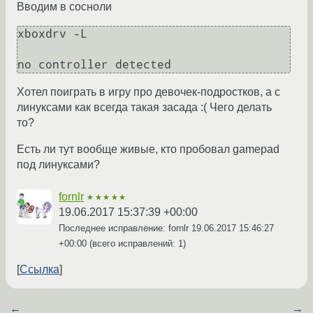
Вводим в сосноли
xboxdrv -L

no controller detected
Хотел поиграть в игру про девочек-подростков, а с
линуксами как всегда такая засада :( Чего делать
то?
Есть ли тут вообще живые, кто пробовал gamepad
под линуксами?
fornlr
★★★★★
19.06.2017 15:37:39 +00:00
Последнее исправление: fornlr
19.06.2017 15:46:27
+00:00
(всего исправлений: 1)
Ссылка
←
→