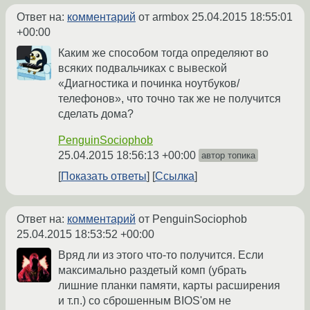
Ответ на:
комментарий
от armbox
25.04.2015 18:55:01
+00:00
Каким же способом тогда определяют во
всяких подвальчиках с вывеской
«Диагностика и починка ноутбуков/
телефонов», что точно так же не получится
сделать дома?
PenguinSociophob
25.04.2015 18:56:13 +00:00
автор топика
Показать ответы
Ссылка
Ответ на:
комментарий
от PenguinSociophob
25.04.2015 18:53:52 +00:00
Вряд ли из этого что-то получится. Если
максимально раздетый комп (убрать
лишние планки памяти, карты расширения
и т.п.) со сброшенным BIOS'ом не