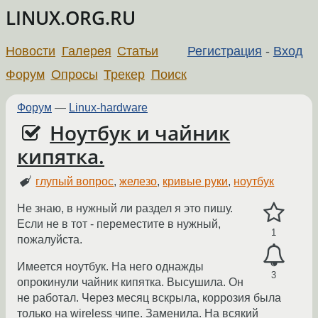
LINUX.ORG.RU
Новости
Галерея
Статьи
Регистрация
-
Вход
Форум
Опросы
Трекер
Поиск
Форум
—
Linux-hardware
Ноутбук и чайник
кипятка.
глупый вопрос
,
железо
,
кривые руки
,
ноутбук
Не знаю, в нужный ли раздел я это пишу.
Если не в тот - переместите в нужный,
1
пожалуйста.
Имеется ноутбук. На него однажды
3
опрокинули чайник кипятка. Высушила. Он
не работал. Через месяц вскрыла, коррозия была
только на wireless чипе. Заменила. На всякий