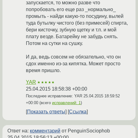
запускается, то можно разве что
попробовать его еще раз _нормально_
промыть - найди какую-то посудину, вылей
туда бутылку чистого (без примесей) спирта,
бери кисточку, зубную щетку и т.п. и мой
плату везде. Батарейку не забудь снять.
Потом на сутки на сушку.
И да, ведь совсем не обязательно, что он
сдох именно из-за кипятка. Может просто
время пришло.
YAR
★★★★★
25.04.2015 18:58:38 +00:00
Последнее исправление: YAR
25.04.2015 18:59:52
+00:00
(всего
исправлений: 1
)
Показать ответы
Ссылка
Ответ на:
комментарий
от PenguinSociophob
25.04.2015 18:56:13 +00:00