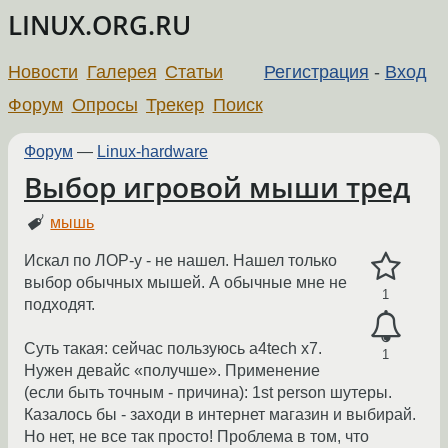
LINUX.ORG.RU
Новости
Галерея
Статьи
Регистрация
-
Вход
Форум
Опросы
Трекер
Поиск
Форум
—
Linux-hardware
Выбор игровой мыши тред
мышь
Искал по ЛОР-у - не нашел. Нашел только
выбор обычных мышей. А обычные мне не
1
подходят.
Суть такая: сейчас пользуюсь a4tech x7.
1
Нужен девайс «получше». Применение
(если быть точным - причина): 1st person шутеры.
Казалось бы - заходи в интернет магазин и выбирай.
Но нет, не все так просто! Проблема в том, что