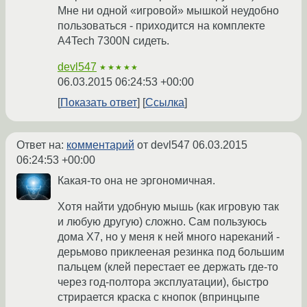
Мне ни одной «игровой» мышкой неудобно
пользоваться - приходится на комплекте
A4Tech 7300N сидеть.
devl547
★★★★★
06.03.2015 06:24:53 +00:00
Показать ответ
Ссылка
Ответ на:
комментарий
от devl547
06.03.2015
06:24:53 +00:00
Какая-то она не эргономичная.
Хотя найти удобную мышь (как игровую так
и любую другую) сложно. Сам пользуюсь
дома X7, но у меня к ней много нареканий -
дерьмово приклееная резинка под большим
пальцем (клей перестает ее держать где-то
через год-полтора эксплуатации), быстро
стрирается краска с кнопок (впринцыпе