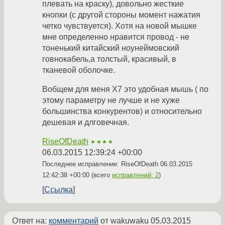
плевать на краску), довольно жесткие
кнопки (с другой стороны момент нажатия
четко чувствуется). Хотя на новой мышке
мне определенно нравится провод - не
тоненький китайский ноунеймовский
говнокабель,а толстый, красивый, в
тканевой оболочке.
Вобщем для меня X7 это удобная мышь ( по
этому параметру не лучше и не хуже
большинства конкурентов) и относительно
дешевая и длговечная.
RiseOfDeath
★★★★
06.03.2015 12:39:24 +00:00
Последнее исправление: RiseOfDeath
06.03.2015
12:42:38 +00:00
(всего
исправлений: 2
)
Ссылка
Ответ на:
комментарий
от wakuwaku
05.03.2015