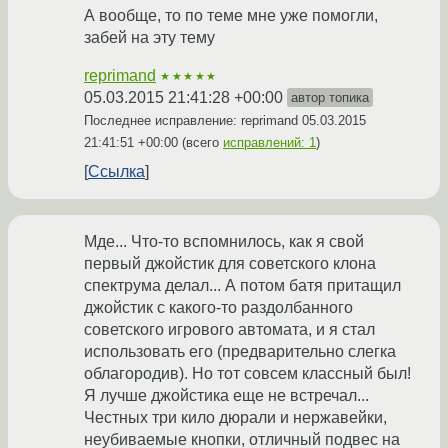
А вообще, то по теме мне уже помогли,
забей на эту тему
reprimand
★★★★★
05.03.2015 21:41:28 +00:00
автор топика
Последнее исправление: reprimand
05.03.2015
21:41:51 +00:00
(всего
исправлений: 1
)
Ссылка
Мде... Что-то вспомнилось, как я свой
первый джойстик для советского клона
спектрума делал... А потом батя притащил
джойстик с какого-то раздолбанного
советского игрового автомата, и я стал
использовать его (предварительно слегка
облагородив). Но тот совсем классный был!
Я лучше джойстика еще не встречал...
Честных три кило дюрали и нержавейки,
неубиваемые кнопки, отличный подвес на