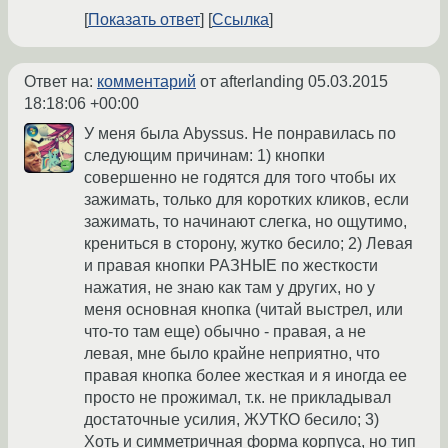
Показать ответ
Ссылка
Ответ на:
комментарий
от afterlanding
05.03.2015
18:18:06 +00:00
У меня была Abyssus. Не понравилась по
следующим причинам: 1) кнопки
совершенно не годятся для того чтобы их
зажимать, только для коротких кликов, если
зажимать, то начинают слегка, но ощутимо,
крениться в сторону, жутко бесило; 2) Левая
и правая кнопки РАЗНЫЕ по жесткости
нажатия, не знаю как там у других, но у
меня основная кнопка (читай выстрел, или
что-то там еще) обычно - правая, а не
левая, мне было крайне неприятно, что
правая кнопка более жесткая и я иногда ее
просто не прожимал, т.к. не прикладывал
достаточные усилия, ЖУТКО бесило; 3)
Хоть и симметричная форма корпуса, но тип