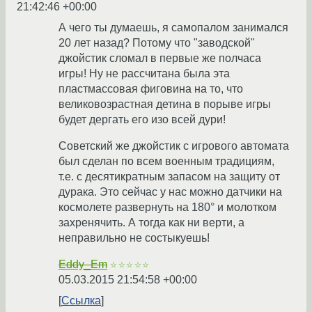
21:42:46 +00:00
А чего ты думаешь, я самопалом занимался
20 лет назад? Потому что "заводской"
джойстик сломал в первые же полчаса
игры! Ну не рассчитана была эта
пластмассовая фиговина на то, что
великовозрастная детина в порыве игры
будет дергать его изо всей дури!
Советский же джойстик с игрового автомата
был сделан по всем военным традициям,
т.е. с десятикратным запасом на защиту от
дурака. Это сейчас у нас можно датчики на
космолете развернуть на 180° и молотком
захренячить. А тогда как ни верти, а
неправильно не состыкуешь!
Eddy_Em
☆☆☆☆☆
05.03.2015 21:54:58 +00:00
Ссылка