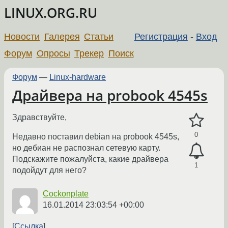
LINUX.ORG.RU
Новости
Галерея
Статьи
Регистрация
-
Вход
Форум
Опросы
Трекер
Поиск
Форум
—
Linux-hardware
Драйвера на probook 4545s
Здравствуйте,
0
Недавно поставил debian на probook 4545s,
но дебиан не распознал сетевую карту.
Подскажите пожалуйста, какие драйвера
1
подойдут для него?
Cockonplate
16.01.2014 23:03:54 +00:00
Ссылка