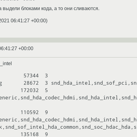
 выдели блоками кода, а то они сливаются.
2021 06:41:27 +00:00
)
06:41:27 +00:00
_intel
        57344  3

g       28672  3 snd_hda_intel,snd_sof_pci,sn
       172032  5 
eneric,snd_hda_codec_hdmi,snd_hda_intel,snd_h
       110592  9 
eneric,snd_hda_codec_hdmi,snd_hda_intel,snd_h
k,snd_sof_intel_hda_common,snd_soc_hdac_hda,s
       135168  9 