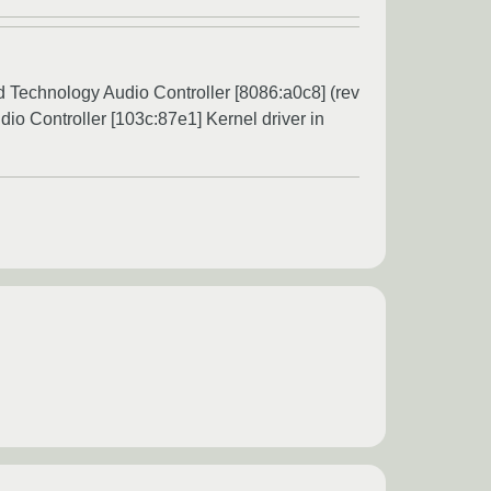
d Technology Audio Controller [8086:a0c8] (rev
 Controller [103c:87e1] Kernel driver in