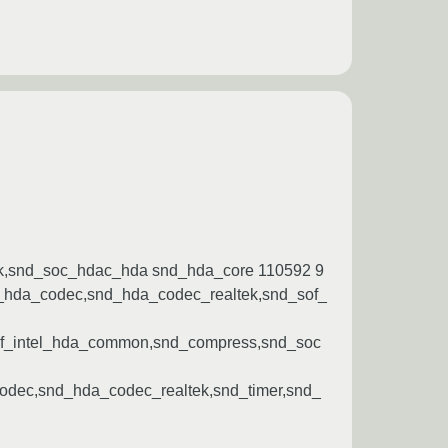
k,snd_soc_hdac_hda snd_hda_core 110592 9
_hda_codec,snd_hda_codec_realtek,snd_sof_
of_intel_hda_common,snd_compress,snd_soc
dec,snd_hda_codec_realtek,snd_timer,snd_