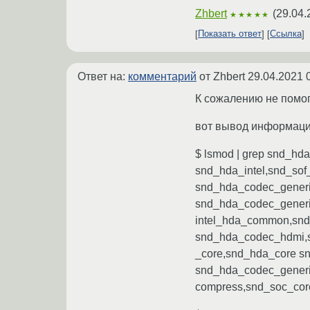
Zhbert
(
29.04.
★★★★★
Показать ответ
Ссылка
Ответ на:
комментарий
от Zhbert
29.04.2021 
К сожалению не помог
вот вывод информацио
$ lsmod | grep snd_hda
snd_hda_intel,snd_so
snd_hda_codec_generi
snd_hda_codec_generi
intel_hda_common,snd
snd_hda_codec_hdmi,s
_core,snd_hda_core s
snd_hda_codec_generi
compress,snd_soc_co