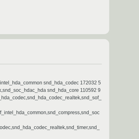
of_intel_hda_common snd_hda_codec 172032 5
k,snd_soc_hdac_hda snd_hda_core 110592 9
_hda_codec,snd_hda_codec_realtek,snd_sof_
of_intel_hda_common,snd_compress,snd_soc
dec,snd_hda_codec_realtek,snd_timer,snd_