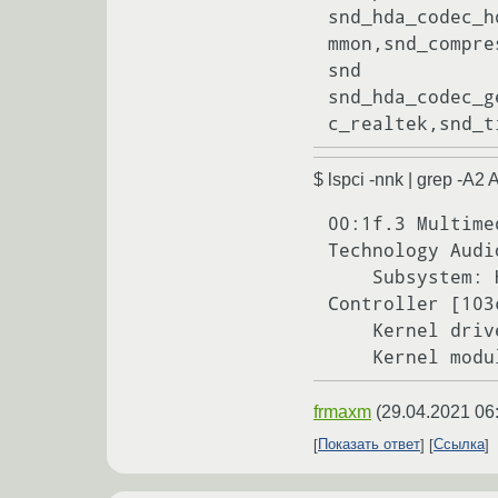
snd_hda_codec_h
mmon,snd_compre
snd            
snd_hda_codec_g
$ lspci -nnk | grep -A2 
00:1f.3 Multime
Technology Audi
    Subsystem: Hewlett-Packard Company Tiger Lake-LP Smart Sound Technology Audio 
Controller [103
    Kernel driver in use: snd_hda_intel

frmaxm
(
29.04.2021 06
Показать ответ
Ссылка