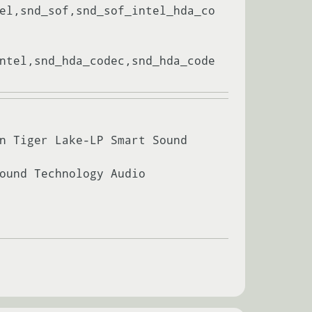
el,snd_sof,snd_sof_intel_hda_co
ntel,snd_hda_codec,snd_hda_code
n Tiger Lake-LP Smart Sound 