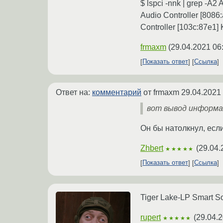
$ lspci -nnk | grep -A2
Audio Controller [808
Controller [103c:87e1] 
frmaxm
(
29.04.2021 06
Показать ответ
Ссылка
Ответ на:
комментарий
от frmaxm
29.04.2021
вот вывод информа
Он бы натолкнул, есл
Zhbert
(
29.04.
★★★★★
Показать ответ
Ссылка
Tiger Lake-LP Smart S
rupert
(
29.04.2
★★★★★