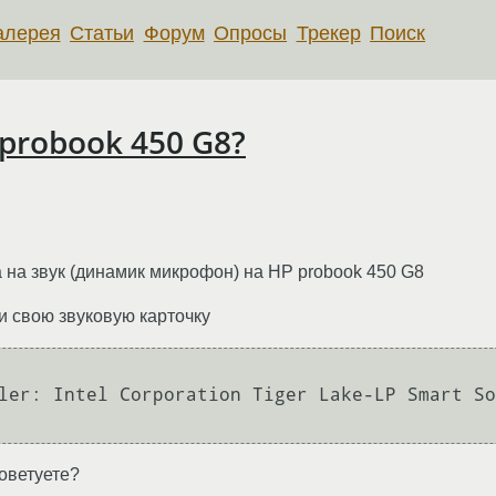
алерея
Статьи
Форум
Опросы
Трекер
Поиск
 probook 450 G8?
 на звук (динамик микрофон) на HP probook 450 G8
ти свою звуковую карточку
ler: Intel Corporation Tiger Lake-LP Smart So
оветуете?