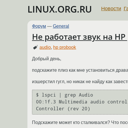
LINUX.ORG.RU
Новости
Г
Форум
—
General
Не работает звук на HP
audio
,
hp probook
Добрый день,
подскажите плиз как мне установиться драва
изшерстил гугл, но никак не найду как завес
$ lspci | grep Audio

00:1f.3 Multimedia audio control
Подскажите может кто сталкивался? Что пос