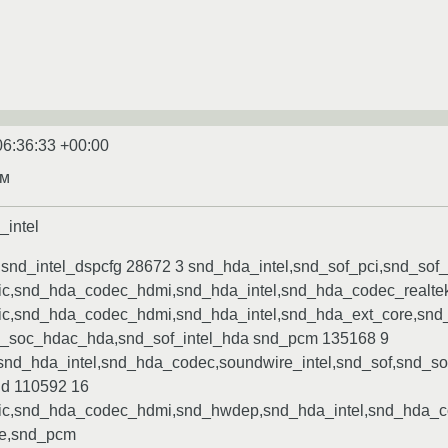
06:36:33 +00:00
им
_intel
 snd_intel_dspcfg 28672 3 snd_hda_intel,snd_sof_pci,snd_s
c,snd_hda_codec_hdmi,snd_hda_intel,snd_hda_codec_realte
c,snd_hda_codec_hdmi,snd_hda_intel,snd_hda_ext_core,snd
_soc_hdac_hda,snd_sof_intel_hda snd_pcm 135168 9
nd_hda_intel,snd_hda_codec,soundwire_intel,snd_sof,snd_s
nd 110592 16
c,snd_hda_codec_hdmi,snd_hwdep,snd_hda_intel,snd_hda_co
re,snd_pcm