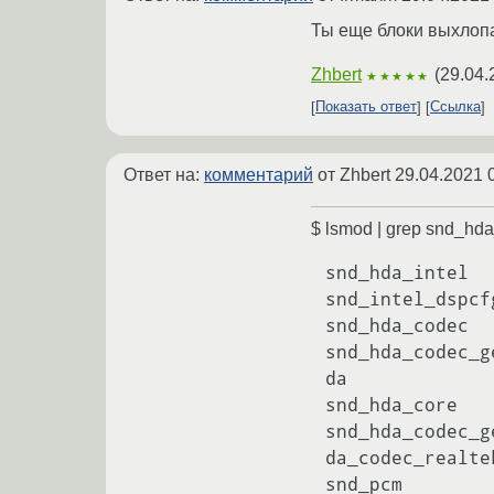
Ты еще блоки выхлопа
Zhbert
(
29.04.
★★★★★
Показать ответ
Ссылка
Ответ на:
комментарий
от Zhbert
29.04.2021 
$ lsmod | grep snd_hda
snd_hda_intel  
snd_intel_dspcf
snd_hda_codec  
snd_hda_codec_g
da

snd_hda_core   
snd_hda_codec_g
da_codec_realte
snd_pcm        