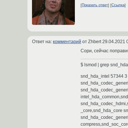
Показать ответ
Ссылка
Ответ на:
комментарий
от Zhbert
29.04.2021 
Сори, сейчас поправ
$ lsmod | grep snd_hda
snd_hda_intel 57344 3
snd_hda_codec_generi
snd_hda_codec_generi
intel_hda_common,snd
snd_hda_codec_hdmi,s
_core,snd_hda_core s
snd_hda_codec_generi
compress,snd_soc_co