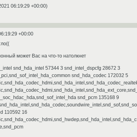
2021 06:19:29 +00:00
)
06:19:29 +00:00
ло((
нный может Вас на что-то натолкнет
_intel snd_hda_intel 57344 3 snd_intel_dspcfg 28672 3
f_pci,snd_sof_intel_hda_common snd_hda_codec 172032 5
c,snd_hda_codec_hdmi,snd_hda_intel,snd_hda_codec_realte
c,snd_hda_codec_hdmi,snd_hda_intel,snd_hda_ext_core,snd
_soc_hdac_hda,snd_sof_intel_hda snd_pcm 135168 9
nd_hda_intel,snd_hda_codec,soundwire_intel,snd_sof,snd_s
nd 110592 16
c,snd_hda_codec_hdmi,snd_hwdep,snd_hda_intel,snd_hda_co
re,snd_pcm