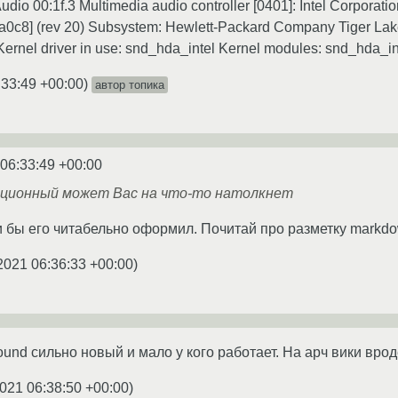
 Audio 00:1f.3 Multimedia audio controller [0401]: Intel Corpor
6:a0c8] (rev 20) Subsystem: Hewlett-Packard Company Tiger L
Kernel driver in use: snd_hda_intel Kernel modules: snd_hda_in
:33:49 +00:00
)
автор топика
 06:33:49 +00:00
ционный может Вас на что-то натолкнет
и бы его читабельно оформил. Почитай про разметку markdo
2021 06:36:33 +00:00
)
ound сильно новый и мало у кого работает. На арч вики врод
021 06:38:50 +00:00
)