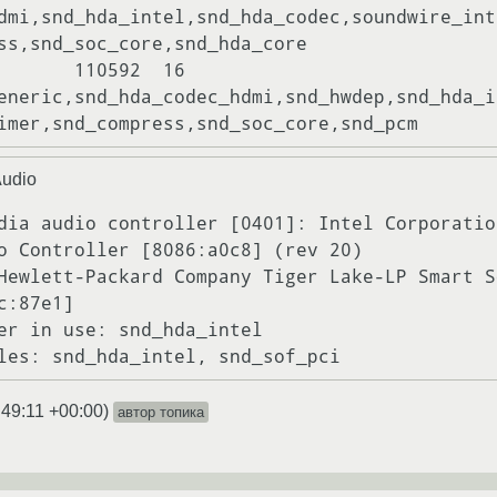
dmi,snd_hda_intel,snd_hda_codec,soundwire_int
ss,snd_soc_core,snd_hda_core

       110592  16 
eneric,snd_hda_codec_hdmi,snd_hwdep,snd_hda_i
Audio
dia audio controller [0401]: Intel Corporatio
o Controller [8086:a0c8] (rev 20)

c:87e1]

:49:11 +00:00
)
автор топика