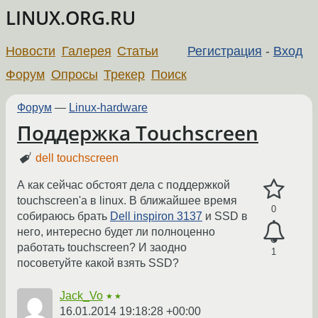
LINUX.ORG.RU
Новости
Галерея
Статьи
Регистрация
-
Вход
Форум
Опросы
Трекер
Поиск
Форум
—
Linux-hardware
Поддержка Touchscreen
dell touchscreen
А как сейчас обстоят дела с поддержкой
touchscreen'а в linux. В ближайшее время
0
собираюсь брать
Dell inspiron 3137
и SSD в
него, интересно будет ли полноценно
работать touchscreen? И заодно
1
посоветуйте какой взять SSD?
Jack_Vo
★★
16.01.2014 19:18:28 +00:00