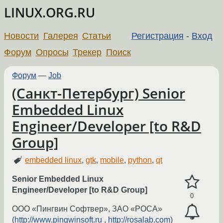
LINUX.ORG.RU
Новости
Галерея
Статьи
Регистрация
-
Вход
Форум
Опросы
Трекер
Поиск
Форум
—
Job
(Санкт-Петербург) Senior
Embedded Linux
Engineer/Developer [to R&D
Group]
embedded linux
,
gtk
,
mobile
,
python
,
qt
Senior Embedded Linux
Engineer/Developer [to R&D Group]
0
ООО «Пингвин Софтвер», ЗАО «РОСА»
(
http://www.pingwinsoft.ru
,
http://rosalab.com
)