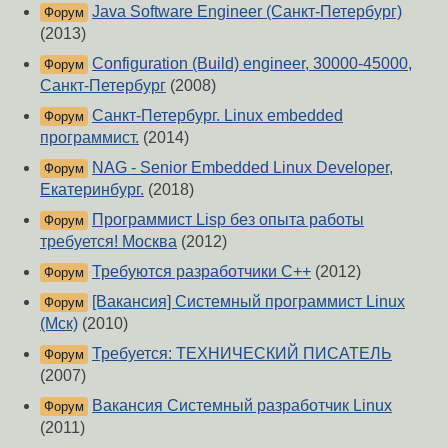
Java Software Engineer (Санкт-Петербург)
Форум
(2013)
Configuration (Build) engineer, 30000-45000,
Форум
Санкт-Петербург
(2008)
Санкт-Петербург. Linux embedded
Форум
программист.
(2014)
NAG - Senior Embedded Linux Developer,
Форум
Екатеринбург.
(2018)
Программист Lisp без опыта работы
Форум
требуется! Москва
(2012)
Требуются разработчики С++
(2012)
Форум
[Вакансия] Cистемный программист Linux
Форум
(Мск)
(2010)
Требуется: ТЕХНИЧЕСКИЙ ПИСАТЕЛЬ
Форум
(2007)
Вакансия Системный разработчик Linux
Форум
(2011)