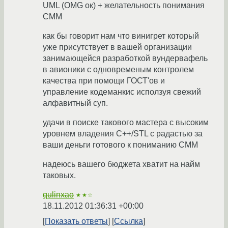
UML (OMG ок) + желательность понимания
CMM
как бы говорит нам что винигрет который
уже присутствует в вашей организации
занимающейся разработкой вундервафель
в авионики с одновременым контролем
качества при помощи ГОСТ'ов и
управление кодеманкис исползуя свежий
алфавитный суп.
удачи в поиске такового мастера с высоким
уровнем владения С++/STL с радастью за
ваши деньги готового к пониманию CMM
надеюсь вашего бюджета хватит на найм
таковых.
qulinxao
★★☆
18.11.2012 01:36:31 +00:00
Показать ответы
Ссылка