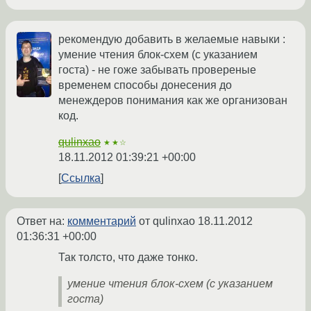
рекомендую добавить в желаемые навыки :
умение чтения блок-схем (с указанием
госта) - не гоже забывать провереные
временем способы донесения до
менеждеров понимания как же организован
код.
qulinxao
★★☆
18.11.2012 01:39:21 +00:00
Ссылка
Ответ на:
комментарий
от qulinxao
18.11.2012
01:36:31 +00:00
Так толсто, что даже тонко.
умение чтения блок-схем (с указанием
госта)