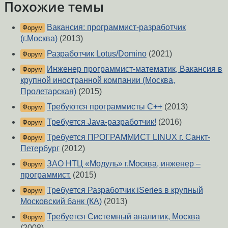
Похожие темы
Вакансия: программист-разработчик
Форум
(г.Москва)
(2013)
Разработчик Lotus/Domino
(2021)
Форум
Инженер программист-математик, Вакансия в
Форум
крупной иностранной компании (Москва,
Пролетарская)
(2015)
Требуются программисты С++
(2013)
Форум
Требуется Java-разработчик!
(2016)
Форум
Требуется ПРОГРАММИСТ LINUX г. Санкт-
Форум
Петербург
(2012)
ЗАО НТЦ «Модуль» г.Москва, инженер –
Форум
программист.
(2015)
Требуется Разработчик iSeries в крупный
Форум
Московский банк (КА)
(2013)
Требуется Системный аналитик, Москва
Форум
(2008)