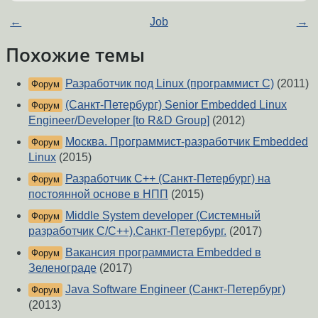
←
Job
→
Похожие темы
Разработчик под Linux (программист C)
(2011)
Форум
(Санкт-Петербург) Senior Embedded Linux
Форум
Engineer/Developer [to R&D Group]
(2012)
Москва. Программист-разработчик Embedded
Форум
Linux
(2015)
Разработчик C++ (Санкт-Петербург) на
Форум
постоянной основе в НПП
(2015)
Middle System developer (Системный
Форум
разработчик C/C++).Санкт-Петербург.
(2017)
Вакансия программиста Embedded в
Форум
Зеленограде
(2017)
Java Software Engineer (Санкт-Петербург)
Форум
(2013)