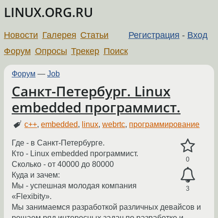
LINUX.ORG.RU
Новости
Галерея
Статьи
Регистрация
-
Вход
Форум
Опросы
Трекер
Поиск
Форум
—
Job
Санкт-Петербург. Linux
embedded программист.
c++
,
embedded
,
linux
,
webrtc
,
программирование
Где - в Санкт-Петербурге.
Кто - Linux embedded программист.
0
Сколько - от 40000 до 80000
Куда и зачем:
Мы - успешная молодая компания
3
«Flexibity».
Мы занимаемся разработкой различных девайсов и
решаем ряд интересных задач по разработке и