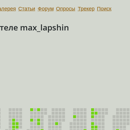
алерея
Статьи
Форум
Опросы
Трекер
Поиск
еле max_lapshin