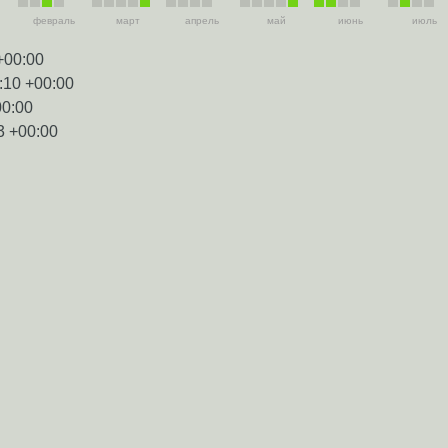
февраль
март
апрель
май
июнь
июль
+00:00
:10 +00:00
00:00
3 +00:00