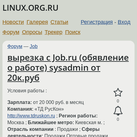
LINUX.ORG.RU
Новости
Галерея
Статьи
Регистрация
-
Вход
Форум
Опросы
Трекер
Поиск
Форум
—
Job
вырезка с Job.ru (обявление
о работе) sysadmin от
20к.руб
Условия работы :
0
Зарплата:
от 20 000 руб. в месяц
Компания:
«ТД РусКон»
http://www.tdruskon.ru
;
Регион работы:
0
Москва ;
Ближайшее метро:
Киевская м. ;
Отрасль компании
: Продажи ;
Сферы
деятельности:
Продажи Оптовые продажи,