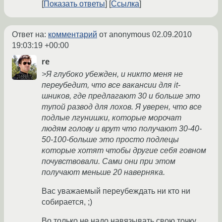
Показать ответы
Ссылка
Ответ на:
комментарий
от anonymous
02.09.2010
19:03:19 +00:00
re
>Я глубоко убежден, и никто меня не
переубедит, что все вакансии для it-
шников, где предлагают 30 и больше это
тупой развод для лохов. Я уверен, что все
подлые лгунишки, которые морочат
людям голову и врут что получают 30-40-
50-100-больше это просто подлецы
которые хотят чтобы другие себя говном
почувствовали. Сами они при этом
получают меньше 20 наверняка.
Вас уважаемый переубеждать ни кто ни
собирается, ;)
Во только не надо навязывать свою точку