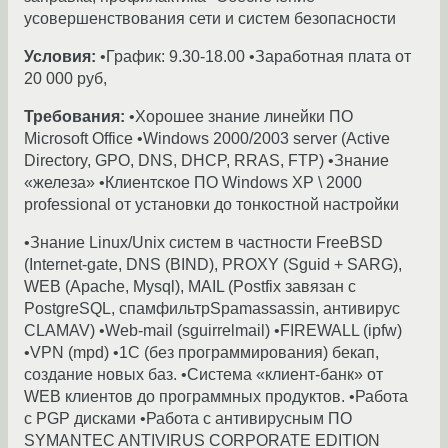
усовершенствования сети и систем безопасности
Условия:
•График: 9.30-18.00 •Заработная плата от
20 000 руб,
Требования:
•Хорошее знание линейки ПО
Microsoft Office •Windows 2000/2003 server (Active
Directory, GPO, DNS, DHCP, RRAS, FTP) •Знание
«железа» •Клиентское ПО Windows XP \ 2000
professional от установки до тонкостной настройки
•Знание Linux/Unix систем в частности FreeBSD
(Internet-gate, DNS (BIND), PROXY (Sguid + SARG),
WEB (Apache, Mysql), MAIL (Postfix завязан с
PostgreSQL, спамфильтрSpamassassin, антивирус
CLAMAV) •Web-mail (sguirrelmail) •FIREWALL (ipfw)
•VPN (mpd) •1С (без программирования) бекап,
создание новых баз. •Система «клиент-банк» от
WEB клиентов до программных продуктов. •Работа
с PGP дисками •Работа с антивирусным ПО
SYMANTEC ANTIVIRUS CORPORATE EDITION