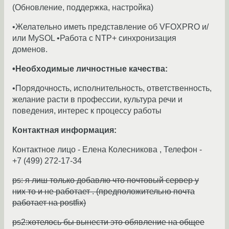
(Обновление, поддержка, настройка)
•Желательно иметь представление об VFOXPRO и/
или MySOL •Работа с NTP+ синхронизация
доменов.
•Необходимые личностные качества:
•Порядочность, исполнительность, ответственность,
желание расти в профессии, культура речи и
поведения, интерес к процессу работы
Контактная информация:
Контактное лицо - Елена Колесникова , Телефон -
+7 (499) 272-17-34
ps: я лиш только добавлю что почтовый сервер у
них то и не работает . (предположительно почта
работает на postfix)
ps2:хотелось бы вынести это обявление на общее