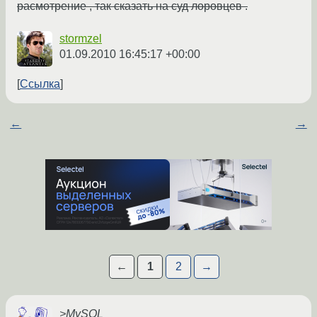
расмотрение , так сказать на суд лоровцев .
stormzel
01.09.2010 16:45:17 +00:00
Ссылка
←
→
←
1
2
→
>MySOL