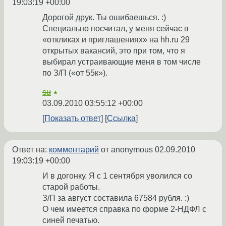
19:03:19 +00:00
Дорогой друк. Ты ошибаешься. :)
Специально посчитал, у меня сейчас в
«откликах и приглашениях» на hh.ru 29
открытых вакансий, это при том, что я
выбирал устраивающие меня в том числе
по З/П («от 55к»).
su
★
03.09.2010 03:55:12 +00:00
Показать ответ
Ссылка
Ответ на:
комментарий
от anonymous
02.09.2010
19:03:19 +00:00
И в догонку. Я с 1 сентября уволился со
старой работы.
З/П за август составила 67584 рубля. :)
О чем имеется справка по форме 2-НДФЛ с
синей печатью.