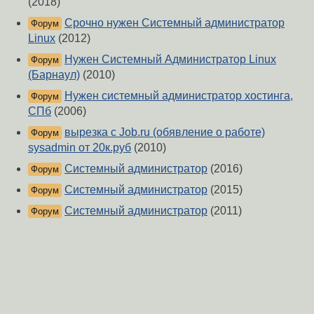
(2018)
Срочно нужен Системный администратор
Форум
Linux
(2012)
Нужен Системный Администратор Linux
Форум
(Барнаул)
(2010)
Нужен системный администратор хостинга,
Форум
СПб
(2006)
вырезка с Job.ru (обявление о работе)
Форум
sysadmin от 20к.руб
(2010)
Системный администратор
(2016)
Форум
Системный администратор
(2015)
Форум
Системный администратор
(2011)
Форум
О Сервере
-
Правила форума
-
Разметка Markdown
Вверх
Сообщить об ошибке
https://www.linux.org.ru/