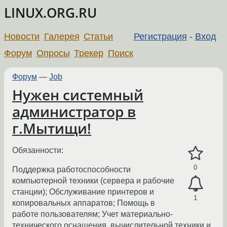
LINUX.ORG.RU
Новости
Галерея
Статьи
Регистрация
-
Вход
Форум
Опросы
Трекер
Поиск
Форум
—
Job
Нужен системный
администратор в
г.Мытищи!
Обязанности:
0
Поддержка работоспособности
компьютерной техники (сервера и рабочие
станции); Обслуживание принтеров и
1
копировальных аппаратов; Помощь в
работе пользователям; Учет материально-
технического оснащения‚ вычислительной техники и