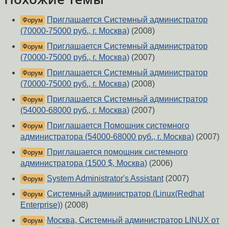
Приглашается Системный администратор
Форум
(70000-75000 руб., г. Москва)
(2008)
Приглашается Системный администратор
Форум
(70000-75000 руб., г. Москва)
(2007)
Приглашается Системный администратор
Форум
(70000-75000 руб., г. Москва)
(2008)
Приглашается Системный администратор
Форум
(54000-68000 руб., г. Москва)
(2007)
Приглашается Помощник системного
Форум
администратора (54000-68000 руб., г. Москва)
(2007)
Приглашается помощник системного
Форум
администратора (1500 $, Москва)
(2006)
System Administrator's Assistant
(2007)
Форум
Системный администратор (Linux(Redhat
Форум
Enterprise))
(2008)
Москва, Системный администратор LINUX от
Форум