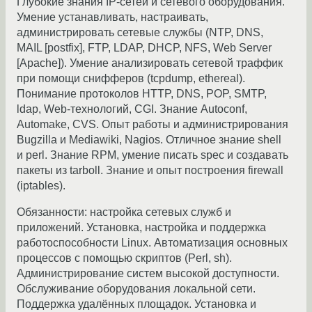
Глубокие знания IP-сетей и сетевого оборудования.
Умение устанавливать, настраивать,
администрировать сетевые службы (NTP, DNS,
MAIL [postfix], FTP, LDAP, DHCP, NFS, Web Server
[Apache]). Умение анализировать сетевой траффик
при помощи снифферов (tcpdump, ethereal).
Понимание протоколов HTTP, DNS, POP, SMTP,
ldap, Web-технологий, CGI. Знание Autoconf,
Automake, CVS. Опыт работы и администрирования
Bugzilla и Mediawiki, Nagios. Отличное знание shell
и perl. Знание RPM, умение писать spec и создавать
пакеты из tarboll. Знание и опыт построения firewall
(iptables).
Обязанности: настройка cетевых служб и
приложений. Установка, настройка и поддержка
работоспособности Linux. Автоматизация основных
процессов с помощью скриптов (Perl, sh).
Администрирование систем высокой доступности.
Обслуживание оборудования локальной сети.
Поддержка удалённых площадок. Установка и