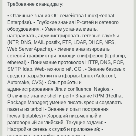
Требование к кандидату:
• Отличные знания ОС семейства Linux(Redhat
Enterprise). • Глубокие знания IP-сетей и сетевого
оборудования. • Умение устанавливать,
настраивать, администрировать сетевые службы
(NTP, DNS, MAIL postfix, FTP, LDAP, DHCP, NFS,
Web Server Apache). • Умение анализировать
сетевой траффик при помощи снифферов (tcpdump,
ethereal) • Понимание протоколов HTTP, DNS, POP,
SMTP, ldap, Web-технологий, CGI. • Знание базовых
средств разработки платформы Linux (Autoconf,
Automake, CVS) • Опыт работы и
администрирования Jira и confluence, Nagios. •
Отличное знание shell и perl • Знание RPM (Redhat
Package Manager) умение писать spec и создавать
пакеты из tarboll • Знание и опыт построения
firewall(iptables) • Хороший письменный и
разговорный английский. Текущие задачи: •
Настройка сетевых служб и приложений; •
установка, настройка и поддержка