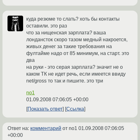
куда резюме то слать? хоть бы контакты
оставили. это раз
что за нищенская зарплата? ваша
лондансток скоро тазом медный накроется,
живых денег за такие требования на
фултайме надо от 85 минимум, на старт. это
два
на руки - это серая зарплата? значит не о
каком ТК не идет речь, если имеется ввиду
net/gross то так и пишите. это три
no1
01.09.2008 07:06:05 +00:00
Показать ответ
Ссылка
Ответ на:
комментарий
от no1
01.09.2008 07:06:05
+00:00