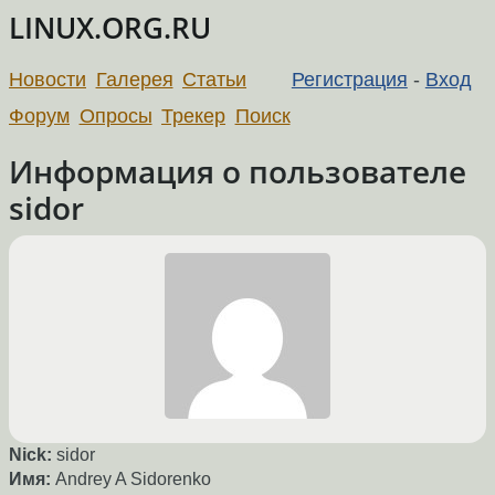
LINUX.ORG.RU
Новости
Галерея
Статьи
Регистрация
-
Вход
Форум
Опросы
Трекер
Поиск
Информация о пользователе
sidor
Nick:
sidor
Имя:
Andrey A Sidorenko