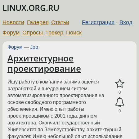
LINUX.ORG.RU
Новости
Галерея
Статьи
Регистрация
-
Вход
Форум
Опросы
Трекер
Поиск
Форум
—
Job
Архитектурное
проектирование
Ищу работу в компании занимающейся
разработкой и внедрением систем
0
автоматизированного проектирования на
основе свободного программного
обеспечения. Имею опыт работы
0
проектировщиком с 2001 года, диплом
архитектора. Окончил Государственный
Университет по Землеустройству, архитектурный
факультет. Имею небольшой опыт использования