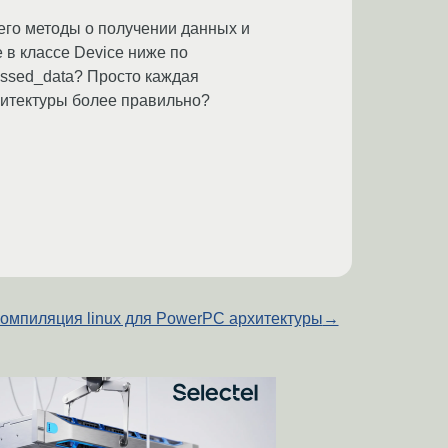
 его методы о получении данных и
е в классе Device ниже по
essed_data? Просто каждая
рхитектуры более правильно?
компиляция linux для PowerPC архитектуры
→