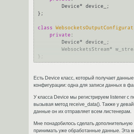
        Device* device_;

};

class
WebsocketsOutputConfigurat
private
:

        Device* device_;

        WebsocketsStream* w_stream;

Есть Device класс, который получает данны
конфигурации: одна для записи данных в фа
У класса Device мы регистрируем listener с 
вызывая метод receive_data(). Также у дева
данные он их отправляет всем листенерам.
Мне понадобилось сделать дополнительную 
принимать уже обработанные данные. Эта ко