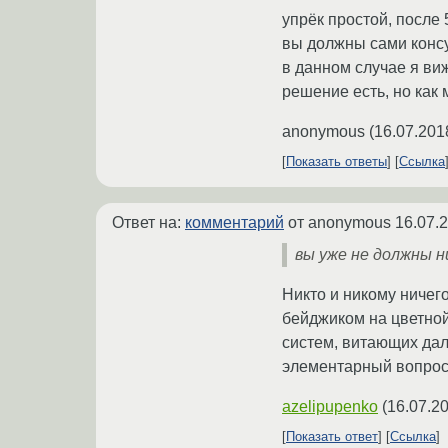
упрёк простой, после
вы должны сами консу
в данном случае я виж
решение есть, но как
anonymous
(
16.07.201
Показать ответы
Ссылка
Ответ на:
комментарий
от anonymous
16.07.
вы уже не должны 
Никто и никому ничег
бейджиком на цветной
систем, витающих дале
элементарный вопрос 
azelipupenko
(
16.07.2
Показать ответ
Ссылка