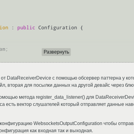
ion
 : 
public
 Configuration {

Развернуть
е от DataReceiverDevice с помощью обсервер паттерна у ко
йл, вторая для посылки данных на другой девайс через блю
помощью метода register_data_listener() для DataReceiverDe
йса есть вектор слушателей который отправляет данные наве
конфигурацию WebsocketsOutputConfiguration чтобы отправ
нфигурация как входная так и выходная.