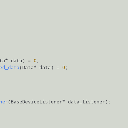
ta* data)
= 
0
;

ed_data
(Data* data)
= 
0
;

ner
(BaseDeviceListener* data_listener)
;
