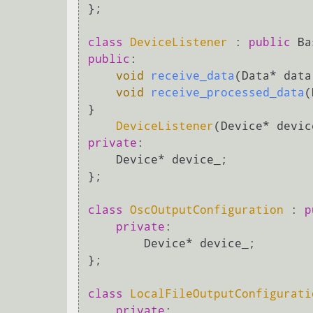
};

class
DeviceListener
 : 
public
public
:

void
receive_data
(Data* data
void
receive_processed_data
(
}

DeviceListener
(Device* devic
private
:

    Device* device_;

};

class
OscOutputConfiguration
 : 
p
private
:

        Device* device_;

};

class
LocalFileOutputConfigurati
private
:
