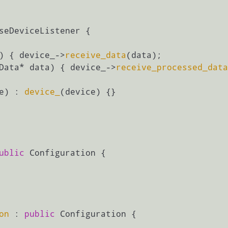
)
{ device_->
receive_data
(data);

Data* data)
{ device_->
receive_processed_data
e) : 
device_
ublic
 Configuration {

on
 : 
public
 Configuration {
