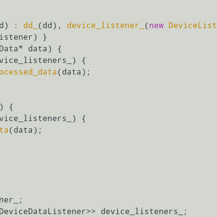
d) : 
dd_
(dd), 
device_listener_
(
new
DeviceList
istener) }

Data* data)
{

vice_listeners_) {

ocessed_data
(data);

)
{

vice_listeners_) {

ta
(data);
