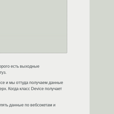
торого есть выходные
туз.
vice и мы оттуда получаем данные
рх. Когда класс Device получает
лять данные по вебсокетам и