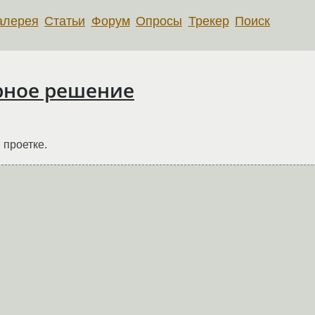
алерея
Статьи
Форум
Опросы
Трекер
Поиск
рное решение
 проетке.