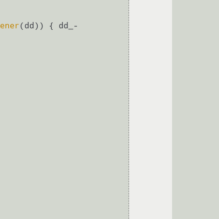
ener
(dd)) { dd_-