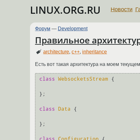
LINUX.ORG.RU
Новости
Г
Форум
—
Development
Правильное архитекту
architecture
,
c++
,
inheritance
Есть вот такая архитектура на моем текущем
class
WebsocketsStream
 {

};

class
Data
 {

};

class
Configuration
 {
