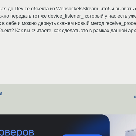
ться до Device объекта из WebsocketsStream, чтобы вызвать
ожно передать тот же device_listener_ который у нас есть уж
с в себе и можно дернуть скажем новый метод receive_proc
ъект? Как вы считаете, как сделать это в рамках данной а
е