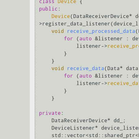
class
Device
public
:

Device
(DataReceiverDevice* d
>register_data_listener(device_l
void
receive_processed_data
(
for
 (
auto
 &listener : de
            listener->
receive_pr
        }

    }

void
receive_data
(Data* data
for
 (
auto
 &listener : de
            listener->
receive_da
        }

    }

private
:

    DataReceiverDevice* dd_;

    DeviceListener* device_listener_;

    std::vector<std::shared_ptr<DeviceDataListener>> device_listeners_;
