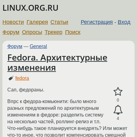
LINUX.ORG.RU
Новости
Галерея
Статьи
Регистрация
-
Вход
Форум
Опросы
Трекер
Поиск
Форум
—
General
Fedora. Архитектурные
изменения
fedora
Сап, федораны.
0
Впрс к федора-комьюнити: было много
разных предложений по архитектурным
изменениям в федоре: разделить систему
4
на несколько частей, роллинг-релиз и т.п.
Что-нибудь такое планируется внедрять? Или может
что-то иное, что позволит компенсировать смешной