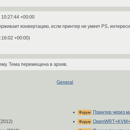
 10:27:44 +00:00
держивает конвертацию, если принтер не умеет PS, интерес
:16:02 +00:00
)
ему. Тема перемещена в архив.
о
General
Принтер через м
Форум
(2012)
OpenWRT+KVM
Форум