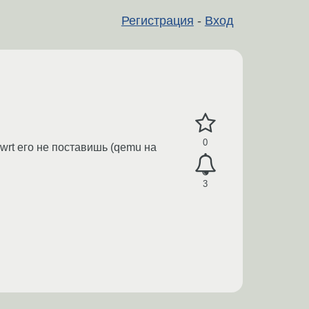
Регистрация
-
Вход
0
nwrt его не поставишь (qemu на
3