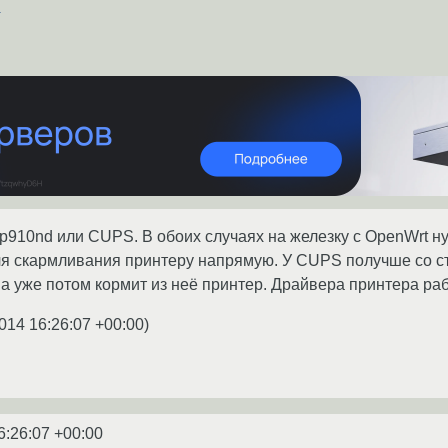
о
 p910nd или CUPS. В обоих случаях на железку с OpenWrt 
я скармливания принтеру напрямую. У CUPS получше со ста
 а уже потом кормит из неё принтер. Драйвера принтера ра
014 16:26:07 +00:00
)
6:26:07 +00:00