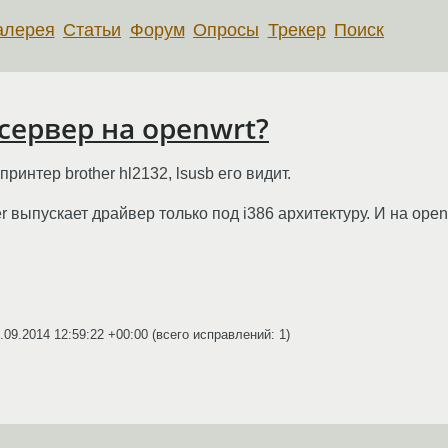
алерея
Статьи
Форум
Опросы
Трекер
Поиск
сервер на openwrt?
 принтер brother hl2132, lsusb его видит.
r выпускает драйвер только под i386 архитектуру. И на ope
.09.2014 12:59:22 +00:00
(всего исправлений: 1)