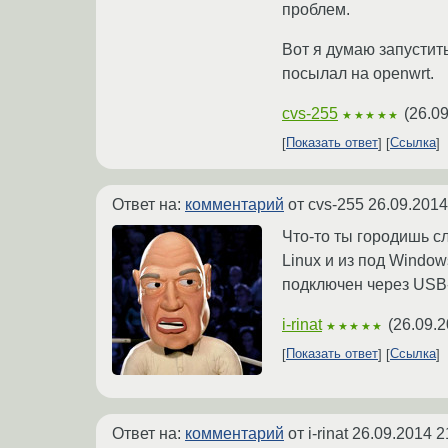
проблем.
Вот я думаю запустит
посылал на openwrt.
cvs-255
(
26.09
★★★★★
Показать ответ
Ссылка
Ответ на:
комментарий
от cvs-255
26.09.2014
Что-то ты городишь сл
Linux и из под Windo
подключен через USB
i-rinat
(
26.09.2
★★★★★
Показать ответ
Ссылка
Ответ на:
комментарий
от i-rinat
26.09.2014 2