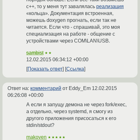
с++, то у меня тут завалялась
реализация
«кольца». Документация встроенная,
можешь doxygen прогнать, если так не
читается. Если что - спрашивай, это моя
специализация на работе - общение с
устройствами через COM\LAN\USB.
sambist
★★
12.02.2015 06:34:12 +00:00
Показать ответ
Ссылка
Ответ на:
комментарий
от Eddy_Em
12.02.2015
06:26:08 +00:00
А если я запущу демона не через fork/exec,
а отдельно, через systemd, я смогу из
другого приложения присосаться к его
stdin/stdout?
makoven
★★★★★