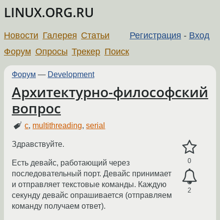
LINUX.ORG.RU
Новости
Галерея
Статьи
Регистрация
-
Вход
Форум
Опросы
Трекер
Поиск
Форум
—
Development
Архитектурно-философский
вопрос
c
,
multithreading
,
serial
Здравствуйте.
0
Есть девайс, работающий через
последовательный порт. Девайс принимает
и отправляет текстовые команды. Каждую
2
секунду девайс опрашивается (отправляем
команду получаем ответ).