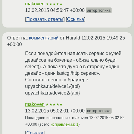
makoven
★★★★★
13.02.2015 04:56:47 +00:00
автор топика
Показать ответы
Ссылка
Ответ на:
комментарий
от Harald
12.02.2015 19:49:25
+00:00
Если понадобится написать сервис с кучей
девайсов на бэкенде - обязательно будет
select(). А пока что думаю в сторону «один
девайс - один fastcgi/http сервис».
Соответственно, в браузере
upyachka.ru/deivce1/{api}
upyachka.ru/device2/{api}
makoven
★★★★★
13.02.2015 05:02:01 +00:00
автор топика
Последнее исправление: makoven
13.02.2015 05:02:52
+00:00
(всего
исправлений: 1
)
Ссылка