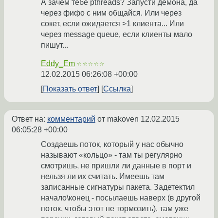
А зачем тебе pthreads? Запусти демона, да
через фифо с ним общайся. Или через
сокет, если ожидается >1 клиента... Или
через message queue, если клиенты мало
пишут...
Eddy_Em
☆☆☆☆☆
12.02.2015 06:26:08 +00:00
Показать ответ
Ссылка
Ответ на:
комментарий
от makoven
12.02.2015
06:05:28 +00:00
Создаешь поток, который у нас обычно
называют «кольцо» - там ты регулярно
смотришь, не пришли ли данные в порт и
нельзя ли их считать. Имеешь там
записанные сигнатуры пакета. Задетектил
начало\конец - посылаешь наверх (в другой
поток, чтобы этот не тормозить), там уже