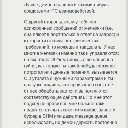
Лучше демона напиши и какими-нибудь
средствами IPC взаимодействуй.
С другой стороны, если у тебя нет
асинхронных сообщений от железяки (т.е.
она плюет в порт только в ответ на запрос) и
к скорости отклика нет критических
требований, то можешь и так делать. У нас
многие железяки именно так и управляются:
на пхытоне/IDL/чем-нибудь еще написана
гуйня, как только ты какой-нибудь ползунок
потрогал или данные поменял, вызывается
CLI утилита с нужными параметрами и ты
сразу же видишь, что произошло (т.к. ответ
от нее обрабатывается и выполняются
соответствующие действия). Но мне этот
подход не нравится, мне больше таки
нравится открыть сокет или фифо, завести
буфер в SHM или даже message queue
использовать, но демон держать постоянно