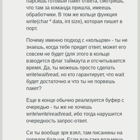
парсишь готовый пакет ответа, смотришь,
что там за команда пришла, имеешь
обработчики. В том же кольце функция
write(char * data, int size), которая пишет в
порт.
Почему именно подход с «кольцом» - ты не
знаешь, когда тебе придет ответ, может его
совсем не будет (для этого в кольце
взводится флаг таймаута и отсчитывается
время. Да, ты можешь просто сделать
write\wait\read, но кто гарантирует, что wait
будет достаточно и что ты не порвешь
пакет?
Еще в конце обычно реализуется буфер с
очередью - ты же не хочешь
write\write\read\read, ибо тогда нарушится
очередность запрос-ответ.
Си ты вообще зря взял, там писанины на
порядок больше. Если все-таки возьмешь