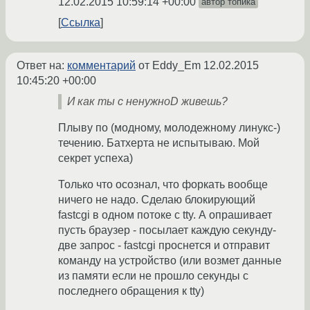
12.02.2015 10:59:14 +00:00
автор топика
Ссылка
Ответ на:
комментарий
от Eddy_Em
12.02.2015
10:45:20 +00:00
И как ты с ненужноD живешь?
Плыву по (модному, молодежному линукс-)
течению. Батхерта не испытываю. Мой
секрет успеха)
Только что осознал, что форкать вообще
ничего не надо. Сделаю блокирующий
fastcgi в одном потоке с tty. А опрашивает
пусть браузер - посылает каждую секунду-
две запрос - fastcgi проснется и отправит
команду на устройство (или возмет данные
из памяти если не прошло секунды с
последнего обращения к tty)