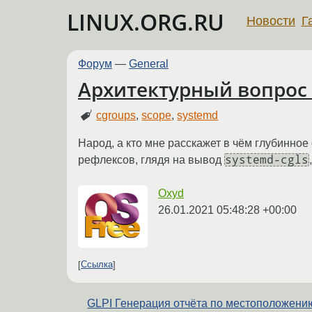
LINUX.ORG.RU
Новости
Г
Форум
—
General
Архитектурный вопрос 
cgroups
,
scope
,
systemd
Народ, а кто мне расскажет в чём глубинно
systemd-cgls
рефлексов, глядя на вывод
Oxyd
26.01.2021 05:48:28 +00:00
Ссылка
GLPI Генерация отчёта по местоположени
←