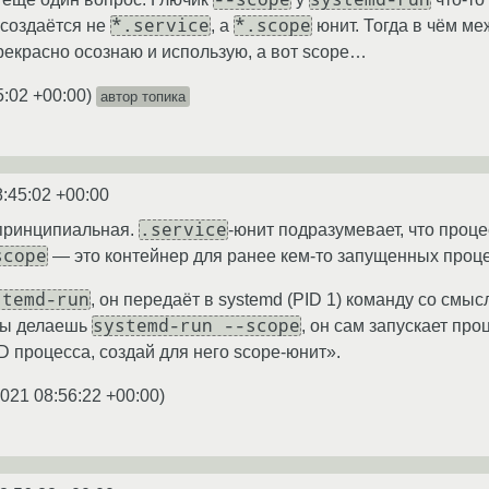
*.service
*.scope
 создаётся не
, а
юнит. Тогда в чём ме
екрасно осознаю и использую, а вот scope…
5:02 +00:00
)
автор топика
8:45:02 +00:00
.service
принципиальная.
-юнит подразумевает, что проц
scope
— это контейнер для ранее кем-то запущенных проце
stemd-run
, он передаёт в systemd (PID 1) команду со смыс
systemd-run --scope
 ты делаешь
, он сам запускает про
D процесса, создай для него scope-юнит».
2021 08:56:22 +00:00
)