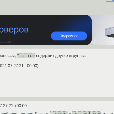
*.slice
роцессы,
содержит другие цгруппы.
2021 07:27:21 +00:00
)
7:27:21 +00:00
--scope
systemd-run
а ещё один вопрос. Глючик
у
что-то