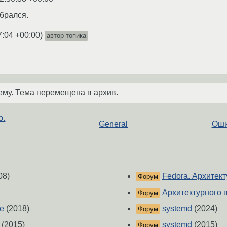
обрался.
7:04 +00:00
)
автор топика
ему. Тема перемещена в архив.
ю.
General
Оши
08)
Fedora. Архитек
Форум
Архитектурного 
Форум
е
(2018)
systemd
(2024)
Форум
(2015)
systemd
(2015)
Форум