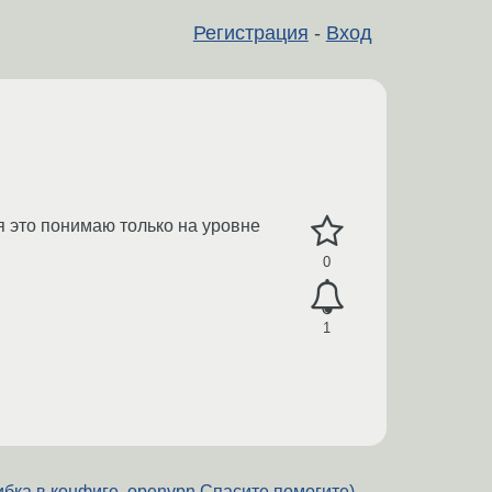
Регистрация
-
Вход
 я это понимаю только на уровне
0
1
бка в конфиге .openvpn Спасите помогите)
→