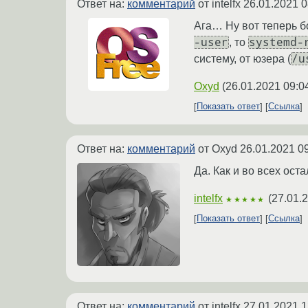
Ответ на:
комментарий
от intelfx
26.01.2021 0
Ага… Ну вот теперь б
-user
systemd-
, то
/u
систему, от юзера (
Oxyd
(
26.01.2021 09:0
Показать ответ
Ссылка
Ответ на:
комментарий
от Oxyd
26.01.2021 0
Да. Как и во всех ост
intelfx
(
27.01.
★★★★★
Показать ответ
Ссылка
Ответ на:
комментарий
от intelfx
27.01.2021 1