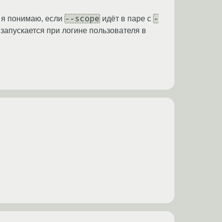
--scope
-
к я понимаю, если
идёт в паре с
запускается при логине пользователя в