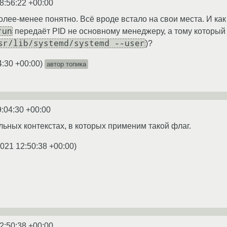
8:56:22 +00:00
олее-менее понятно. Всё вроде встало на свои места. И ка
run
передаёт PID не основному менеджеру, а тому который 
sr/lib/systemd/systemd --user
)?
4:30 +00:00
)
автор топика
9:04:30 +00:00
альных контекстах, в которых применим такой флаг.
2021 12:50:38 +00:00
)
2:50:38 +00:00