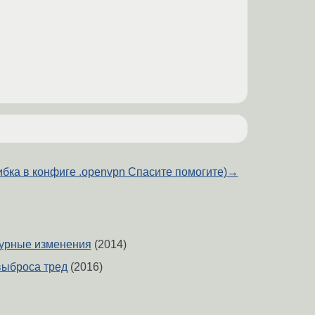
бка в конфиге .openvpn Спасите помогите)
→
турные изменения
(2014)
выброса тред
(2016)