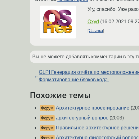
Угу, спасибо. Уже раз
Oxyd
(
16.02.2021 09:2
Ссылка
Вы не можете добавлять комментарии в эту т
GLPI Генерация отчёта по местоположени
←
Форматирование блоков кода.
Похожие темы
Архитектурное проектирование
(20
Форум
архитектурный вопрос
(2003)
Форум
Правильное архитектурное решени
Форум
Архитектурно-философский вопрос
Форум