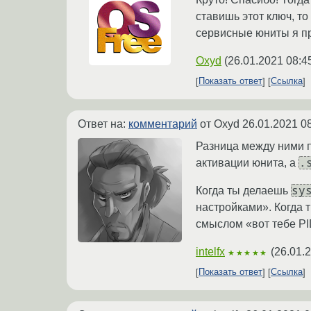
ставишь этот ключ, то
сервисные юниты я пр
Oxyd
(
26.01.2021 08:4
Показать ответ
Ссылка
Ответ на:
комментарий
от Oxyd
26.01.2021 0
Разница между ними 
.
активации юнита, а
sy
Когда ты делаешь
настройками». Когда
смыслом «вот тебе PI
intelfx
(
26.01.
★★★★★
Показать ответ
Ссылка