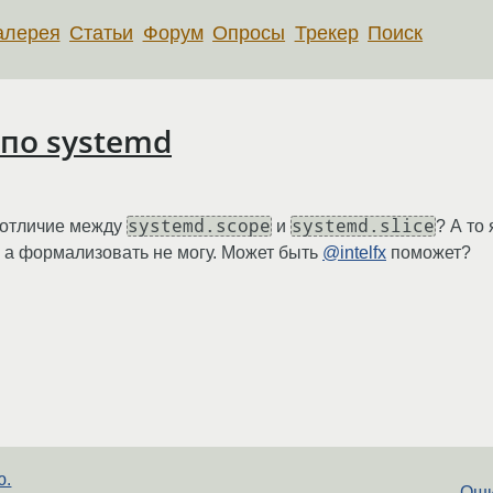
алерея
Статьи
Форум
Опросы
Трекер
Поиск
по systemd
systemd.scope
systemd.slice
е отличие между
и
? А то
, а формализовать не могу. Может быть
@intelfx
поможет?
ю.
Оши