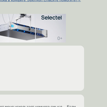
 от меня ускользает немного смысл… Если