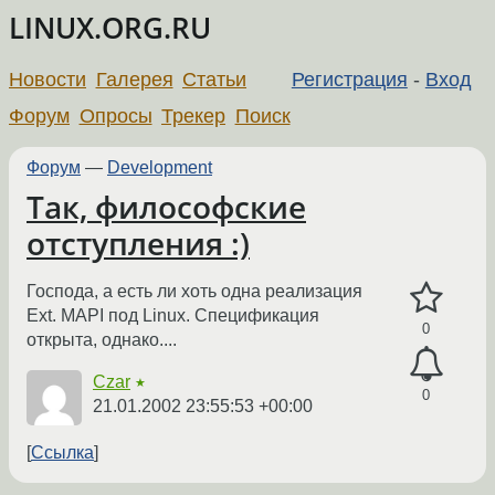
LINUX.ORG.RU
Новости
Галерея
Статьи
Регистрация
-
Вход
Форум
Опросы
Трекер
Поиск
Форум
—
Development
Так, философские
отступления :)
Господа, а есть ли хоть одна реализация
Ext. MAPI под Linux. Спецификация
0
открыта, однако....
Czar
★
0
21.01.2002 23:55:53 +00:00
Ссылка