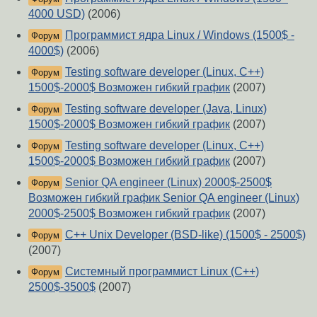
4000 USD)
(2006)
Программист ядра Linux / Windows (1500$ -
Форум
4000$)
(2006)
Testing software developer (Linux, C++)
Форум
1500$-2000$ Возможен гибкий график
(2007)
Testing software developer (Java, Linux)
Форум
1500$-2000$ Возможен гибкий график
(2007)
Testing software developer (Linux, C++)
Форум
1500$-2000$ Возможен гибкий график
(2007)
Senior QA engineer (Linux) 2000$-2500$
Форум
Возможен гибкий график Senior QA engineer (Linux)
2000$-2500$ Возможен гибкий график
(2007)
C++ Unix Developer (BSD-like) (1500$ - 2500$)
Форум
(2007)
Системный программист Linux (C++)
Форум
2500$-3500$
(2007)