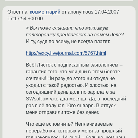
Ответ на:
комментарий
от anonymous
17.04.2007
17:17:54 +00:00
> Вы тоже слышали что максимум
полторашку предлагают на самом деле?
И ту, судя по всему, не всегда платят.
http://rexcy.livejournal.com/5767.html
Всё! Листок с подписанным заявлением --
гарантия того, что мои дни в этом болоте
сочтены! Ни разу до этого ни откуда не
уходил с такой радостью. И злостью: на
сегодняшний день долг по зарплате за
SWsoft'ом уже два месяца. Да, в последний
раз я её получал 10го января. В отпуск
меня отправили тоже без денег.
Что ещё вспомнить? Неплачиваемые
переработки, которых у меня за прошлый
год накопилось 14 дней -- больше, чем наш