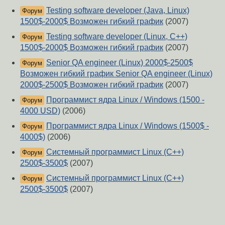
Testing software developer (Java, Linux)
Форум
1500$-2000$ Возможен гибкий график
(2007)
Testing software developer (Linux, C++)
Форум
1500$-2000$ Возможен гибкий график
(2007)
Senior QA engineer (Linux) 2000$-2500$
Форум
Возможен гибкий график Senior QA engineer (Linux)
2000$-2500$ Возможен гибкий график
(2007)
Программист ядра Linux / Windows (1500 -
Форум
4000 USD)
(2006)
Программист ядра Linux / Windows (1500$ -
Форум
4000$)
(2006)
Системный программист Linux (C++)
Форум
2500$-3500$
(2007)
Системный программист Linux (C++)
Форум
2500$-3500$
(2007)