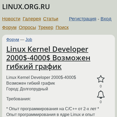
LINUX.ORG.RU
Новости
Галерея
Статьи
Регистрация
-
Вход
Форум
Опросы
Трекер
Поиск
Форум
—
Job
Linux Kernel Developer
2000$-4000$ Возможен
гибкий график
Linux Kernel Developer 2000$-4000$
Возможен гибкий график
0
Город: Долгопрудный
Требования:
0
* Опыт программирования на C/C++ от 2-х лет *
Опыт программирования в ядре Linux и опыт