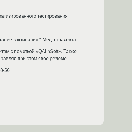
оматизированного тестирования
тание в компании * Мед. cтраховка
там с пометкой «QAlinSoft». Также
тправляя при этом своё резюме.
38-56