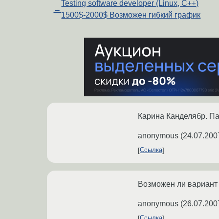
Testing software developer (Linux, C++)
←
1500$-2000$ Возможен гибкий график
Карина Канделябр. Па
anonymous
(
24.07.200
Ссылка
Возможен ли вариант
anonymous
(
26.07.200
Ссылка