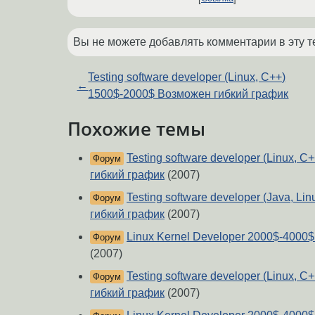
Вы не можете добавлять комментарии в эту т
Testing software developer (Linux, C++)
←
1500$-2000$ Возможен гибкий график
Похожие темы
Testing software developer (Linux,
Форум
гибкий график
(2007)
Testing software developer (Java, L
Форум
гибкий график
(2007)
Linux Kernel Developer 2000$-4000
Форум
(2007)
Testing software developer (Linux,
Форум
гибкий график
(2007)