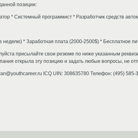
данной позиции:
ратор * Системный программист * Разработчик средств авт
в неделю) * Заработная плата (2000-2500$) * Бесплатное пи
луйста присылайте свои резюме по ниже указанным реквизи
омпания открыла эту позицию и задать любые вопросы, не о
yan@youthcareer.ru ICQ UIN: 308635780 Телефон: (495) 585-