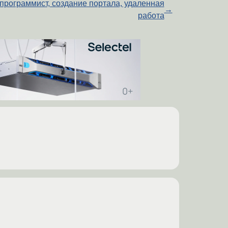
программист, создание портала, удаленная
→
работа