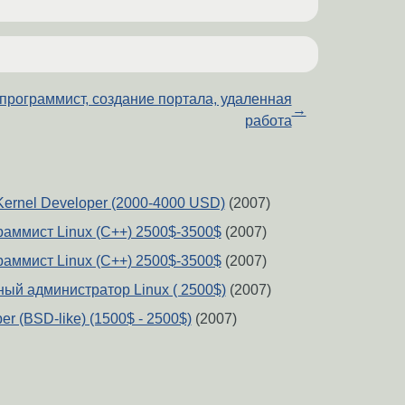
программист, создание портала, удаленная
→
работа
Kernel Developer (2000-4000 USD)
(2007)
аммист Linux (C++) 2500$-3500$
(2007)
аммист Linux (C++) 2500$-3500$
(2007)
ый администратор Linux ( 2500$)
(2007)
r (BSD-like) (1500$ - 2500$)
(2007)