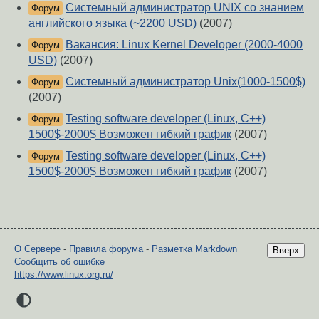
Системный администратор UNIX со знанием
Форум
английского языка (~2200 USD)
(2007)
Вакансия: Linux Kernel Developer (2000-4000
Форум
USD)
(2007)
Системный администратор Unix(1000-1500$)
Форум
(2007)
Testing software developer (Linux, C++)
Форум
1500$-2000$ Возможен гибкий график
(2007)
Testing software developer (Linux, C++)
Форум
1500$-2000$ Возможен гибкий график
(2007)
О Сервере
-
Правила форума
-
Разметка Markdown
Вверх
Сообщить об ошибке
https://www.linux.org.ru/