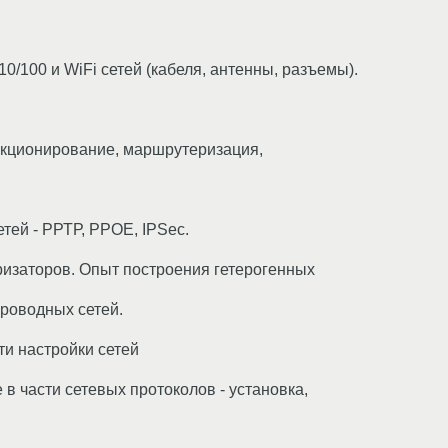
0/100 и WiFi сетей (кабеля, антенны, разъемы).
ункционирование, маршрутеризация,
тей - РРТР, РРОЕ, IPSec.
ризаторов. Опыт построения гетерогенных
проводных сетей.
ти настройки сетей
в части сетевых протоколов - установка,