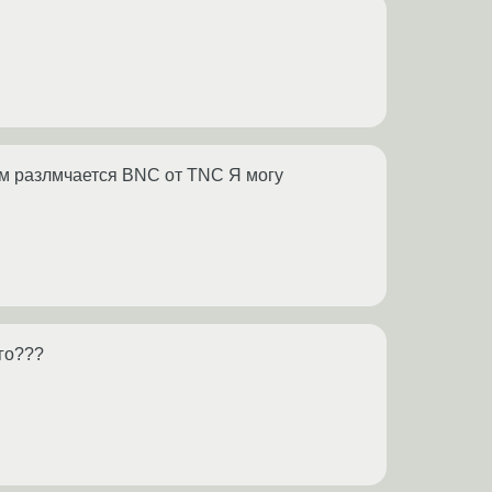
ем разлмчается BNC от TNC Я могу
го???