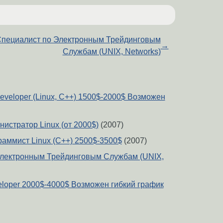
пециалист по Электронным Трейдинговым
→
Службам (UNIX, Networks)
 developer (Linux, C++) 1500$-2000$ Возможен
истратор Linux (от 2000$)
(2007)
аммист Linux (C++) 2500$-3500$
(2007)
Электронным Трейдинговым Службам (UNIX,
eloper 2000$-4000$ Возможен гибкий график