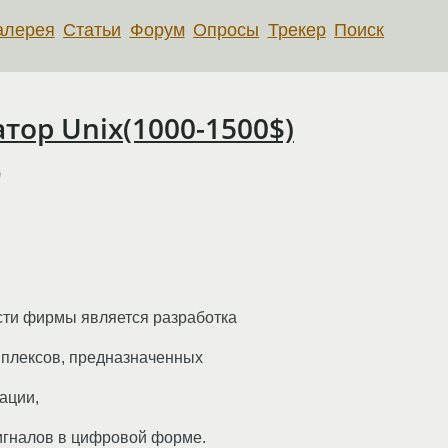
алерея
Статьи
Форум
Опросы
Трекер
Поиск
ор Unix(1000-1500$)
)
сти фирмы является разработка
мплексов, предназначенных
ации,
игналов в цифровой форме.