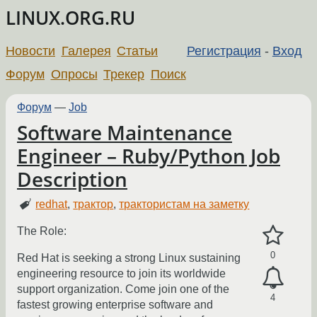
LINUX.ORG.RU
Новости
Галерея
Статьи
Регистрация
-
Вход
Форум
Опросы
Трекер
Поиск
Форум
—
Job
Software Maintenance
Engineer – Ruby/Python Job
Description
redhat
,
трактор
,
трактористам на заметку
The Role:
0
Red Hat is seeking a strong Linux sustaining
engineering resource to join its worldwide
support organization. Come join one of the
4
fastest growing enterprise software and