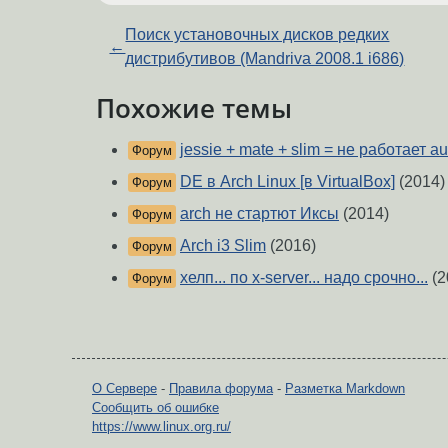
Поиск установочных дисков редких
←
дистрибутивов (Mandriva 2008.1 i686)
Похожие темы
jessie + mate + slim = не работает au
Форум
DE в Arch Linux [в VirtualBox]
(2014)
Форум
arch не стартют Иксы
(2014)
Форум
Arch i3 Slim
(2016)
Форум
хелп... по x-server... надо срочно...
(2
Форум
О Сервере
-
Правила форума
-
Разметка Markdown
Сообщить об ошибке
https://www.linux.org.ru/