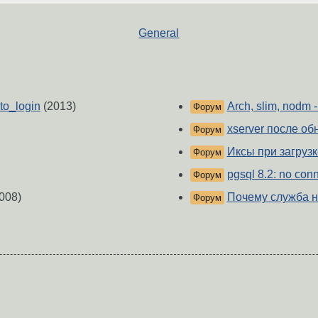
General
to_login
(2013)
Arch, slim, nodm 
Форум
xserver после о
Форум
Иксы при загрузке
Форум
pgsql 8.2: no con
Форум
008)
Почему служба н
Форум