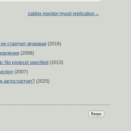
zabbix monitor mysql replication
→
- не стартует звуковая
(2016)
бновления
(2008)
: No protocol specified
(2013)
nection
(2007)
е автостартует?
(2025)
Вверх