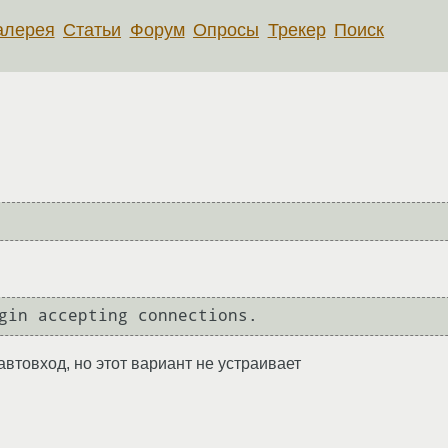
алерея
Статьи
Форум
Опросы
Трекер
Поиск
автовход, но этот вариант не устраивает