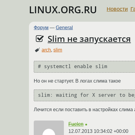
LINUX.ORG.RU
Новости
Г
Форум
—
General
Slim не запускается
arch
,
slim
# systemctl enable slim
Но он не стартует. В логах слима такое
Лечится если поставить в настройках слима 
Fuelen
★
12.07.2013 10:34:02 +00:00