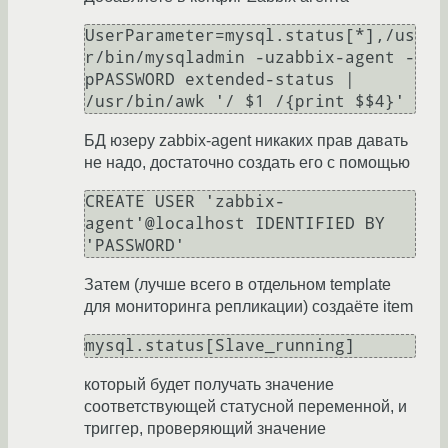
UserParameter=mysql.status[*],/us
r/bin/mysqladmin -uzabbix-agent -
pPASSWORD extended-status | 
/usr/bin/awk '/ $1 /{print $$4}'
БД юзеру zabbix-agent никаких прав давать
не надо, достаточно создать его с помощью
CREATE USER 'zabbix-
agent'@localhost IDENTIFIED BY 
'PASSWORD'
Затем (лучше всего в отдельном template
для мониторинга репликации) создаёте item
mysql.status[Slave_running]
который будет получать значение
соответствующей статусной переменной, и
триггер, проверяющий значение