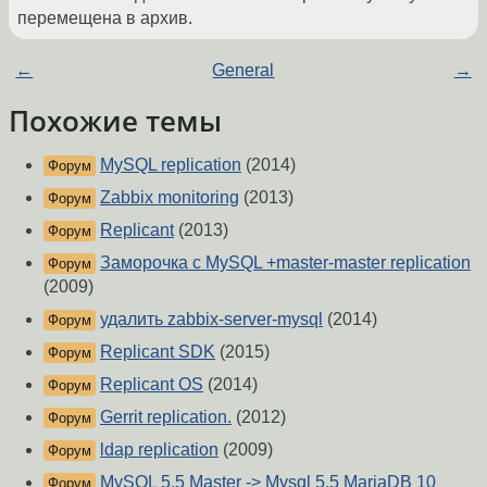
перемещена в архив.
←
General
→
Похожие темы
MySQL replication
(2014)
Форум
Zabbix monitoring
(2013)
Форум
Replicant
(2013)
Форум
Заморочка с MySQL +master-master replication
Форум
(2009)
удалить zabbix-server-mysql
(2014)
Форум
Replicant SDK
(2015)
Форум
Replicant OS
(2014)
Форум
Gerrit replication.
(2012)
Форум
ldap replication
(2009)
Форум
MySQL 5.5 Master -> Mysql 5.5 MariaDB 10
Форум