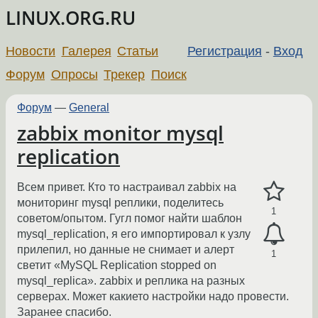
LINUX.ORG.RU
Новости
Галерея
Статьи
Регистрация
-
Вход
Форум
Опросы
Трекер
Поиск
Форум
—
General
zabbix monitor mysql
replication
Всем привет. Кто то настраивал zabbix на
мониторинг mysql реплики, поделитесь
1
советом/опытом. Гугл помог найти шаблон
mysql_replication, я его импортировал к узлу
прилепил, но данные не снимает и алерт
1
светит «MySQL Replication stopped on
mysql_replica». zabbix и реплика на разных
серверах. Может какието настройки надо провести.
Заранее спасибо.