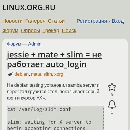
LINUX.ORG.RU
Новости
Галерея
Статьи
Регистрация
-
Вход
Форум
Опросы
Трекер
Поиск
Форум
—
Admin
jessie + mate + slim = не
работает auto_login
debian
,
mate
,
slim
,
xorg
На debian testing установил samba server и
перестал грузится стол, показывает серый
0
фон и курсор «X».
cat /var/log/slim.conf

1
slim: waiting for X server to 
begin accepting connections.
