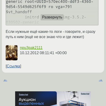
generic root=UUID=570ec400-ddf3-4360-
9d54-5549d625f6f9 ro vga=791  
$vt_handoff

	initrd	/initrd.img-3.5.2-
Развернуть
030502-generic
Если нужные ещё какие-то логи - говорите, и сразу
путь к ним (ещё не все знаю что и где лежит)
npu3pak2111
10.12.2012 08:11:41 +00:00
Ссылка
←
→