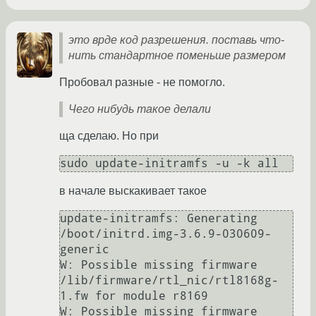
это врде код разрешения. поставь что-
нить стандартное поменьше размером
Пробовал разные - не помогло.
Чего нибудь такое делали
ща сделаю. Но при
sudo update-initramfs -u -k all
в начале выскакивает такое
update-initramfs: Generating 
/boot/initrd.img-3.6.9-030609-
generic

W: Possible missing firmware 
/lib/firmware/rtl_nic/rtl8168g-
1.fw for module r8169

W: Possible missing firmware 