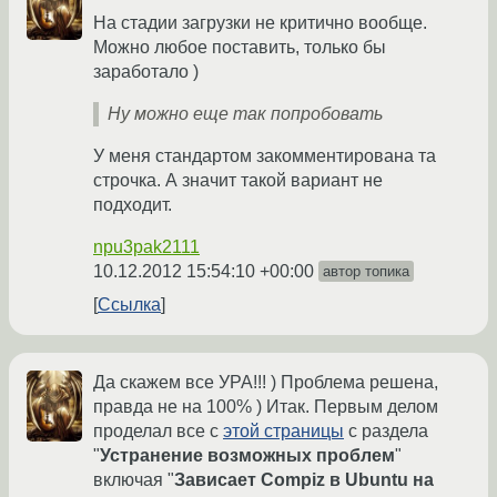
На стадии загрузки не критично вообще.
Можно любое поставить, только бы
заработало )
Ну можно еще так попробовать
У меня стандартом закомментирована та
строчка. А значит такой вариант не
подходит.
npu3pak2111
10.12.2012 15:54:10 +00:00
автор топика
Ссылка
Да скажем все УРА!!! ) Проблема решена,
правда не на 100% ) Итак. Первым делом
проделал все с
этой страницы
с раздела
"
Устранение возможных проблем
"
включая "
Зависает Compiz в Ubuntu на