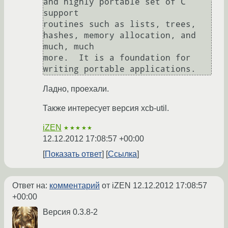
and highly portable set of C 
support

routines such as lists, trees, 
hashes, memory allocation, and 
much, much

more.  It is a foundation for 
writing portable applications.
Ладно, проехали.
Также интересует версия xcb-util.
iZEN
★★★★★
12.12.2012 17:08:57 +00:00
Показать ответ
Ссылка
Ответ на:
комментарий
от iZEN
12.12.2012 17:08:57
+00:00
Версия 0.3.8-2