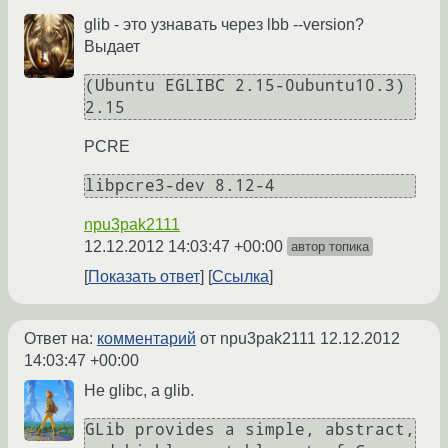
glib - это узнавать через lbb --version?
Выдает
(Ubuntu EGLIBC 2.15-0ubuntu10.3) 
2.15 
PCRE
libpcre3-dev 8.12-4
npu3pak2111
12.12.2012 14:03:47 +00:00
автор топика
Показать ответ
Ссылка
Ответ на:
комментарий
от npu3pak2111
12.12.2012
14:03:47 +00:00
Не glibс, а glib.
GLib provides a simple, abstract, 