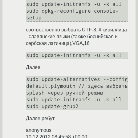
sudo update-initramfs -u -k all

sudo dpkg-reconfigure console-
setup
соотвественно выбрать UTF-8, # кириллица
- славянские языки (также боснийская и
сербская латиница),VGA,16
Далее
sudo update-alternatives --config 
default.plymouth // здесь выбрать 
splash через ручной режим

sudo update-initramfs -u -k all

sudo update-grub2
Далее ребут
anonymous
10.12.2012 08:45:58 +00:00