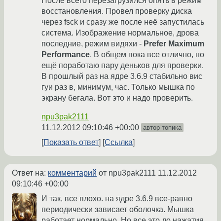
После всего перезагрузился опять в режим
восстановления. Провел проверку диска
через fsck и сразу же после неё запустилась
система. Изображение нормальное, дрова
последние, режим видяхи -
Prefer Maximum
Performance
. В общем пока все отлично, но
ещё поработаю пару деньков для проверки.
В прошлый раз на ядре 3.6.9 стабильно вис
гуи раз в, минимум, час. Только мышка по
экрану бегала. Вот это и надо проверить.
npu3pak2111
11.12.2012 09:10:46 +00:00
автор топика
Показать ответ
Ссылка
Ответ на:
комментарий
от npu3pak2111
11.12.2012
09:10:46 +00:00
И так, все плохо. на ядре 3.6.9 все-равно
периодически зависает оболочка. Мышка
работает нормально. Но все это до нажатия