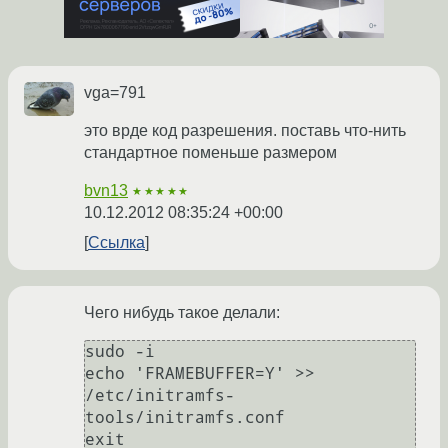
vga=791
это врде код разрешения. поставь что-нить
стандартное поменьше размером
bvn13
★★★★★
10.12.2012 08:35:24 +00:00
Ссылка
Чего нибудь такое делали:
sudo -i

echo 'FRAMEBUFFER=Y' >> 
/etc/initramfs-
tools/initramfs.conf

exit 
