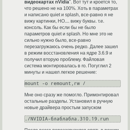
видеокартах nVidia
". Вот тут и кроется то,
что решено не на 100%. Хоть в параметрах
и написано quiet и splash, все-равно я не
вижу картинки, НО.... вижу буквы. т.е.
консоль. Как бы если бы не было
параметров quiet и splash. Но мне это не
сильно нужно было, все-равно
перезагружаюсь очень редко. Далее зашел
в режим восстановления на ядре 3.6.9 и
получил вторую проблему. Файловая
система монтировалась в ro. Погуглил 2
минуты и нашел легкое решение:
mount -o remount,rw /
Мне оно сразу же помогло. Примонтировал
остальные разделы. Установил в ручную
новые драйвера простым запуском
./NVIDIA-блаблабла.310.19.run