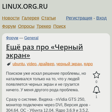
LINUX.ORG.RU
Новости
Галерея
Статьи
Регистрация
-
Вход
Форум
Опросы
Трекер
Поиск
Форум
—
General
Ещё раз про «Черный
экран»
ubuntu
,
video
,
драйвер
,
черный экран
,
ядро
Поиском уже искал решение проблемы, но
наталкивался только на то, что у людей
0
появляется черных экран и не грузится
ничего. У меня другого рода проблема.
1
Сразу о системе. Видяха - nVidia GTS 250,
монитор подключен через DVI, Версия дров -
304.64. ОС - Убунта 12.04. Ядро 3.6.9 и 3.5.2.