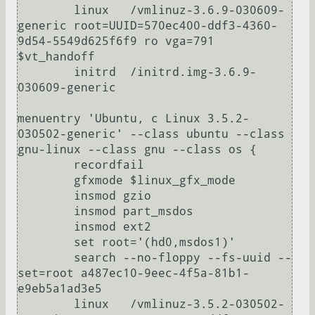
	linux	/vmlinuz-3.6.9-030609-
generic root=UUID=570ec400-ddf3-4360-
9d54-5549d625f6f9 ro vga=791  
$vt_handoff

	initrd	/initrd.img-3.6.9-
030609-generic

menuentry 'Ubuntu, с Linux 3.5.2-
030502-generic' --class ubuntu --class 
gnu-linux --class gnu --class os {

	recordfail

	gfxmode $linux_gfx_mode

	insmod gzio

	insmod part_msdos

	insmod ext2

	set root='(hd0,msdos1)'

	search --no-floppy --fs-uuid --
set=root a487ec10-9eec-4f5a-81b1-
e9eb5a1ad3e5

	linux	/vmlinuz-3.5.2-030502-