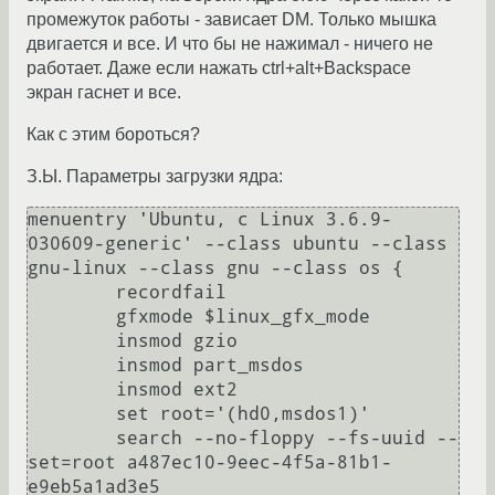
промежуток работы - зависает DM. Только мышка
двигается и все. И что бы не нажимал - ничего не
работает. Даже если нажать ctrl+alt+Backspace
экран гаснет и все.
Как с этим бороться?
З.Ы. Параметры загрузки ядра:
menuentry 'Ubuntu, с Linux 3.6.9-
030609-generic' --class ubuntu --class 
gnu-linux --class gnu --class os {

	recordfail

	gfxmode $linux_gfx_mode

	insmod gzio

	insmod part_msdos

	insmod ext2

	set root='(hd0,msdos1)'

	search --no-floppy --fs-uuid --
set=root a487ec10-9eec-4f5a-81b1-
e9eb5a1ad3e5
