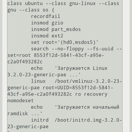
class ubuntu --class gnu-linux --class 
gnu --class os {

	recordfail

	insmod gzio

	insmod part_msdos

	insmod ext2

	set root='(hd0,msdos5)'

	search --no-floppy --fs-uuid --
set=root 8553f12d-5841-43cf-a95e-
c2a0f493282c

	echo	'Загружается Linux 
3.2.0-23-generic-pae ...'

	linux	/boot/vmlinuz-3.2.0-23-
generic-pae root=UUID=8553f12d-5841-
43cf-a95e-c2a0f493282c ro recovery 
nomodeset 

	echo	'Загружается начальный 
ramdisk ...'

	initrd	/boot/initrd.img-3.2.0-
23-generic-pae
