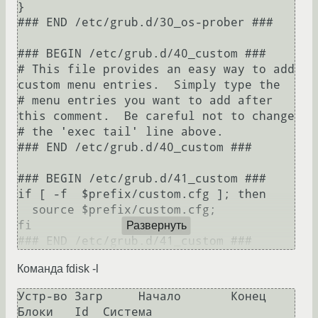
}

### END /etc/grub.d/30_os-prober ###

### BEGIN /etc/grub.d/40_custom ###

# This file provides an easy way to add 
custom menu entries.  Simply type the

# menu entries you want to add after 
this comment.  Be careful not to change

# the 'exec tail' line above.

### END /etc/grub.d/40_custom ###

### BEGIN /etc/grub.d/41_custom ###

if [ -f  $prefix/custom.cfg ]; then

  source $prefix/custom.cfg;

fi

Развернуть
Команда fdisk -l
Устр-во Загр     Начало       Конец       
Блоки   Id  Система
