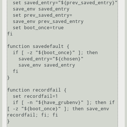
  set saved_entry="${prev_saved_entry}"

  save_env saved_entry

  set prev_saved_entry=

  save_env prev_saved_entry

  set boot_once=true

fi

function savedefault {

  if [ -z "${boot_once}" ]; then

    saved_entry="${chosen}"

    save_env saved_entry

  fi

}

function recordfail {

  set recordfail=1

  if [ -n "${have_grubenv}" ]; then if 
[ -z "${boot_once}" ]; then save_env 
recordfail; fi; fi

}
