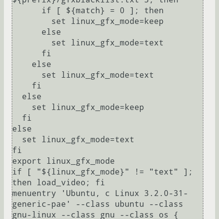
      if [ ${match} = 0 ]; then

        set linux_gfx_mode=keep

      else

        set linux_gfx_mode=text

      fi

    else

      set linux_gfx_mode=text

    fi

  else

    set linux_gfx_mode=keep

  fi

else

  set linux_gfx_mode=text

fi

export linux_gfx_mode

if [ "${linux_gfx_mode}" != "text" ]; 
then load_video; fi

menuentry 'Ubuntu, с Linux 3.2.0-31-
generic-pae' --class ubuntu --class 
gnu-linux --class gnu --class os {
