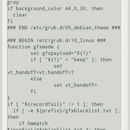
gray

if background_color 44,0,30; then

  clear

fi

### END /etc/grub.d/05_debian_theme ###

### BEGIN /etc/grub.d/10_linux ###

function gfxmode {

	set gfxpayload="${1}"

	if [ "${1}" = "keep" ]; then

		set 
vt_handoff=vt.handoff=7

	else

		set vt_handoff=

	fi

}

if [ "${recordfail}" != 1 ]; then

  if [ -e ${prefix}/gfxblacklist.txt ]; 
then

    if hwmatch 
${prefix}/gfxblacklist.txt 3; then
