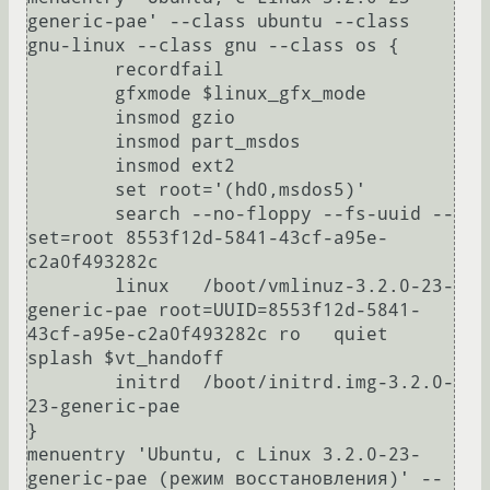
generic-pae' --class ubuntu --class 
gnu-linux --class gnu --class os {

	recordfail

	gfxmode $linux_gfx_mode

	insmod gzio

	insmod part_msdos

	insmod ext2

	set root='(hd0,msdos5)'

	search --no-floppy --fs-uuid --
set=root 8553f12d-5841-43cf-a95e-
c2a0f493282c

	linux	/boot/vmlinuz-3.2.0-23-
generic-pae root=UUID=8553f12d-5841-
43cf-a95e-c2a0f493282c ro   quiet 
splash $vt_handoff

	initrd	/boot/initrd.img-3.2.0-
23-generic-pae

}

menuentry 'Ubuntu, с Linux 3.2.0-23-
generic-pae (режим восстановления)' --