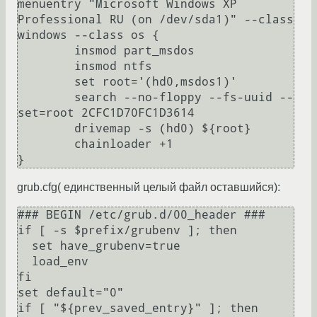
menuentry "Microsoft Windows XP 
Professional RU (on /dev/sda1)" --class 
windows --class os {

	insmod part_msdos

	insmod ntfs

	set root='(hd0,msdos1)'

	search --no-floppy --fs-uuid --
set=root 2CFC1D70FC1D3614

	drivemap -s (hd0) ${root}

	chainloader +1

grub.cfg( единственный целый файл оставшийся):
### BEGIN /etc/grub.d/00_header ###

if [ -s $prefix/grubenv ]; then

  set have_grubenv=true

  load_env

fi

set default="0"

if [ "${prev_saved_entry}" ]; then
