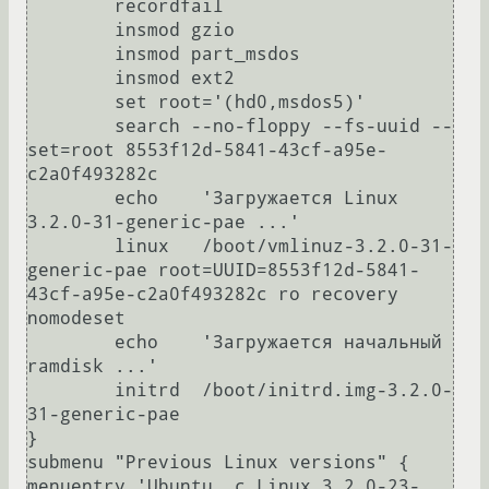
	recordfail

	insmod gzio

	insmod part_msdos

	insmod ext2

	set root='(hd0,msdos5)'

	search --no-floppy --fs-uuid --
set=root 8553f12d-5841-43cf-a95e-
c2a0f493282c

	echo	'Загружается Linux 
3.2.0-31-generic-pae ...'

	linux	/boot/vmlinuz-3.2.0-31-
generic-pae root=UUID=8553f12d-5841-
43cf-a95e-c2a0f493282c ro recovery 
nomodeset 

	echo	'Загружается начальный 
ramdisk ...'

	initrd	/boot/initrd.img-3.2.0-
31-generic-pae

}

submenu "Previous Linux versions" {

menuentry 'Ubuntu, с Linux 3.2.0-23-