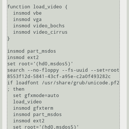
function load_video {

  insmod vbe

  insmod vga

  insmod video_bochs

  insmod video_cirrus

}

insmod part_msdos

insmod ext2

set root='(hd0,msdos5)'

search --no-floppy --fs-uuid --set=root 
8553f12d-5841-43cf-a95e-c2a0f493282c

if loadfont /usr/share/grub/unicode.pf2 
; then

  set gfxmode=auto

  load_video

  insmod gfxterm

  insmod part_msdos

  insmod ext2

  set root='(hd0,msdos5)'
