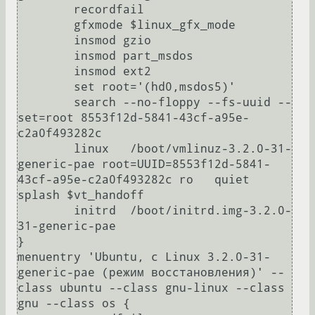
	recordfail

	gfxmode $linux_gfx_mode

	insmod gzio

	insmod part_msdos

	insmod ext2

	set root='(hd0,msdos5)'

	search --no-floppy --fs-uuid --
set=root 8553f12d-5841-43cf-a95e-
c2a0f493282c

	linux	/boot/vmlinuz-3.2.0-31-
generic-pae root=UUID=8553f12d-5841-
43cf-a95e-c2a0f493282c ro   quiet 
splash $vt_handoff

	initrd	/boot/initrd.img-3.2.0-
31-generic-pae

}

menuentry 'Ubuntu, с Linux 3.2.0-31-
generic-pae (режим восстановления)' --
class ubuntu --class gnu-linux --class 
gnu --class os {
