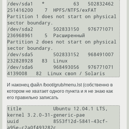
/dev/sda1   *          63   502832462   
251416200    7  HPFS/NTFS/exFAT

Partition 1 does not start on physical 
sector boundary.

/dev/sda2       502833150   976771071   
236968961    5  Расширенный

Partition 2 does not start on physical 
sector boundary.

/dev/sda5       502833152   968491007   
232828928   83  Linux

/dev/sda6       968493056   976771071     
И наконец файл /boot/grub/menu.lst (собственно в
котором не хватает одного пункта и я не знаю как
его правильно записать
title		Ubuntu 12.04.1 LTS, 
kernel 3.2.0-31-generic-pae

uuid		8553f12d-5841-43cf-
a95e-c2a0f493282c
