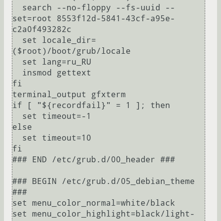
  search --no-floppy --fs-uuid --
set=root 8553f12d-5841-43cf-a95e-
c2a0f493282c

  set locale_dir=
($root)/boot/grub/locale

  set lang=ru_RU

  insmod gettext

fi

terminal_output gfxterm

if [ "${recordfail}" = 1 ]; then

  set timeout=-1

else

  set timeout=10

fi

### END /etc/grub.d/00_header ###

### BEGIN /etc/grub.d/05_debian_theme 
###

set menu_color_normal=white/black

set menu_color_highlight=black/light-