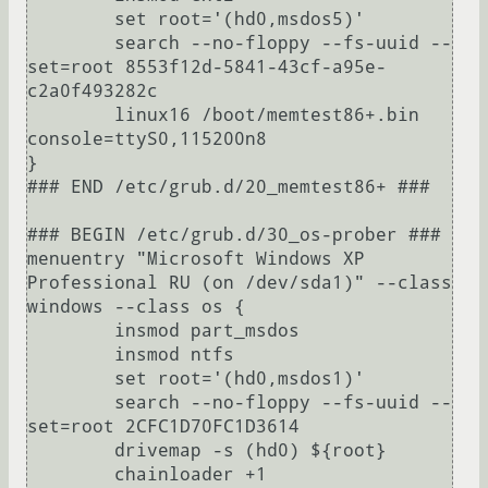
	set root='(hd0,msdos5)'

	search --no-floppy --fs-uuid --
set=root 8553f12d-5841-43cf-a95e-
c2a0f493282c

	linux16	/boot/memtest86+.bin 
console=ttyS0,115200n8

}

### END /etc/grub.d/20_memtest86+ ###

### BEGIN /etc/grub.d/30_os-prober ###

menuentry "Microsoft Windows XP 
Professional RU (on /dev/sda1)" --class 
windows --class os {

	insmod part_msdos

	insmod ntfs

	set root='(hd0,msdos1)'

	search --no-floppy --fs-uuid --
set=root 2CFC1D70FC1D3614

	drivemap -s (hd0) ${root}

	chainloader +1
