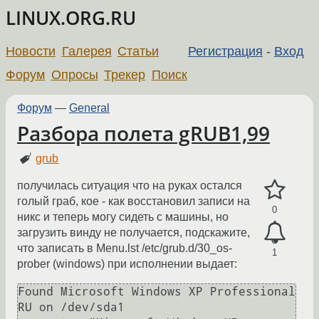
LINUX.ORG.RU
Новости
Галерея
Статьи
Регистрация
-
Вход
Форум
Опросы
Трекер
Поиск
Форум
—
General
Разбора полета gRUB1,99
grub
получилась ситуация что на руках остался
голый граб, кое - как восстановил записи на
0
никс и теперь могу сидеть с машины, но
загрузить винду не получается, подскажите,
что записать в Menu.lst /etc/grub.d/30_os-
1
prober (windows) при исполнении выдает:
Found Microsoft Windows XP Professional 
RU on /dev/sda1
