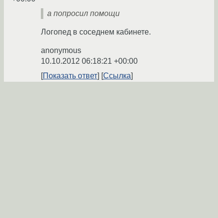
а попросил помощи
Логопед в соседнем кабинете.
anonymous
10.10.2012 06:18:21 +00:00
Показать ответ
Ссылка
Ответ на:
комментарий
от anonymous
10.10.2012
06:18:21 +00:00
хаха смешно, ты, если ответить на вопрос
не можешь, зачем вообще лезешь,
школьник? Взрослый человек так себя не
поведет
crab2
10.10.2012 06:21:40 +00:00
автор топика
Показать ответ
Ссылка