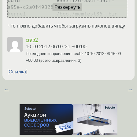
uuid		8553f12d-5841-43cf-
a95e-c2a0f493282c

Развернуть
Что нкжно добавить чтобы загрузить наконец винду
crab2
10.10.2012 06:07:31 +00:00
Последнее исправление: crab2
10.10.2012 06:16:09
+00:00
(всего исправлений: 3)
Ссылка
←
→