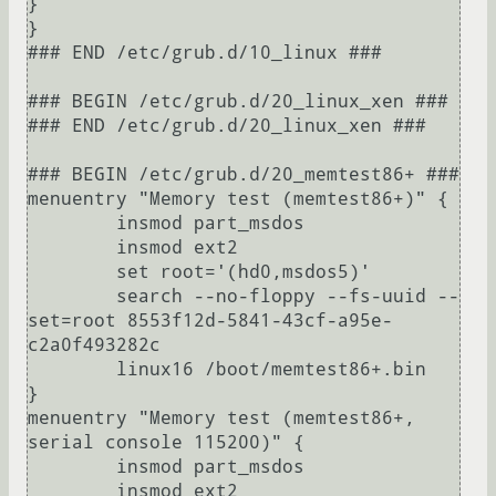
}

}

### END /etc/grub.d/10_linux ###

### BEGIN /etc/grub.d/20_linux_xen ###

### END /etc/grub.d/20_linux_xen ###

### BEGIN /etc/grub.d/20_memtest86+ ###

menuentry "Memory test (memtest86+)" {

	insmod part_msdos

	insmod ext2

	set root='(hd0,msdos5)'

	search --no-floppy --fs-uuid --
set=root 8553f12d-5841-43cf-a95e-
c2a0f493282c

	linux16	/boot/memtest86+.bin

}

menuentry "Memory test (memtest86+, 
serial console 115200)" {

	insmod part_msdos

	insmod ext2
