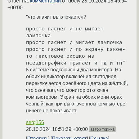
Ответ на:
комментарий
от d00fy
28.10.2024 18:45:54
+00:00
"что значит выключается?
просто гаснет и не мигает 
лампочка

просто гаснет и мигает лампочка

просто гаснет и по экрану какое-
то текстовое окошко из 
К системе подключены два монитора. На
обоих индикатор включения светодиод,
переключается с зелёного цвета на жёлтый,
что означает, что монитор отключен
компьютером. Экран на обоих мониторах
чёрный, как при выключенном компьютере,
ничего не показывает.
serg156
28.10.2024 18:51:39 +00:00
автор топика
Ответить
Показать ответ
Ссылка