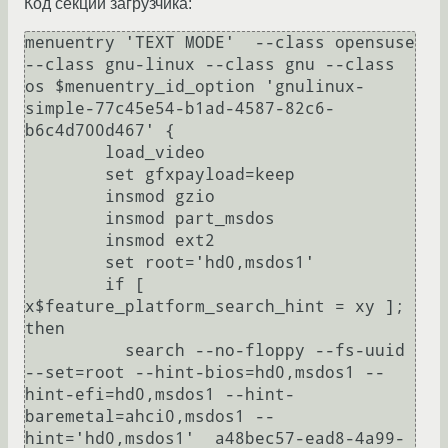
Код секции загрузчика:
menuentry 'TEXT MODE'  --class opensuse 
--class gnu-linux --class gnu --class 
os $menuentry_id_option 'gnulinux-
simple-77c45e54-b1ad-4587-82c6-
b6c4d700d467' {

	load_video

	set gfxpayload=keep

	insmod gzio

	insmod part_msdos

	insmod ext2

	set root='hd0,msdos1'

	if [ 
x$feature_platform_search_hint = xy ]; 
then

	  search --no-floppy --fs-uuid 
--set=root --hint-bios=hd0,msdos1 --
hint-efi=hd0,msdos1 --hint-
baremetal=ahci0,msdos1 --
hint='hd0,msdos1'  a48bec57-ead8-4a99-