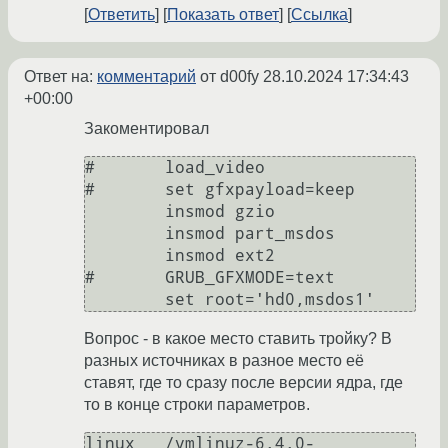
Ответить
Показать ответ
Ссылка
Ответ на:
комментарий
от d00fy
28.10.2024 17:34:43
+00:00
Закоментировал
#	load_video

#	set gfxpayload=keep

	insmod gzio

	insmod part_msdos

	insmod ext2

#	GRUB_GFXMODE=text

Вопрос - в какое место ставить тройку? В
разных источниках в разное место её
ставят, где то сразу после версии ядра, где
то в конце строки параметров.
linux	/vmlinuz-6.4.0-