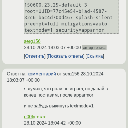
150600.23.25-default 3 
root=UUID=77c45e54-b1ad-4587-
82c6-b6c4d700d467 splash=silent 
preempt=full mitigations=auto 
serg156
28.10.2024 18:03:07 +00:00
автор топика
Ответить
Показать ответы
Ссылка
Ответ на:
комментарий
от serg156
28.10.2024
18:03:07 +00:00
я думаю, что роли не играет, но давай в
конец поставим, после apparmor
и не забудь выкинуть textmode=1
d00fy
★★★
28.10.2024 18:04:42 +00:00