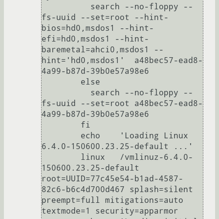
	  search --no-floppy --
fs-uuid --set=root --hint-
bios=hd0,msdos1 --hint-
efi=hd0,msdos1 --hint-
baremetal=ahci0,msdos1 --
hint='hd0,msdos1'  a48bec57-ead8-
4a99-b87d-39b0e57a98e6

	else

	  search --no-floppy --
fs-uuid --set=root a48bec57-ead8-
4a99-b87d-39b0e57a98e6

	fi

	echo	'Loading Linux 
6.4.0-150600.23.25-default ...'

	linux	/vmlinuz-6.4.0-
150600.23.25-default 
root=UUID=77c45e54-b1ad-4587-
82c6-b6c4d700d467 splash=silent 
preempt=full mitigations=auto 
textmode=1 security=apparmor
