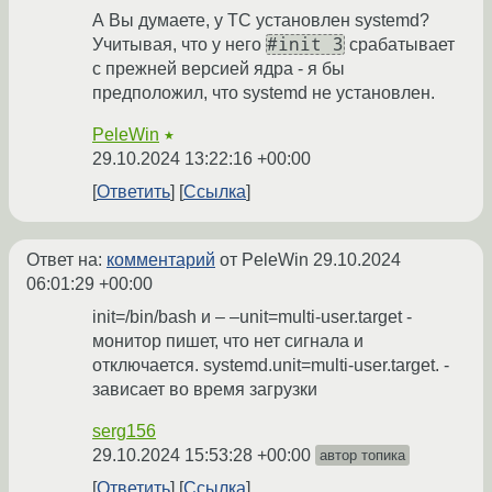
А Вы думаете, у ТС установлен systemd?
#init 3
Учитывая, что у него
срабатывает
с прежней версией ядра - я бы
предположил, что systemd не установлен.
PeleWin
★
29.10.2024 13:22:16 +00:00
Ответить
Ссылка
Ответ на:
комментарий
от PeleWin
29.10.2024
06:01:29 +00:00
init=/bin/bash и – –unit=multi-user.target -
монитор пишет, что нет сигнала и
отключается. systemd.unit=multi-user.target. -
зависает во время загрузки
serg156
29.10.2024 15:53:28 +00:00
автор топика
Ответить
Ссылка