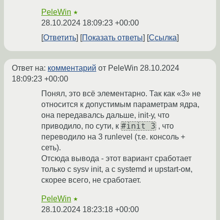
PeleWin
★
28.10.2024 18:09:23 +00:00
Ответить
Показать ответы
Ссылка
Ответ на:
комментарий
от PeleWin
28.10.2024
18:09:23 +00:00
Понял, это всё элементарно. Так как «3» не
относится к допустимым параметрам ядра,
она передавалсь дальше, init-у, что
#init 3
приводило, по сути, к
, что
переводило на 3 runlevel (т.е. консоль +
сеть).
Отсюда вывода - этот вариант сработает
только с sysv init, а с systemd и upstart-ом,
скорее всего, не сработает.
PeleWin
★
28.10.2024 18:23:18 +00:00