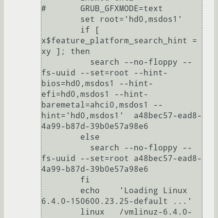
#	GRUB_GFXMODE=text

	set root='hd0,msdos1'

	if [ 
x$feature_platform_search_hint = 
xy ]; then

	  search --no-floppy --
fs-uuid --set=root --hint-
bios=hd0,msdos1 --hint-
efi=hd0,msdos1 --hint-
baremetal=ahci0,msdos1 --
hint='hd0,msdos1'  a48bec57-ead8-
4a99-b87d-39b0e57a98e6

	else

	  search --no-floppy --
fs-uuid --set=root a48bec57-ead8-
4a99-b87d-39b0e57a98e6

	fi

	echo	'Loading Linux 
6.4.0-150600.23.25-default ...'

	linux	/vmlinuz-6.4.0-