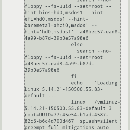
floppy --fs-uuid --set=root --
hint-bios=hd0,msdos1 --hint-
efi=hd0,msdos1 --hint-
baremetal=ahci0,msdos1 --
hint='hd0,msdos1'  a48bec57-ead8-
4a99-b87d-39b0e57a98e6

		else

		  search --no-
floppy --fs-uuid --set=root 
a48bec57-ead8-4a99-b87d-
39b0e57a98e6

		fi

		echo	'Loading 
Linux 5.14.21-150500.55.83-
default ...'

		linux	/vmlinuz-
5.14.21-150500.55.83-default 3 
root=UUID=77c45e54-b1ad-4587-
82c6-b6c4d700d467  splash=silent 
preempt=full mitigations=auto 