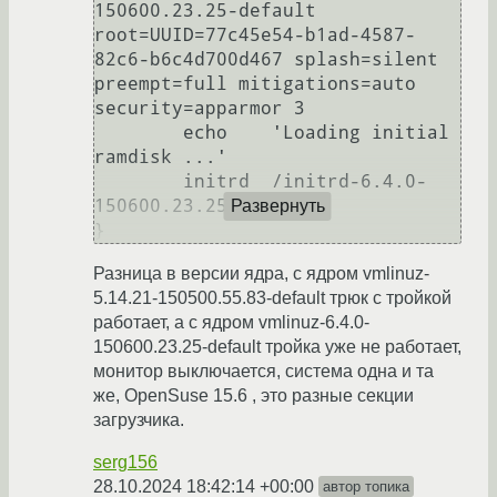
150600.23.25-default 
root=UUID=77c45e54-b1ad-4587-
82c6-b6c4d700d467 splash=silent 
preempt=full mitigations=auto  
security=apparmor 3

	echo	'Loading initial 
ramdisk ...'

	initrd	/initrd-6.4.0-
150600.23.25-default

Развернуть
Разница в версии ядра, с ядром vmlinuz-
5.14.21-150500.55.83-default трюк с тройкой
работает, а с ядром vmlinuz-6.4.0-
150600.23.25-default тройка уже не работает,
монитор выключается, система одна и та
же, OpenSuse 15.6 , это разные секции
загрузчика.
serg156
28.10.2024 18:42:14 +00:00
автор топика