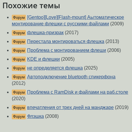
Похожие темы
[Gentoo][Love][Flash-mount] Аытоматическое
Форум
монтирование флешки с русскими файлами
(2009)
флешка-призрак
(2017)
Форум
Перестала монтироваться флешка
(2013)
Форум
Проблема с монтированием флеши
(2006)
Форум
KDE и флешки
(2005)
Форум
не определяется флешка
(2025)
Форум
Автоподключение bluetooth спикерфона
Форум
(2012)
Проблема с RamDisk и файлами на раб.столе
Форум
(2020)
впечатления от трех дней на манджаре
(2019)
Форум
Флэшка
(2008)
Форум