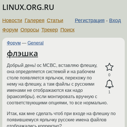
LINUX.ORG.RU
Новости
Галерея
Статьи
Регистрация
-
Вход
Форум
Опросы
Трекер
Поиск
Форум
—
General
флэшка
Добрый день! ос МСВС, вставляю флешку,
она определяется системой и на рабочем
0
столе появляется ярлычок, перехожу по
нему на флешку, а там файлы с русскими
именами не отображаются как надо
1
(кракозябры). если монтировать вручную с
соответствующими опциями, то все нормально.
Итак, как мне сделать чтоб при входе на флешку по
появившемуся ярлычку русские имена файлов
отображались корректно?