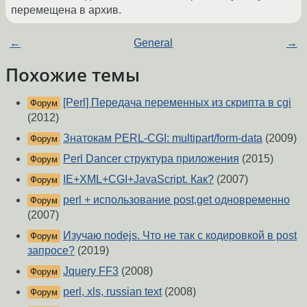
перемещена в архив.
←
General
→
Похожие темы
[Perl] Передача переменных из скрипта в cgi
Форум
(2012)
Знатокам PERL-CGI: multipart/form-data
(2009)
Форум
Perl Dancer структура приложения
(2015)
Форум
IE+XML+CGI+JavaScript. Как?
(2007)
Форум
perl + использование post,get одновременно
Форум
(2007)
Изучаю nodejs. Что не так с кодировкой в post
Форум
запросе?
(2019)
Jquery FF3
(2008)
Форум
perl, xls, russian text
(2008)
Форум