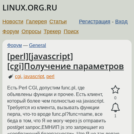
LINUX.ORG.RU
Новости
Галерея
Статьи
Регистрация
-
Вход
Форум
Опросы
Трекер
Поиск
Форум
—
General
[perl][javascript]
[cgi]Получение параметров
cgi
,
javascript
,
perl
Есть Perl CGI, допустим func.pl, где
объявлены функции и прочее. Есть клиент,
0
который более чем полностью на javascript.
Требуется из клиента, вызывать функции
перла, что-то вроде func.pl?func=name, все
1
беда в том, что Я не могу через js отправить
post/get запрос,ЕМНИП js это запрещает из
«соображений безопасности». Что Я не так делаю,