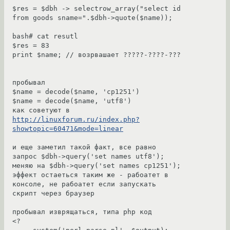
$res = $dbh -> selectrow_array("select id 
from goods sname=".$dbh->quote($name));

bash# cat resutl 

$res = 83

print $name; // возрвашает ?????-????-???

пробывал 

$name = decode($name, 'cp1251')

$name = decode($name, 'utf8')

как советуют в  
http://linuxforum.ru/index.php?
showtopic=60471&mode=linear
и еще заметил такой факт, все равно 

запрос $dbh->query('set names utf8');

меняю на $dbh->query('set names cp1251'); 

эффект остаеться таким же - рабоатет в 
консоле, не рабоатет если запускать 
скрипт через браузер

пробывал изврящаться, типа php код

<?
