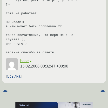
     system('perl parse.pl', $output);

?>

тоже не работает 

ПОДСКАЖИТЕ

в чем может быть проблемма ??

такое впечатление, что перл меня не 
слушает ((

или я его )

зарание спасибо за ответы
hose
★
13.02.2008 00:32:47 +00:00
Ссылка
←
→