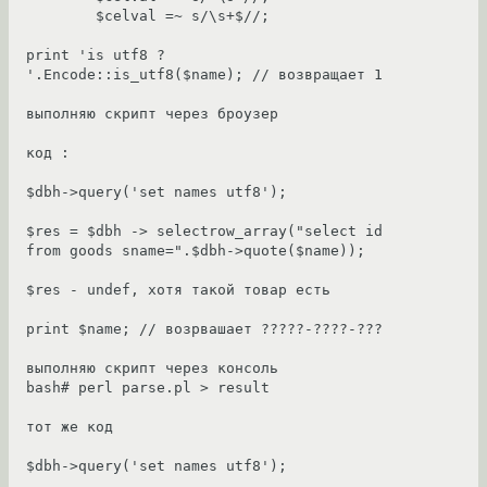
        $celval =~ s/\s+$//;

print 'is utf8 ? 
'.Encode::is_utf8($name); // возвращает 1

выполняю скрипт через броузер

код :

$dbh->query('set names utf8');

$res = $dbh -> selectrow_array("select id 
from goods sname=".$dbh->quote($name));

$res - undef, хотя такой товар есть

print $name; // возрвашает ?????-????-???

выполняю скрипт через консоль

bash# perl parse.pl > result

тот же код

$dbh->query('set names utf8');
