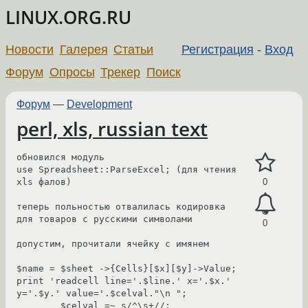
LINUX.ORG.RU
Новости
Галерея
Статьи
Регистрация
-
Вход
Форум
Опросы
Трекер
Поиск
Форум
—
Development
perl, xls, russian text
обновился модуль 

use Spreadsheet::ParseExcel; (для чтения 
xls фалов)

0
теперь польностью отвалилась кодировка 
для товаров с русскими символами

0
допустим, прочитали ячейку с имянем

$name = $sheet ->{Cells}[$x][$y]->Value;

print 'readcell line='.$line.' x='.$x.' 
y='.$y.' value='.$celval."\n ";

        $celval =~ s/^\s+//;
