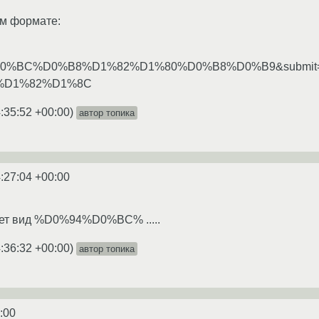
ом формате:
D0%BC%D0%B8%D1%82%D1%80%D0%B8%D0%B9&submi
%D1%82%D1%8C
:35:52 +00:00
)
автор топика
:27:04 +00:00
ет вид %D0%94%D0%BC% .....
:36:32 +00:00
)
автор топика
:00