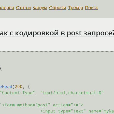
алерея
Статьи
Форум
Опросы
Трекер
Поиск
так с кодировкой в post запросе
{

eHead
(
200
, {

"Content-Type"
: 
"text/html;charset=utf-8"
`<form method="post" action="/=">

ame="myName">
