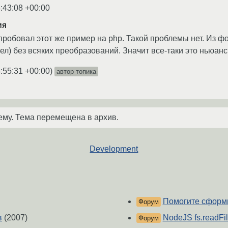
:43:08 +00:00
ия
пробовал этот же пример на php. Такой проблемы нет. Из 
ел) без всяких преобразований. Значит все-таки это ньюанс
:55:31 +00:00
)
автор топика
ему. Тема перемещена в архив.
Development
Помогите сформ
Форум
в
(2007)
NodeJS fs.readFi
Форум