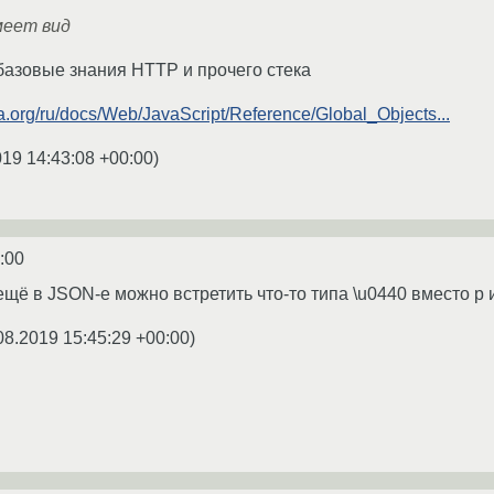
меет вид
 базовые знания HTTP и прочего стека
la.org/ru/docs/Web/JavaScript/Reference/Global_Objects...
019 14:43:08 +00:00
)
:00
ещё в JSON-е можно встретить что-то типа \u0440 вместо р и 
08.2019 15:45:29 +00:00
)