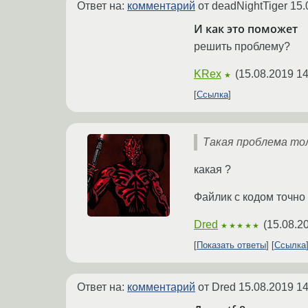
Ответ на:
комментарий
от deadNightTiger
15.
И как это поможет
решить проблему?
KRex
(
15.08.2019 14
★
Ссылка
Такая проблема тол
какая ?
Файлик с кодом точно
Dred
(
15.08.2
★★★★★
Показать ответы
Ссылка
Ответ на:
комментарий
от Dred
15.08.2019 14