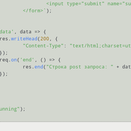
 value="Отправить">

					</form>`
);

data'
, 
data
 =>
 {

				res.
writeHead
(
200
, {

"Content-Type"
: 
"text/html;charset=ut
				req.
on
(
'end'
, 
() =>
 {

					res.
end
(
"Строка post запроса: "
 + dat
unning"
);
