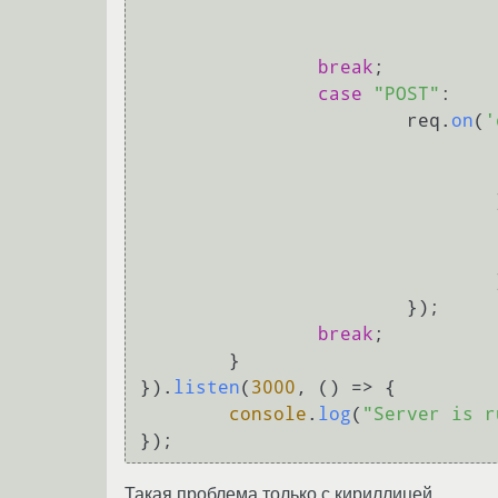
						<input type="submit" name="submit"
break
;

case
"POST"
:

			req.
on
(
'
				});

				});

			});	

break
;

	}

}).
listen
(
3000
, 
() =>
 {

console
.
log
(
"Server is r
Такая проблема только с кириллицей