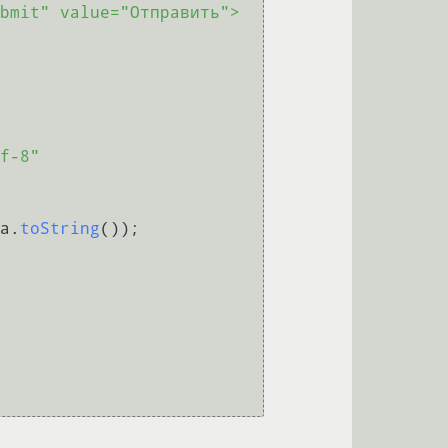
f-8"
a.
toString
());
