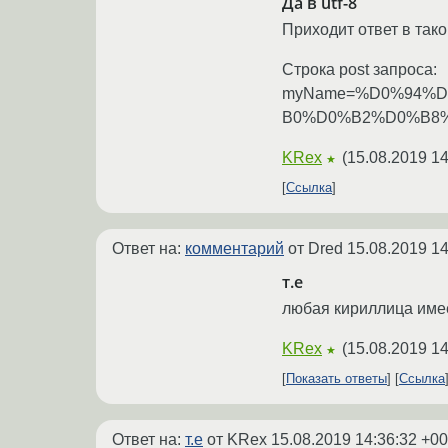
Да в utf-8
Приходит ответ в так
Строка post запроса:
myName=%D0%94%
B0%D0%B2%D0%B8
KRex
(
15.08.2019 14
★
Ссылка
Ответ на:
комментарий
от Dred
15.08.2019 14
т.е
любая кириллица име
KRex
(
15.08.2019 14
★
Показать ответы
Ссылка
Ответ на:
т.е
от KRex
15.08.2019 14:36:32 +00