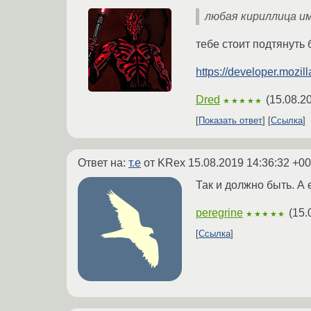
любая кириллица и
тебе стоит подтянуть
https://developer.mozil
Dred
(
15.08.2
★★★★★
Показать ответ
Ссылка
Ответ на:
т.е
от KRex
15.08.2019 14:36:32 +00
Так и должно быть. А 
peregrine
(
15.
★★★★★
Ссылка