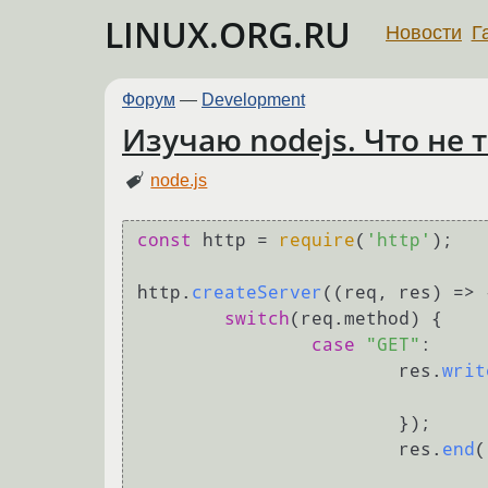
LINUX.ORG.RU
Новости
Г
Форум
—
Development
Изучаю nodejs. Что не 
node.js
const
 http = 
require
(
'http'
);

http.
createServer
(
(
req, res
) =>
 
switch
(req.
method
) {

case
"GET"
:

			res.
writ
			});

			res.
end
(
						<input type="text" n