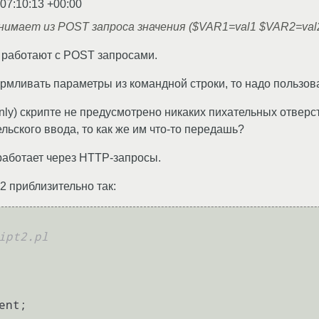
 07:10:13 +00:00
нимает из POST запроса значения ($VAR1=val1 $VAR2=val
работают с POST запросами.
армливать параметры из командной строки, то надо пользо
only) скрипте не предусмотрено никаких пихательных отвер
льского ввода, то как же им что-то передашь?
 работает через HTTP-запросы.
2 приблизительно так:
 
ipt2.pl
ent; 
