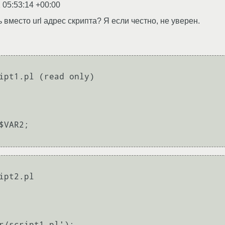
 05:53:14 +00:00
 вместо url адрес скрипта? Я если честно, не уверен.
ipt1.pl (read only)

$VAR2;

ipt2.pl

r/script1.pl');
