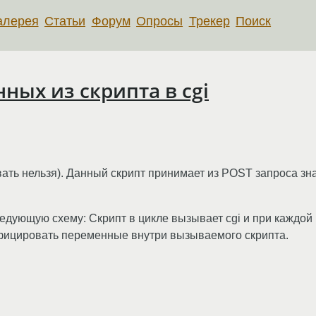
алерея
Статьи
Форум
Опросы
Трекер
Поиск
нных из скрипта в cgi
овать нельзя). Данный скрипт принимает из POST запроса з
ледующую схему: Скрипт в цикле вызывает cgi и при каждой
ицировать переменные внутри вызываемого скрипта.