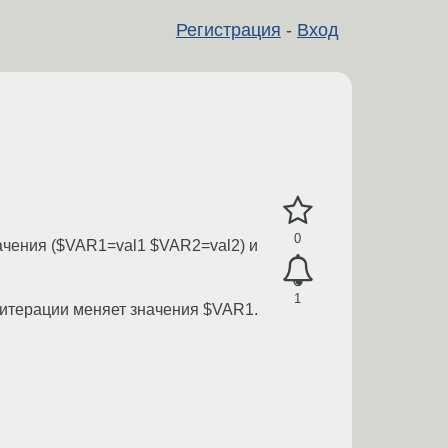
Регистрация
-
Вход
0
начения ($VAR1=val1 $VAR2=val2) и
1
 итерации меняет значения $VAR1.