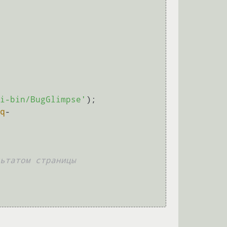
i-bin/BugGlimpse'
q
-
ьтатом страницы 