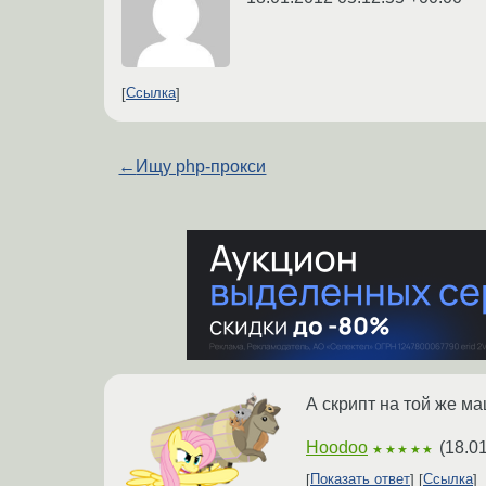
Ссылка
←
Ищу php-прокси
А скрипт на той же ма
Hoodoo
(
18.0
★★★★★
Показать ответ
Ссылка