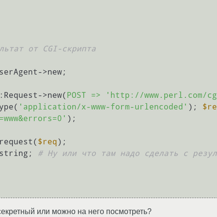
льтат от CGI-скрипта
serAgent->new;

:Request->new(
POST =>
'http://www.perl.com/cg
ype(
'application/x-www-form-urlencoded'
); 
$re
=www&errors=0'
);

request(
$req
string; 
# Ну или что там надо сделать с резул
 секретный или можно на него посмотреть?