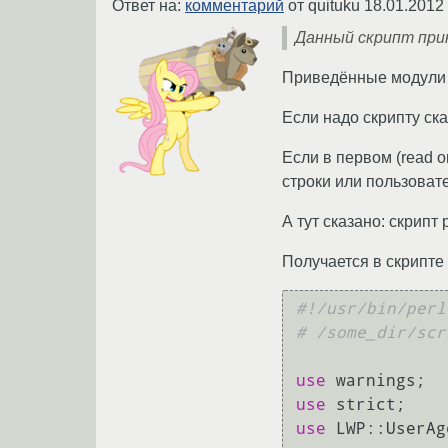
Ответ на:
комментарий
от quituku
18.01.2012
Данный скрипт при
Приведённые модули 
Если надо скрипту ск
Если в первом (read 
строки или пользовате
А тут сказано: скрипт
Получается в скрипте 
#!/usr/bin/perl
# /some_dir/scr
use
use
use
 LWP::UserAg