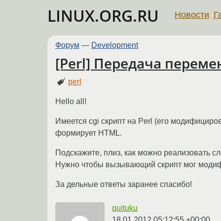
LINUX.ORG.RU
Новости
Г
Форум
—
Development
[Perl] Передача переме
perl
Hello all!
Имеется cgi скрипт на Perl (его модифицир
формирует HTML.
Подскажите, плиз, как можно реализовать с
Нужно чтобы вызывающий скрипт мог модиф
За дельные ответы заранее спасибо!
quituku
18.01.2012 05:12:55 +00:00