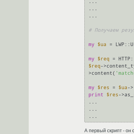
... 

... 

...

# Получаем резу
my
$ua
 = LWP::U
my
$req
 = HTTP:
$req
->content_t
>content(
'match
my
$res
 = 
$ua
->
print
$res
->as_
... 

... 

... 
А первый скрипт - он