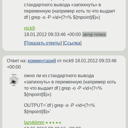
стандартного вывода «запихнуть» в
переменную (например хоть то что выдает
df | grep -o -P «\d+(?=% ${mpoint}$)»)
nick9
18.01.2012 09:33:46 +00:00
автор топика
Показать ответы
Ссылка
Ответ на:
комментарий
от nick9
18.01.2012 09:33:46
+00:00
ожно ли из стандартного вывода
«запихнуть» в переменную (например хоть
то что выдает df | grep -o -P «\d+(?=%
${mpoint}$)»)
OUTPUT=`df | grep -o -P «\d+(?=%
${mpoint}$)»`
lazyklimm
★★★★★