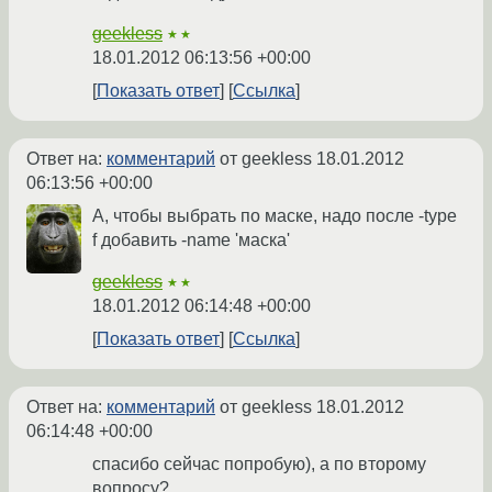
geekless
★★
18.01.2012 06:13:56 +00:00
Показать ответ
Ссылка
Ответ на:
комментарий
от geekless
18.01.2012
06:13:56 +00:00
А, чтобы выбрать по маске, надо после -type
f добавить -name 'маска'
geekless
★★
18.01.2012 06:14:48 +00:00
Показать ответ
Ссылка
Ответ на:
комментарий
от geekless
18.01.2012
06:14:48 +00:00
спасибо сейчас попробую), а по второму
вопросу?