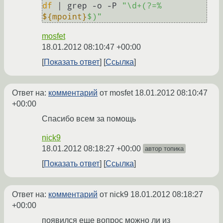
df
 | grep -o -P 
"\d+(?=% 
${mpoint}
$)"
mosfet
18.01.2012 08:10:47 +00:00
Показать ответ
Ссылка
Ответ на:
комментарий
от mosfet
18.01.2012 08:10:47
+00:00
Спасибо всем за помощь
nick9
18.01.2012 08:18:27 +00:00
автор топика
Показать ответ
Ссылка
Ответ на:
комментарий
от nick9
18.01.2012 08:18:27
+00:00
появился еще вопрос можно ли из