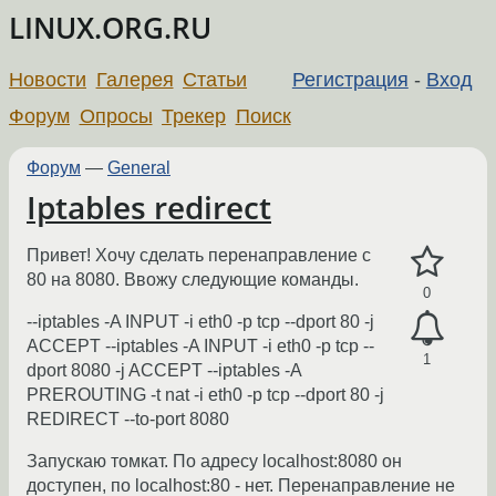
LINUX.ORG.RU
Новости
Галерея
Статьи
Регистрация
-
Вход
Форум
Опросы
Трекер
Поиск
Форум
—
General
Iptables redirect
Привет! Хочу сделать перенаправление с
80 на 8080. Ввожу следующие команды.
0
--iptables -A INPUT -i eth0 -p tcp --dport 80 -j
ACCEPT --iptables -A INPUT -i eth0 -p tcp --
1
dport 8080 -j ACCEPT --iptables -A
PREROUTING -t nat -i eth0 -p tcp --dport 80 -j
REDIRECT --to-port 8080
Запускаю томкат. По адресу localhost:8080 он
доступен, по localhost:80 - нет. Перенаправление не