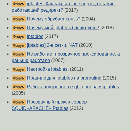
iptables. Как закрыть все порты, оставив
Форум
работающий редирект?
(2017)
Почему обрубает связь?
(2004)
Форум
Почему мой iptables блочит yum?
(2018)
Форум
iptables
(2017)
Форум
[iptables] 2-е сетки. NAT
(2010)
Форум
Не работает прозрачное проксирование, а
Форум
раньше работало
(2007)
Настройка iptables.
(2011)
Форум
Правило для iptables на prerouting
(2015)
Форум
Работа внутреннего sql-сервера и iptables.
Форум
(2005)
Прозрачный прокси сервер
Форум
SQUID+APACHE+IPtables
(2012)