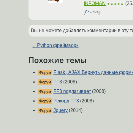
INFOMAN
(
25
★★★★★
Ссылка
Вы не можете добавлять комментарии в эту т
←
Python фреймворк
Похожие темы
Flask , AJAX Вернуть данные формы
Форум
FF3
(2008)
Форум
FF3 подлагивает
(2008)
Форум
Рекорд FF3
(2008)
Форум
Jquery
(2014)
Форум