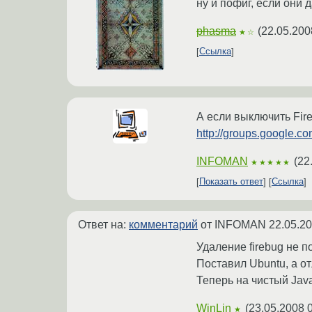
ну и пофиг, если они д
phasma
(
22.05.200
★☆
Ссылка
А если выключить Fir
http://groups.google.c
INFOMAN
(
22
★★★★★
Показать ответ
Ссылка
Ответ на:
комментарий
от INFOMAN
22.05.20
Удаление firebug не п
Поставил Ubuntu, а о
Теперь на чистый Java
WinLin
(
23.05.2008 
★