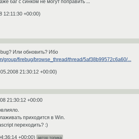
аже баг с синком не могут поправить ...
8 12:11:30 +00:00
)
ebug? Или обновить? Ибо
om/group/firebug/browse_thread/thread/5af38b99572c6a60/...
.05.2008 21:30:12 +00:00
)
08 21:30:12 +00:00
овлияло.
тлаживать приходится в Win.
script переходить? :)
04:36:14 +00:00
)
автор топика