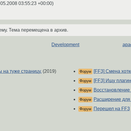
.05.2008 03:55:23 +00:00
)
ему. Тема перемещена в архив.
Development
apa
 на туже страницу.
(2019)
[FF3] Смена хот
Форум
[FF3] Ищу плаги
Форум
Восстановление
Форум
Расширение для
Форум
Перешел на FF3
Форум