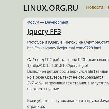
LINUX.ORG.RU
Новости
Г
Форум
—
Development
Jquery FF3
Prototype и jQuery в Firefox3 не будут работа
http://mikeivanov.livejournal.com/9728.html
Сайт под FF2 работает, под FF3 такие симпт
1) http://10.15.1.61:8102/perl/itog.pl
Выполнен get запрос и вернулся html (виден в
но в окне браузера текст не отображается.
2) Якобы загрузившаяся страница запустила 
но ответы пустые.
Если убрать все упоминания о загрузке Javas
страница.