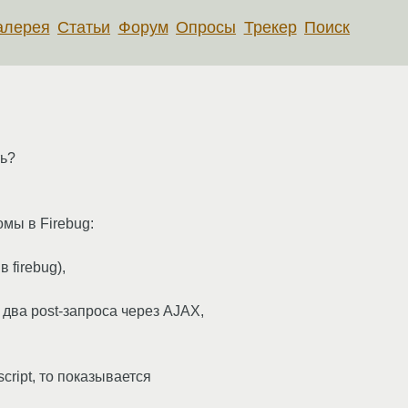
алерея
Статьи
Форум
Опросы
Трекер
Поиск
ть?
омы в Firebug:
 firebug),
два post-запроса через AJAX,
cript, то показывается