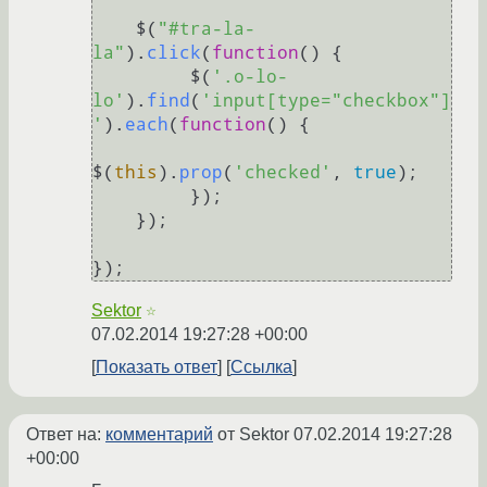
    $(
"#tra-la-
la"
).
click
(
function
(
) {

         $(
'.o-lo-
lo'
).
find
(
'input[type="checkbox"]
'
).
each
(
function
(
) {

$(
this
).
prop
(
'checked'
, 
true
);

         });

    });

Sektor
☆
07.02.2014 19:27:28 +00:00
Показать ответ
Ссылка
Ответ на:
комментарий
от Sektor
07.02.2014 19:27:28
+00:00