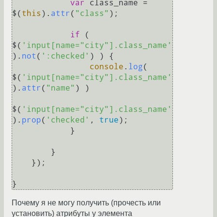
var
 class_name = 
$(
this
).
attr
(
"class"
);

if
 ( 
$(
'input[name="city"].class_name'
).
not
(
':checked'
) ) {

console
.
log
( 
$(
'input[name="city"].class_name'
).
attr
(
"name"
) )

$(
'input[name="city"].class_name'
).
prop
(
'checked'
, 
true
);

            }

        }

    });

Почему я не могу получить (прочесть или
установить) атрибуты у элемента