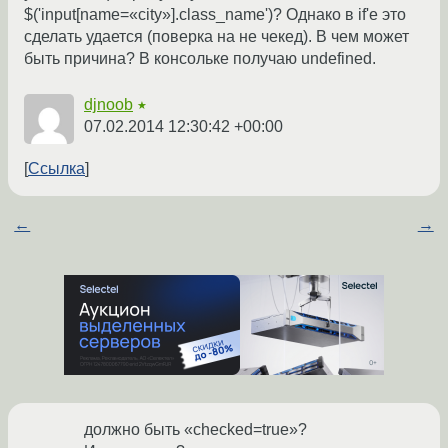
$('input[name=«city»].class_name')? Однако в if'e это
сделать удается (поверка на не чекед). В чем может
быть причина? В консольке получаю undefined.
djnoob
★
07.02.2014 12:30:42 +00:00
Ссылка
←
→
должно быть «checked=true»?