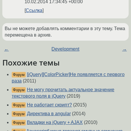
10.02.2014 17:34:45 +00:00
Ссылка
Вы не можете добавлять комментарии в эту тему. Тема
перемещена в архив.
←
Development
→
Похожие темы
[jQuery][ColorPicker]Не появляется с первого
Форум
раза
(2011)
Не могу прочитать актуальное значение
Форум
текстового поля в jQuery
(2019)
Не работает скрипт?
(2015)
Форум
Директива в angular
(2014)
Форум
Вкладки на jQuery + AJAX
(2010)
Форум