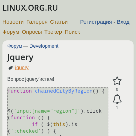
LINUX.ORG.RU
Новости
Галерея
Статьи
Регистрация
-
Вход
Форум
Опросы
Трекер
Поиск
Форум
—
Development
Jquery
jquery
Вопрос jquery'истам!
0
function
chainedCityByRegion
(
) {

1
$(
'input[name="region"]'
).
click
(
function
 (
) {

if
 ( $(
this
).
is
(
':checked'
) ) {
