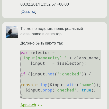
08.02.2014 13:32:57 +00:00
Ссылка
Ты же не подставляешь реальный
class_name в селектор.
Должно быть как-то так:
var
 selector = 
'input[name=city].'
 + class_name,

    $input   = $(selector);

if
 ($input.
not
(
':checked'
)) {

console
.
log
($input.
attr
(
'name'
));

  $input.
prop
(
'checked'
, 
true
);

Apple-ch
★★