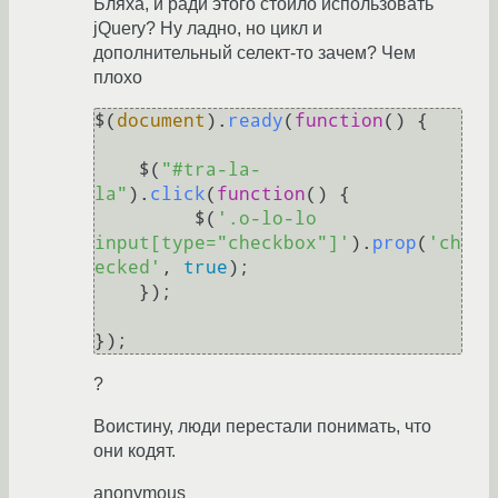
Бляха, и ради этого стоило использовать
jQuery? Ну ладно, но цикл и
дополнительный селект-то зачем? Чем
плохо
$(
document
).
ready
(
function
(
) {

    $(
"#tra-la-
la"
).
click
(
function
(
) {

         $(
'.o-lo-lo 
input[type="checkbox"]'
).
prop
(
'ch
ecked'
, 
true
);

    });

?
Воистину, люди перестали понимать, что
они кодят.
anonymous