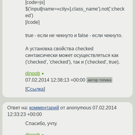
[code=js]
$('input[name=«city»].class_name').not(':check
ed')
[/code]
true - если не чекнуто и false - если чекнуто.
А установка свойства checked
синтаксически может осуществляться как
('checked', 'checked'), так и ('checked', true).
djnoob
★
07.02.2014 12:38:13 +00:00
автор топика
Ссылка
Ответ на:
комментарий
от anonymous
07.02.2014
12:33:23 +00:00
Спасибо, учту.
djnoob