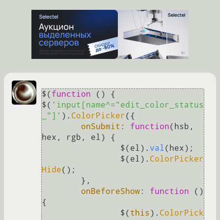
$(
function
 (
) {

$(
'input[name^="edit_color_status
_"]'
).
ColorPicker
({

onSubmit
: 
function
(
hsb, 
hex, rgb, el
) {

		$(el).
val
(hex);

		$(el).
ColorPicker
Hide
();

	},

onBeforeShow
: 
function
 (
) 
{

		$(
this
).
ColorPick