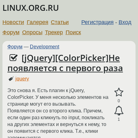
LINUX.ORG.RU
Новости
Галерея
Статьи
Регистрация
-
Вход
Форум
Опросы
Трекер
Поиск
Форум
—
Development
[jQuery][ColorPicker]Не
появляется с первого раза
jquery
Это снова я. Есть плагин к jQuery,
ColorPicker. У меня несколько элементов на
0
странице могут его вызывать.
Появляется он со второго клика. Причем,
если один раз кликнуть по input, покликать
1
на других элементах и вернуться к нему, то
он появится с первого клика. Т.е., клики
запоминаются.