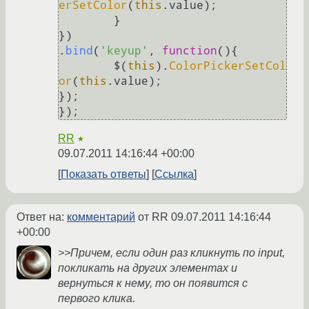
erSetColor
(
this
.
value
);

	}

})

.
bind
(
'keyup'
, 
function
(
){

	$(
this
).
ColorPickerSetCol
or
(
this
.
value
);

});

RR
★
09.07.2011 14:16:44 +00:00
Показать ответы
Ссылка
Ответ на:
комментарий
от RR
09.07.2011 14:16:44
+00:00
>>Причем, если один раз кликнуть по input,
покликать на других элементах и
вернуться к нему, то он появится с
первого клика.