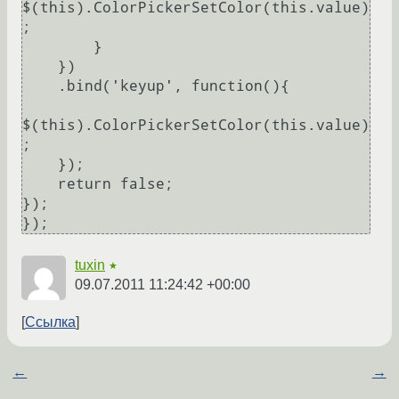
$(this).ColorPickerSetColor(this.value)
;

        }

    })

    .bind('keyup', function(){

$(this).ColorPickerSetColor(this.value)
;

    });

    return false;

});

tuxin
★
09.07.2011 11:24:42 +00:00
Ссылка
←
→