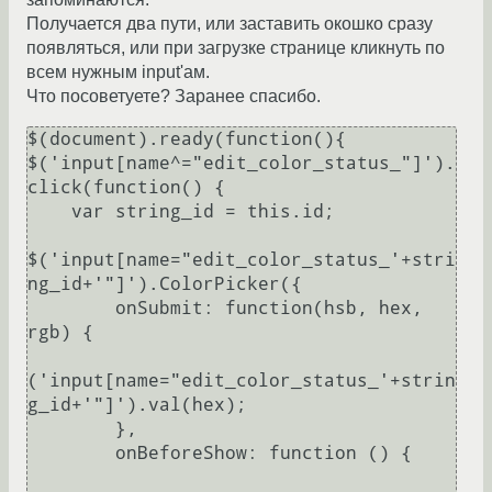
Получается два пути, или заставить окошко сразу
появляться, или при загрузке странице кликнуть по
всем нужным input'ам.
Что посоветуете? Заранее спасибо.
$(document).ready(function(){

$('input[name^="edit_color_status_"]').
click(function() {

    var string_id = this.id;

$('input[name="edit_color_status_'+stri
ng_id+'"]').ColorPicker({

        onSubmit: function(hsb, hex, 
rgb) {

('input[name="edit_color_status_'+strin
g_id+'"]').val(hex);

        },

        onBeforeShow: function () {
