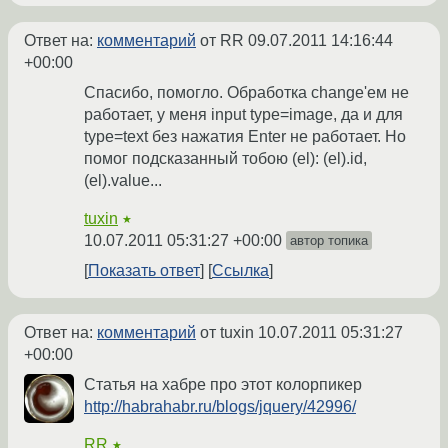
Ответ на:
комментарий
от RR
09.07.2011 14:16:44
+00:00
Спасибо, помогло. Обработка change'ем не
работает, у меня input type=image, да и для
type=text без нажатия Enter не работает. Но
помог подсказанный тобою (el): (el).id,
(el).value...
tuxin
★
10.07.2011 05:31:27 +00:00
автор топика
Показать ответ
Ссылка
Ответ на:
комментарий
от tuxin
10.07.2011 05:31:27
+00:00
Статья на хабре про этот колорпикер
http://habrahabr.ru/blogs/jquery/42996/
RR
★