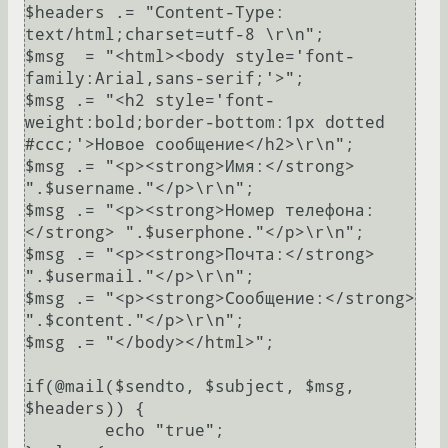
$headers .= "Content-Type: 
text/html;charset=utf-8 \r\n";

$msg  = "<html><body style='font-
family:Arial,sans-serif;'>";

$msg .= "<h2 style='font-
weight:bold;border-bottom:1px dotted 
#ccc;'>Новое сообщение</h2>\r\n";

$msg .= "<p><strong>Имя:</strong> 
".$username."</p>\r\n";

$msg .= "<p><strong>Номер телефона:
</strong> ".$userphone."</p>\r\n";

$msg .= "<p><strong>Почта:</strong> 
".$usermail."</p>\r\n";

$msg .= "<p><strong>Сообщение:</strong> 
".$content."</p>\r\n";

$msg .= "</body></html>";

if(@mail($sendto, $subject, $msg, 
$headers)) {

	echo "true";
