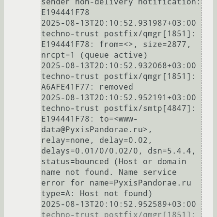
sender non-delivery notification: 
E194441F78

2025-08-13T20:10:52.931987+03:00 
techno-trust postfix/qmgr[1851]: 
E194441F78: from=<>, size=2877, 
nrcpt=1 (queue active)

2025-08-13T20:10:52.932068+03:00 
techno-trust postfix/qmgr[1851]: 
A6AFE41F77: removed

2025-08-13T20:10:52.952191+03:00 
techno-trust postfix/smtp[4847]: 
E194441F78: to=<www-
data@PyxisPandorae.ru>, 
relay=none, delay=0.02, 
delays=0.01/0/0.02/0, dsn=5.4.4, 
status=bounced (Host or domain 
name not found. Name service 
error for name=PyxisPandorae.ru 
type=A: Host not found)

2025-08-13T20:10:52.952589+03:00 
techno-trust postfix/qmgr[1851]: 