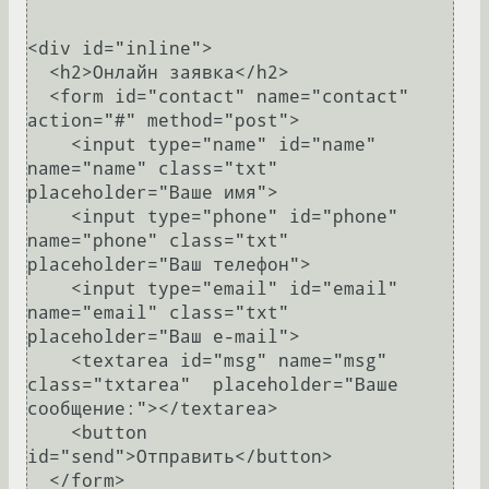
<div id="inline">

  <h2>Онлайн заявка</h2>

  <form id="contact" name="contact" 
action="#" method="post">

    <input type="name" id="name" 
name="name" class="txt" 
placeholder="Ваше имя">

    <input type="phone" id="phone" 
name="phone" class="txt" 
placeholder="Ваш телефон">

    <input type="email" id="email" 
name="email" class="txt" 
placeholder="Ваш e-mail"> 

    <textarea id="msg" name="msg" 
class="txtarea"  placeholder="Ваше 
сообщение:"></textarea>

    <button 
id="send">Отправить</button>

  </form>
