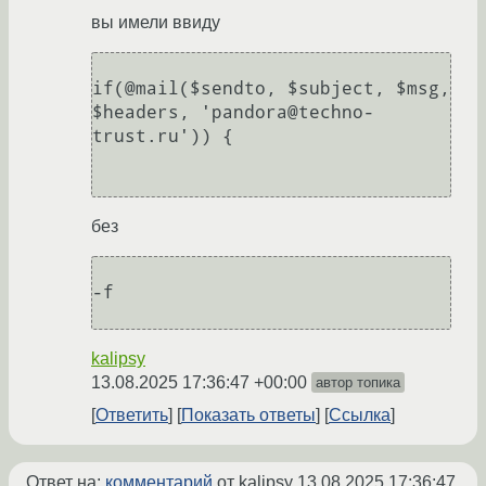
вы имели ввиду
if(@mail($sendto, $subject, $msg, 
$headers, 'pandora@techno-
trust.ru')) {

без
-f

kalipsy
13.08.2025 17:36:47 +00:00
автор топика
Ответить
Показать ответы
Ссылка
Ответ на:
комментарий
от kalipsy
13.08.2025 17:36:47