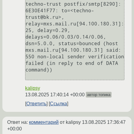
techno-trust postfix/smtp[8290]: 
6E30E41F77: to=<techno-
trust@bk.ru>, 
relay=mxs.mail.ru[94.100.180.31]:
25, delay=0.29, 
delays=0.06/0.03/0.14/0.06, 
dsn=5.0.0, status=bounced (host 
mxs.mail.ru[94.100.180.31] said: 
550 non-local sender verification 
failed (in reply to end of DATA 
command))

kalipsy
13.08.2025 17:40:14 +00:00
автор топика
Ответить
Ссылка
Ответ на:
комментарий
от kalipsy
13.08.2025 17:36:47
+00:00