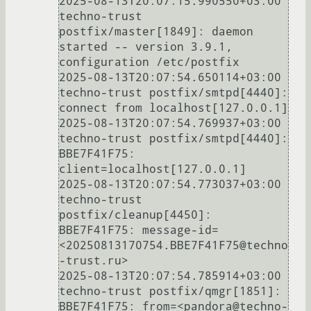
2025-08-13T20:07:15.990550+03:00 
techno-trust 
postfix/master[1849]: daemon 
started -- version 3.9.1, 
configuration /etc/postfix

2025-08-13T20:07:54.650114+03:00 
techno-trust postfix/smtpd[4440]: 
connect from localhost[127.0.0.1]

2025-08-13T20:07:54.769937+03:00 
techno-trust postfix/smtpd[4440]: 
BBE7F41F75: 
client=localhost[127.0.0.1]

2025-08-13T20:07:54.773037+03:00 
techno-trust 
postfix/cleanup[4450]: 
BBE7F41F75: message-id=
<20250813170754.BBE7F41F75@techno
-trust.ru>

2025-08-13T20:07:54.785914+03:00 
techno-trust postfix/qmgr[1851]: 
BBE7F41F75: from=<pandora@techno-