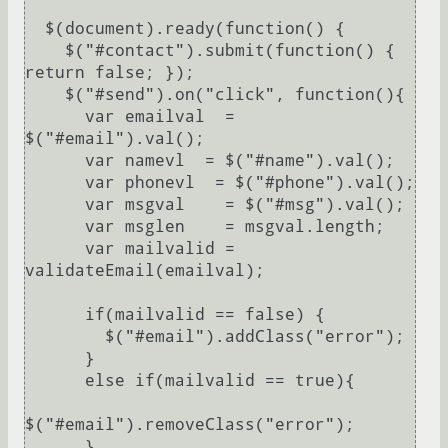
  $(document).ready(function() {

    $("#contact").submit(function() { 
return false; });

    $("#send").on("click", function(){

      var emailval  = 
$("#email").val();

      var namevl  = $("#name").val();

      var phonevl  = $("#phone").val();

      var msgval    = $("#msg").val();

      var msglen    = msgval.length;

      var mailvalid = 
validateEmail(emailval);

      if(mailvalid == false) {

        $("#email").addClass("error");

      }

      else if(mailvalid == true){

$("#email").removeClass("error");

      }
