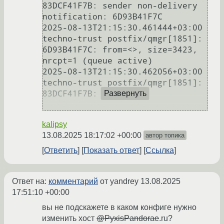
83DCF41F7B: sender non-delivery 
notification: 6D93B41F7C

2025-08-13T21:15:30.461444+03:00 
techno-trust postfix/qmgr[1851]: 
6D93B41F7C: from=<>, size=3423, 
nrcpt=1 (queue active)

2025-08-13T21:15:30.462056+03:00 
techno-trust postfix/qmgr[1851]: 
83DCF41F7B: removed

Развернуть
kalipsy
13.08.2025 18:17:02 +00:00
автор топика
Ответить
Показать ответ
Ссылка
Ответ на:
комментарий
от yandrey
13.08.2025
17:51:10 +00:00
вы не подскажете в каком конфиге нужно
изменить хост
@PyxisPandorae
.ru?