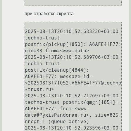
при отработке скрипта
2025-08-13T20:10:52.683230+03:00 
techno-trust 
postfix/pickup[1850]: A6AFE41F77: 
uid=33 from=<www-data>

2025-08-13T20:10:52.689706+03:00 
techno-trust 
postfix/cleanup[4844]: 
A6AFE41F77: message-id=
<20250813171052.A6AFE41F77@techno
-trust.ru>

2025-08-13T20:10:52.712697+03:00 
techno-trust postfix/qmgr[1851]: 
A6AFE41F77: from=<www-
data@PyxisPandorae.ru>, size=825, 
nrcpt=1 (queue active)

2025-08-13T20:10:52.923596+03:00 