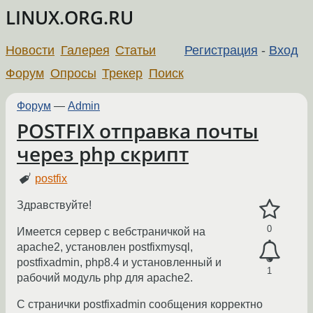
LINUX.ORG.RU
Новости
Галерея
Статьи
Регистрация
-
Вход
Форум
Опросы
Трекер
Поиск
Форум
—
Admin
POSTFIX отправка почты
через php скрипт
postfix
Здравствуйте!
0
Имеется сервер с вебстраничкой на
apache2, установлен postfixmysql,
postfixadmin, php8.4 и установленный и
1
рабочий модуль php для apache2.
С странички postfixadmin сообщения корректно