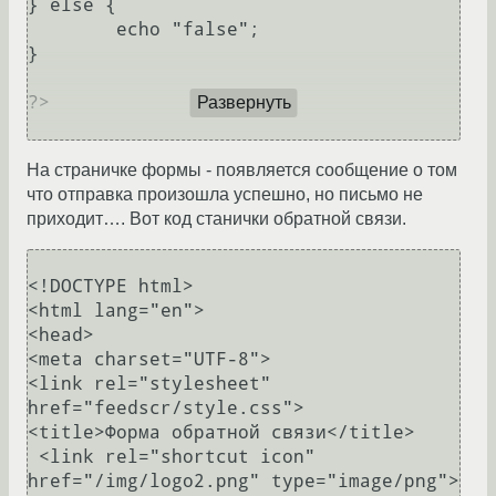
} else {

	echo "false";

}

?>

Развернуть
На страничке формы - появляется сообщение о том
что отправка произошла успешно, но письмо не
приходит…. Вот код станички обратной связи.
<!DOCTYPE html>

<html lang="en">

<head>

<meta charset="UTF-8">

<link rel="stylesheet" 
href="feedscr/style.css">

<title>Форма обратной связи</title>

 <link rel="shortcut icon" 
href="/img/logo2.png" type="image/png">
