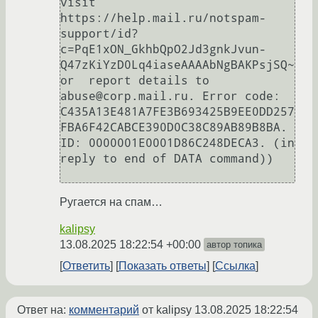
visit 
https://help.mail.ru/notspam-
support/id?
c=PqE1xON_GkhbQpO2Jd3gnkJvun-
Q47zKiYzD0Lq4iaseAAAAbNgBAKPsjSQ~ 
or  report details to 
abuse@corp.mail.ru. Error code: 
C435A13E481A7FE3B693425B9EE0DD257
FBA6F42CABCE390D0C38C89AB89B8BA. 
ID: 0000001E0001D86C248DECA3. (in 
reply to end of DATA command))

Ругается на спам…
kalipsy
13.08.2025 18:22:54 +00:00
автор топика
Ответить
Показать ответы
Ссылка
Ответ на:
комментарий
от kalipsy
13.08.2025 18:22:54