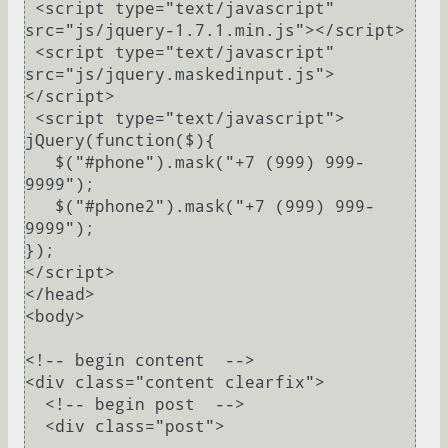
 <script type="text/javascript" 
src="js/jquery-1.7.1.min.js"></script>

 <script type="text/javascript" 
src="js/jquery.maskedinput.js">
</script>

 <script type="text/javascript">

jQuery(function($){

   $("#phone").mask("+7 (999) 999-
9999");

   $("#phone2").mask("+7 (999) 999-
9999");

});

</script>

</head>

<body>

<!-- begin content  -->

<div class="content clearfix">

  <!-- begin post  -->

  <div class="post">
