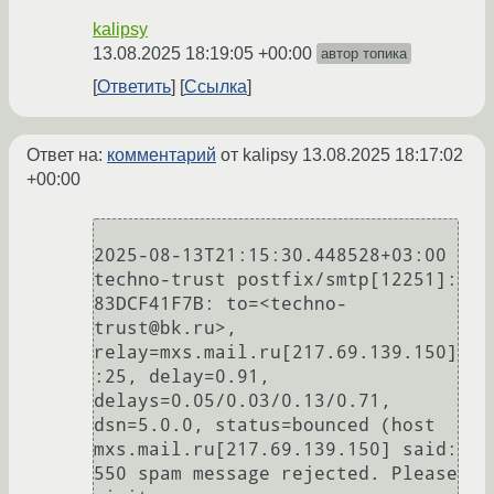
kalipsy
13.08.2025 18:19:05 +00:00
автор топика
Ответить
Ссылка
Ответ на:
комментарий
от kalipsy
13.08.2025 18:17:02
+00:00
2025-08-13T21:15:30.448528+03:00 
techno-trust postfix/smtp[12251]: 
83DCF41F7B: to=<techno-
trust@bk.ru>, 
relay=mxs.mail.ru[217.69.139.150]
:25, delay=0.91, 
delays=0.05/0.03/0.13/0.71, 
dsn=5.0.0, status=bounced (host 
mxs.mail.ru[217.69.139.150] said: 
550 spam message rejected. Please 