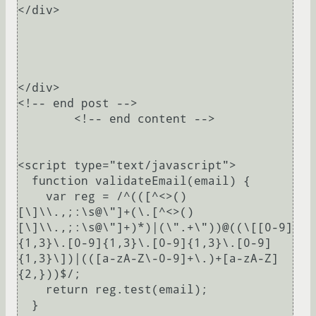
</div>

</div>

<!-- end post -->

	<!-- end content -->

<script type="text/javascript">

  function validateEmail(email) { 

    var reg = /^(([^<>()
[\]\\.,;:\s@\"]+(\.[^<>()
[\]\\.,;:\s@\"]+)*)|(\".+\"))@((\[[0-9]
{1,3}\.[0-9]{1,3}\.[0-9]{1,3}\.[0-9]
{1,3}\])|(([a-zA-Z\-0-9]+\.)+[a-zA-Z]
{2,}))$/;

    return reg.test(email);

  }
