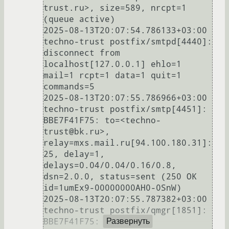
trust.ru>, size=589, nrcpt=1 
(queue active)

2025-08-13T20:07:54.786133+03:00 
techno-trust postfix/smtpd[4440]: 
disconnect from 
localhost[127.0.0.1] ehlo=1 
mail=1 rcpt=1 data=1 quit=1 
commands=5

2025-08-13T20:07:55.786966+03:00 
techno-trust postfix/smtp[4451]: 
BBE7F41F75: to=<techno-
trust@bk.ru>, 
relay=mxs.mail.ru[94.100.180.31]:
25, delay=1, 
delays=0.04/0.04/0.16/0.8, 
dsn=2.0.0, status=sent (250 OK 
id=1umEx9-00000000AH0-0SnW)

2025-08-13T20:07:55.787382+03:00 
techno-trust postfix/qmgr[1851]: 
BBE7F41F75: removed

Развернуть