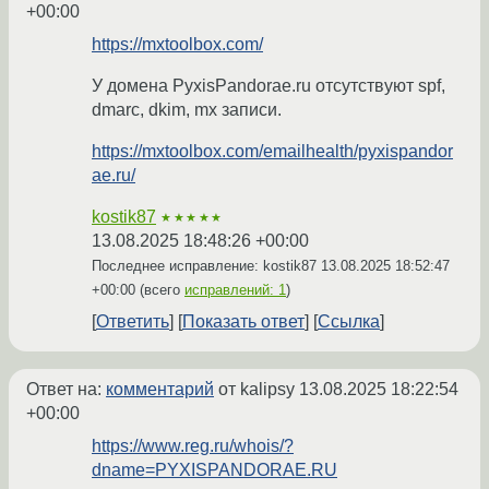
+00:00
https://mxtoolbox.com/
У домена PyxisPandorae.ru отсутствуют spf,
dmarc, dkim, mx записи.
https://mxtoolbox.com/emailhealth/pyxispandor
ae.ru/
kostik87
★★★★★
13.08.2025 18:48:26 +00:00
Последнее исправление: kostik87
13.08.2025 18:52:47
+00:00
(всего
исправлений: 1
)
Ответить
Показать ответ
Ссылка
Ответ на:
комментарий
от kalipsy
13.08.2025 18:22:54
+00:00
https://www.reg.ru/whois/?
dname=PYXISPANDORAE.RU