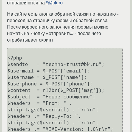
отправляются на
*@bk.ru
На сайте есть кнопка обратной связи по нажатию -
переход на страничку формы обратной связи.
После корректного заполнения формы можно
нажать на кнопку «отправить» - после чего
отрабатывает скрипт
<?php

$sendto   = "techno-trust@bk.ru";

$usermail = $_POST['email'];

$username = $_POST['name'];

$userphone = $_POST['phone'];

$content  = nl2br($_POST['msg']);

$subject  = "Новое сообщение";

$headers  = "From: " . 
strip_tags($usermail) . "\r\n";

$headers .= "Reply-To: ". 
strip_tags($usermail) . "\r\n";

$headers .= "MIME-Version: 1.0\r\n";
