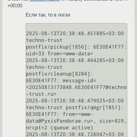
+00:00
Если так, то в логах
2025-08-13T20:38:48.451885+03:00 
techno-trust 
postfix/pickup[1850]: 6E30E41F77: 
uid=33 from=<www-data>

2025-08-13T20:38:48.464285+03:00 
techno-trust 
postfix/cleanup[8284]: 
6E30E41F77: message-id=
<20250813173848.6E30E41F77@techno
-trust.ru>

2025-08-13T20:38:48.479025+03:00 
techno-trust postfix/qmgr[1851]: 
6E30E41F77: from=<www-
data@PyxisPandorae.ru>, size=829, 
nrcpt=2 (queue active)

2025-08-13T20:38:48.726047+03:00 