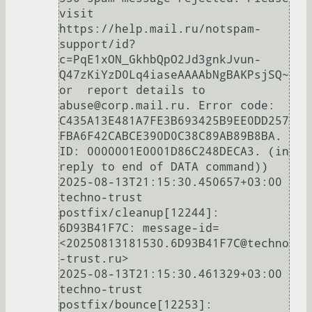
visit 
https://help.mail.ru/notspam-
support/id?
c=PqE1xON_GkhbQpO2Jd3gnkJvun-
Q47zKiYzD0Lq4iaseAAAAbNgBAKPsjSQ~ 
or  report details to 
abuse@corp.mail.ru. Error code: 
C435A13E481A7FE3B693425B9EE0DD257
FBA6F42CABCE390D0C38C89AB89B8BA. 
ID: 0000001E0001D86C248DECA3. (in 
reply to end of DATA command))

2025-08-13T21:15:30.450657+03:00 
techno-trust 
postfix/cleanup[12244]: 
6D93B41F7C: message-id=
<20250813181530.6D93B41F7C@techno
-trust.ru>

2025-08-13T21:15:30.461329+03:00 
techno-trust 
postfix/bounce[12253]: 