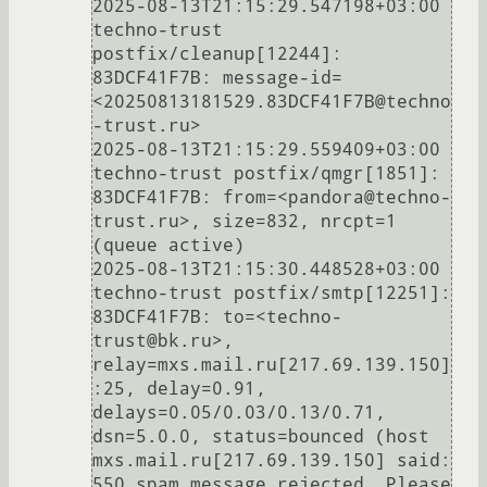
2025-08-13T21:15:29.547198+03:00 
techno-trust 
postfix/cleanup[12244]: 
83DCF41F7B: message-id=
<20250813181529.83DCF41F7B@techno
-trust.ru>

2025-08-13T21:15:29.559409+03:00 
techno-trust postfix/qmgr[1851]: 
83DCF41F7B: from=<pandora@techno-
trust.ru>, size=832, nrcpt=1 
(queue active)

2025-08-13T21:15:30.448528+03:00 
techno-trust postfix/smtp[12251]: 
83DCF41F7B: to=<techno-
trust@bk.ru>, 
relay=mxs.mail.ru[217.69.139.150]
:25, delay=0.91, 
delays=0.05/0.03/0.13/0.71, 
dsn=5.0.0, status=bounced (host 
mxs.mail.ru[217.69.139.150] said: 
550 spam message rejected. Please 