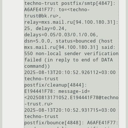
techno-trust postfix/smtp[4847]: 
A6AFE41F77: to=<techno-
trust@bk.ru>, 
relay=mxs.mail.ru[94.100.180.31]:
25, delay=0.24, 
delays=0.05/0.03/0.1/0.06, 
dsn=5.0.0, status=bounced (host 
mxs.mail.ru[94.100.180.31] said: 
550 non-local sender verification 
failed (in reply to end of DATA 
command))

2025-08-13T20:10:52.926112+03:00 
techno-trust 
postfix/cleanup[4844]: 
E194441F78: message-id=
<20250813171052.E194441F78@techno
-trust.ru>

2025-08-13T20:10:52.931715+03:00 
techno-trust 
postfix/bounce[4848]: A6AFE41F77: 