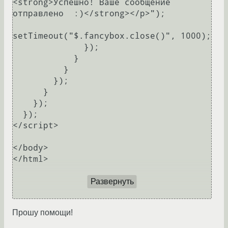
<strong>Успешно! Ваше сообщение 
отправлено  :)</strong></p>");

setTimeout("$.fancybox.close()", 1000);

              });

            }

          }

        });

      }

    });

  });

</script>

</body>

</html>

Развернуть
Прошу помощи!