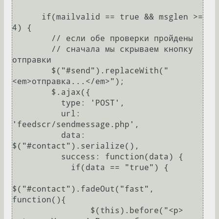
      if(mailvalid == true && msglen >= 
4) {

        // если обе проверки пройдены

        // сначала мы скрываем кнопку 
отправки

        $("#send").replaceWith("
<em>отправка...</em>");

        $.ajax({

          type: 'POST',

          url: 
'feedscr/sendmessage.php',

          data: 
$("#contact").serialize(),

          success: function(data) {

            if(data == "true") {

$("#contact").fadeOut("fast", 
function(){

                $(this).before("<p>