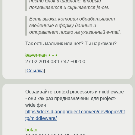
посто блок в шаблоне, кторый
показывается и скрывается js-ом.
Есть вьюха, которая обрабатывает
введенные в форму данные и
отправляет писмо на указанный e-mail.
Так есть мальчик или нет? Ты наркоман?
baverman
★★★
27.02.2014 08:17:47 +00:00
Ссылка
Осваивайте context processors и middleware
- они как раз предназначены для project-
wide фич
https://docs.djangoproject.com/en/dev/topics/ht
tp/middleware/
botan