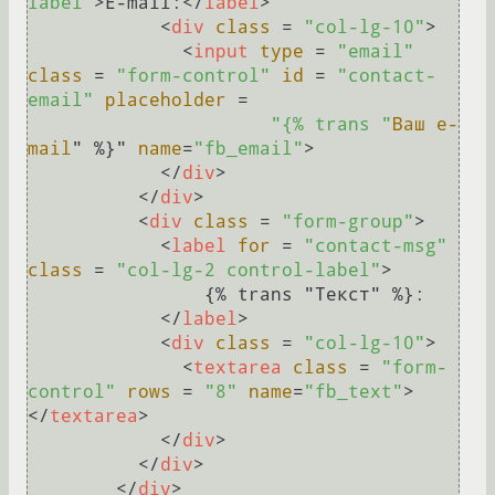
label"
>
E-mail:
</
label
>
<
div
class
 = 
"col-lg-10"
>
<
input
type
 = 
"email"
class
 = 
"form-control"
id
 = 
"contact-
email"
placeholder
 =

"{% trans "
Ваш
e-
mail
" %}" 
name
=
"fb_email"
>
</
div
>
</
div
>
<
div
class
 = 
"form-group"
>
<
label
for
 = 
"contact-msg"
class
 = 
"col-lg-2 control-label"
>
                {% trans "Текст" %}:

</
label
>
<
div
class
 = 
"col-lg-10"
>
<
textarea
class
 = 
"form-
control"
rows
 = 
"8"
name
=
"fb_text"
>
</
textarea
>
</
div
>
</
div
>
</
div
>