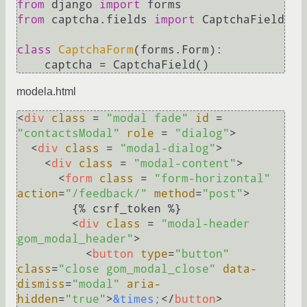
from
 django 
import
from
 captcha.fields 
import
 CaptchaField

class
CaptchaForm
(forms.Form):

modela.html
<
div
class
 = 
"modal fade"
id
 = 
"contactsModal"
role
 = 
"dialog"
>
<
div
class
 = 
"modal-dialog"
>
<
div
class
 = 
"modal-content"
>
<
form
class
 = 
"form-horizontal"
action
=
"/feedback/"
method
=
"post"
>
        {% csrf_token %}

<
div
class
 = 
"modal-header 
gom_modal_header"
>
<
button
type
=
"button"
class
=
"close gom_modal_close"
data-
dismiss
=
"modal"
aria-
hidden
=
"true"
>
&times;
</
button
>