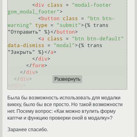
<
div
class
 = 
"modal-footer 
gom_modal_footer"
>
<
button
class
 = 
"btn btn-
warning"
type
 = 
"submit"
>
{% trans 
"Отправить" %}
</
button
>
<
a
class
 = 
"btn btn-default"
data-dismiss
 = 
"modal"
>
{% trans 
"Закрыть" %}
</
a
>
</
div
>
</
form
>
</
div
>
</
div
>
Развернуть
</
div
>
Была бы возможность использовать для модалки
виюху, было бы все просто. Но такой возможности
нет. Посему вопрос: «Как можно втулить форму
каптчи и функцию проверки оной в модалку»?
Заранее спасибо.