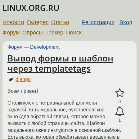
LINUX.ORG.RU
Новости
Галерея
Статьи
Регистрация
-
Вход
Форум
Опросы
Трекер
Поиск
Форум
—
Development
Вывод формы в шаблон
через templatetags
django
Всем привет!
0
Столкнулся с нетривиальной для меня
задачей. Есть модальное, бутстреповское
окно (для обратной связи), которое можно
1
вызвать с любой страницы сайта. Шаблон
модального окна инклудится в основной шаблон.
Есть вьюха, которая обрабатывает введенные в