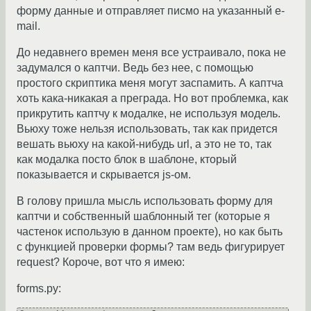
форму данные и отправляет писмо на указанный e-
mail.
До недавнего времен меня все устраивало, пока не
задумался о каптчи. Ведь без нее, с помощью
простого скриптика меня могут заспамить. А каптча
хоть кака-никакая а преграда. Но вот проблемка, как
прикрутить каптчу к модалке, не используя модель.
Вьюху тоже нельзя использовать, так как придется
вешать вьюху на какой-нибудь url, а это не то, так
как модалка посто блок в шаблоне, кторый
показывается и скрывается js-ом.
В голову пришла мысль использовать форму для
каптчи и собственный шаблонный тег (которые я
частенок использую в данном проекте), но как быть
с функцией проверки формы? там ведь фигурирует
request? Короче, вот что я имею:
forms.py: