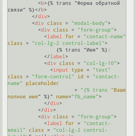
<
b
>
{% trans "Форма обратной 
связи" %}
</
b
>
</
div
>
<
div
class
 = 
"modal-body"
>
<
div
class
 = 
"form-group"
>
<
label
for
 = 
"contact-name"
class
 = 
"col-lg-2 control-label"
>
                {% trans "Имя" %}:

</
label
>
<
div
class
 = 
"col-lg-10"
>
<
input
type
 = 
"text"
class
 = 
"form-control"
id
 = 
"contact-
name"
placeholder
                      = 
"{% trans "
Ваше
полное
имя
" %}" 
name
=
"fb_name"
>
</
div
>
</
div
>
<
div
class
 = 
"form-group"
>
<
label
for
 = 
"contact-
email"
class
 = 
"col-lg-2 control-